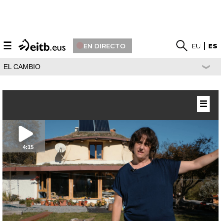
☰
EN DIRECTO
EU
ES
EL CAMBIO
☰
4:15