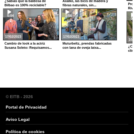
¿Sabías que la baldosa de
Axalko, las bicis de madera y
Pro
Bilbao es 100% reciclable?
fibras naturales, sin...
Riv
5:04
1:56
0:
17/02/2023
17/02/2023
10/
Cambio de look a la actriz
Muturbeltz, prendas fabricadas
¿Có
Susana Soleto: Requisamos...
con lana de oveja latxa...
clim
© EITB - 2026
Portal de Privacidad
Aviso Legal
Política de cookies