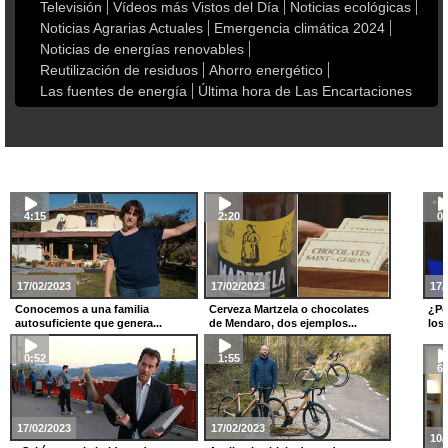
Televisión
Vídeos más Vistos del Día
Noticias ecológicas
Noticias Agrarias Actuales
Emergencia climática 2024
Noticias de energías renovables
Reutilización de residuos
Ahorro energético
Las fuentes de energía
Última hora de Las Encartaciones
4:15
2:20
0:
17/02/2023
17/02/2023
17/
Conocemos a una familia
Cerveza Martzela o chocolates
¿Po
autosuficiente que genera...
de Mendaro, dos ejemplos...
los
0:52
1:55
6:
17/02/2023
17/02/2023
10/