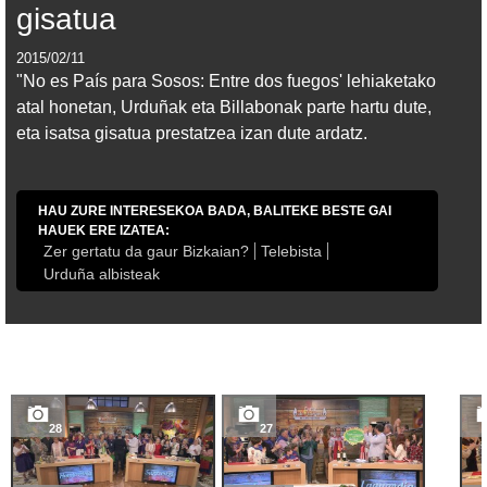
gisatua
2015/02/11
"No es País para Sosos: Entre dos fuegos' lehiaketako
atal honetan, Urduñak eta Billabonak parte hartu dute,
eta isatsa gisatua prestatzea izan dute ardatz.
HAU ZURE INTERESEKOA BADA, BALITEKE BESTE GAI
HAUEK ERE IZATEA:
Zer gertatu da gaur Bizkaian?
Telebista
Urduña albisteak
28
27