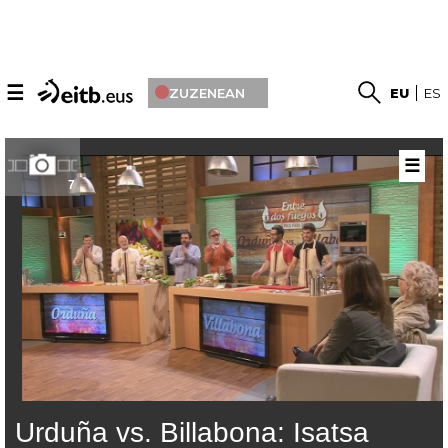
☰
ZUZENEAN
EU
ES
☰
7
Urduña vs. Billabona: Isatsa