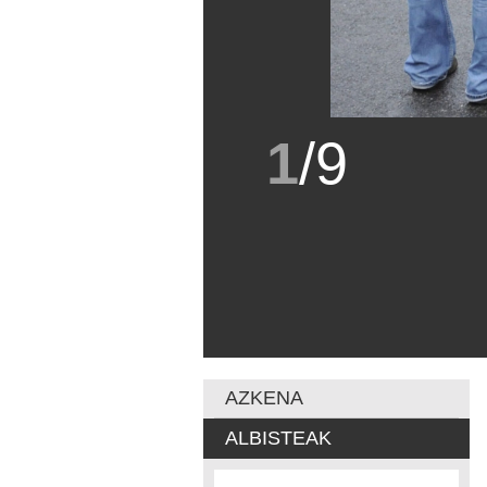
1
/
9
AZKENA
ALBISTEAK