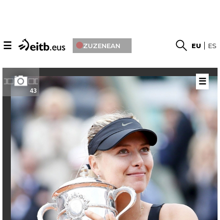
☰
ZUZENEAN
EU
ES
☰
43