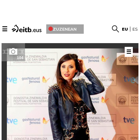
☰
ZUZENEAN
EU
ES
☰
104