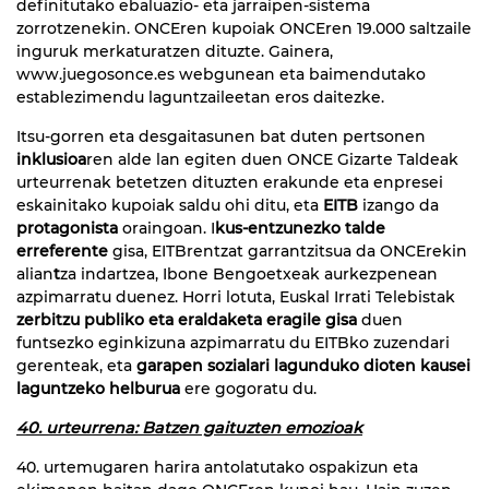
definitutako ebaluazio- eta jarraipen-sistema
zorrotzenekin. ONCEren kupoiak ONCEren 19.000 saltzaile
inguruk merkaturatzen dituzte. Gainera,
www.juegosonce.es webgunean eta baimendutako
establezimendu laguntzaileetan eros daitezke.
Itsu-gorren eta desgaitasunen bat duten pertsonen
inklusioa
ren alde lan egiten duen ONCE Gizarte Taldeak
urteurrenak betetzen dituzten erakunde eta enpresei
eskainitako kupoiak saldu ohi ditu, eta
EITB
izango da
protagonista
oraingoan. I
kus-entzunezko talde
erreferente
gisa, EITBrentzat garrantzitsua da ONCErekin
alian
t
za indartzea, Ibone Bengoetxeak aurkezpenean
azpimarratu duenez. Horri lotuta, Euskal Irrati Telebistak
zerbitzu publiko eta eraldaketa eragile gisa
duen
funtsezko eginkizuna azpimarratu du EITBko zuzendari
gerenteak, eta
garapen sozialari lagunduko dioten kausei
laguntzeko helburua
ere gogoratu du.
40. urteurrena: Batzen gaituzten emozioak
40. urtemugaren harira antolatutako ospakizun eta