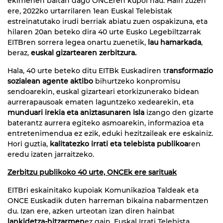
ekimenen baitan dago ONCEren kupoi hau. Hain zuzen
ere, 2022ko urtarrilaren 1ean Euskal Telebistak
estreinatutako irudi berriak abiatu zuen ospakizuna, eta
hilaren 20an beteko dira 40 urte Eusko Legebiltzarrak
EITBren sorrera legea onartu zuenetik,
lau hamarkada
,
beraz,
euskal gizartearen zerbitzura.
Hala, 40 urte beteko ditu EITBk Euskadiren t
ransformazio
sozialean agente aktibo
bihurtzeko konpromisu
sendoarekin, euskal gizarteari etorkizunerako bidean
aurrerapausoak ematen laguntzeko xedearekin, eta
munduari irekia eta aniztasunaren isla
izango den gizarte
baterantz aurrera egiteko asmoarekin, informazioa eta
entretenimendua ez ezik, eduki hezitzaileak ere eskainiz.
Hori guztia,
kalitatezko irrati eta telebista publikoa
ren
eredu izaten jarraitzeko.
Zerbitzu publikoko 40 urte, ONCEk ere sarituak
EITBri eskainitako kupoiak Komunikazioa Taldeak eta
ONCE Euskadik duten harreman bikaina nabarmentzen
du. Izan ere, azken urteotan izan diren hainbat
lankidetza-hitzarmen
ez gain, Euskal Irrati Telebista