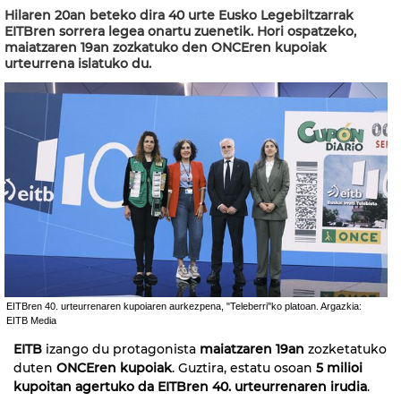
Hilaren 20an beteko dira 40 urte Eusko Legebiltzarrak
EITBren sorrera legea onartu zuenetik. Hori ospatzeko,
maiatzaren 19an zozkatuko den ONCEren kupoiak
urteurrena islatuko du.
EITBren 40. urteurrenaren kupoiaren aurkezpena, "Teleberri"ko platoan. Argazkia:
EITB Media
EITB
izango du protagonista
maiatzaren 19an
zozketatuko
duten
ONCEren kupoiak
. Guztira, estatu osoan
5 milioi
kupoitan agertuko da EITBren 40. urteurrenaren irudia
.