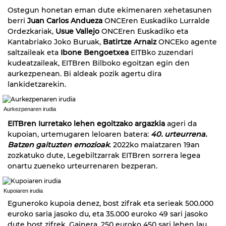
Ostegun honetan eman dute ekimenaren xehetasunen
berri
Juan Carlos Andueza
ONCEren Euskadiko Lurralde
Ordezkariak,
Usue Vallejo
ONCEren Euskadiko eta
Kantabriako Joko Buruak,
Batirtze Arnaiz
ONCEko agente
saltzaileak eta
Ibone Bengoetxea
EITBko zuzendari
kudeatzaileak, EITBren Bilboko egoitzan egin den
aurkezpenean. Bi aldeak pozik agertu dira
lankidetzarekin.
Aurkezpenaren irudia
EITBren Iurretako lehen egoitzako argazkia
ageri da
kupoian, urtemugaren leloaren batera:
40. urteurrena.
Batzen gaituzten emozioak
. 2022ko maiatzaren 19an
zozkatuko dute, Legebiltzarrak EITBren sorrera legea
onartu zueneko urteurrenaren bezperan.
Kupoiaren irudia
Eguneroko kupoia denez, bost zifrak eta serieak 500.000
euroko saria jasoko du, eta 35.000 euroko 49 sari jasoko
dute bost zifrek. Gainera, 250 euroko 450 sari lehen lau