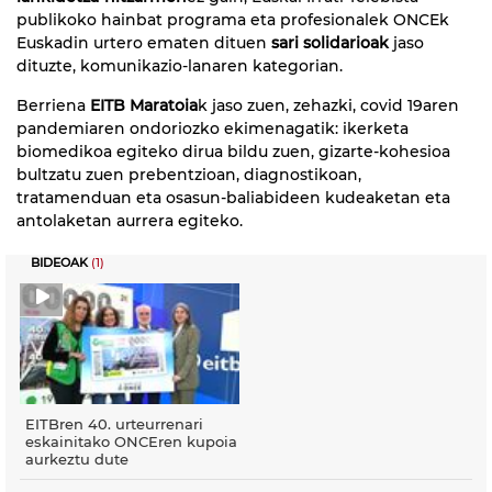
publikoko hainbat programa eta profesionalek ONCEk
Euskadin urtero ematen dituen
sari solidarioak
jaso
dituzte, komunikazio-lanaren kategorian.
Berriena
EITB Maratoia
k jaso zuen, zehazki, covid 19aren
pandemiaren ondoriozko ekimenagatik: ikerketa
biomedikoa egiteko dirua bildu zuen, gizarte-kohesioa
bultzatu zuen prebentzioan, diagnostikoan,
tratamenduan eta osasun-baliabideen kudeaketan eta
antolaketan aurrera egiteko.
BIDEOAK
(1)
EITBren 40. urteurrenari
eskainitako ONCEren kupoia
aurkeztu dute