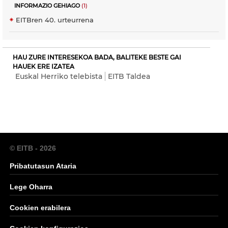
INFORMAZIO GEHIAGO
(1)
EITBren 40. urteurrena
HAU ZURE INTERESEKOA BADA, BALITEKE BESTE GAI
HAUEK ERE IZATEA
Euskal Herriko telebista
EITB Taldea
© EITB - 2026
Pribatutasun Ataria
Lege Oharra
Cookien erabilera