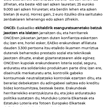
zifretan, eta beste 450 sari azken lauretan; 25 euroko
9.000 sari azken hiruretan; eta berdin lehen eta azken
bietan (6 euro). Horrez gain, 2 euro itzuliko dira saritutako
zenbakiaren lehenengo edo azken zifrekin.
ONCE
k Euskadiko
ekitaldirik esanguratsuenetako batzuk
jasotzen eta islatzen
jarraitzen du, eta herritarrek
ONCEren jokoetan jartzen duten konfiantza eskertzen
du; izan ere, horiei esker, EAEko erakundean afiliatuta
dauden 3.300 pertsona itsu eta/edo ikusmen murriztua
dutenek beharrezko prestazio sozial eta teknikoak
jasotzen dituzte, erabat gizarteratzearen alde eginez.
ONCEren kupoiak erakundearen loteria sozial, seguru,
arduratsu eta solidarioko produktuen parte dira; izan ere,
diseinutik merkaturatu arte, kontrolik gabeko
kontsumoak neutralizatzeko kontrolak ezartzen ditu, eta
berariaz debekatzen du adingabeei saltzea edo kreditu
bidez kontsumitzea, besteak beste. Erakundeak
herritarrekiko erantzukizuna du, eta joko arduratsuko
politika sustatzen du, Munduko Loteria Elkarteak eta
Estatuko Loteria eta Totoen Europako Elkarteak