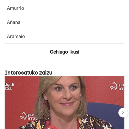
Amurrio
Añana
Aramaio
Gehiago ikusi
Interesatuko zaizu