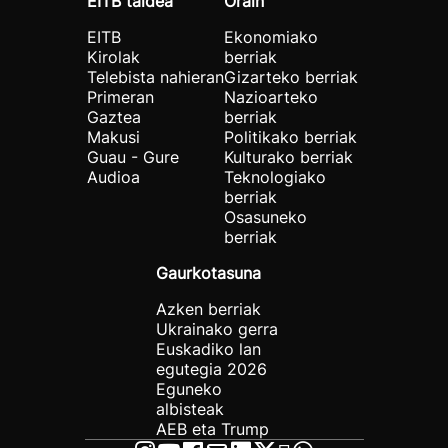
EITB taldea
Orain
EITB
Ekonomiako
Kirolak
berriak
Telebista nahieran
Gizarteko berriak
Primeran
Nazioarteko
Gaztea
berriak
Makusi
Politikako berriak
Guau - Gure
Kulturako berriak
Audioa
Teknologiako
berriak
Osasuneko
berriak
Gaurkotasuna
Azken berriak
Ukrainako gerra
Euskadiko lan
egutegia 2026
Eguneko
albisteak
AEB eta Trump