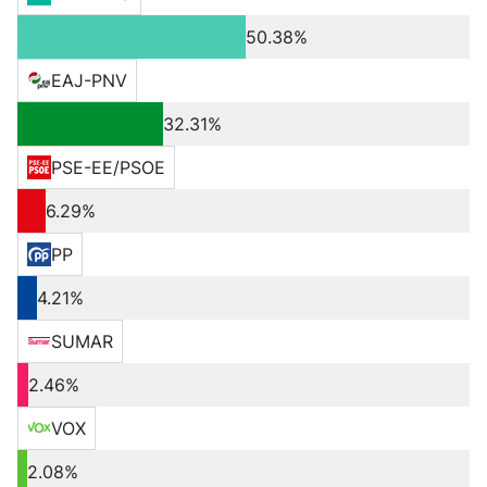
50.38%
EAJ-PNV
32.31%
PSE-EE/PSOE
6.29%
PP
4.21%
SUMAR
2.46%
VOX
2.08%