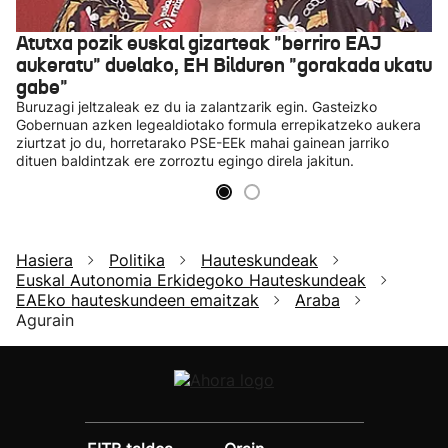
Atutxa pozik euskal gizarteak "berriro EAJ
aukeratu" duelako, EH Bilduren "gorakada ukatu
gabe"
Buruzagi jeltzaleak ez du ia zalantzarik egin. Gasteizko
Gobernuan azken legealdiotako formula errepikatzeko aukera
ziurtzat jo du, horretarako PSE-EEk mahai gainean jarriko
dituen baldintzak ere zorroztu egingo direla jakitun.
Hasiera
Politika
Hauteskundeak
Euskal Autonomia Erkidegoko Hauteskundeak
EAEko hauteskundeen emaitzak
Araba
Agurain