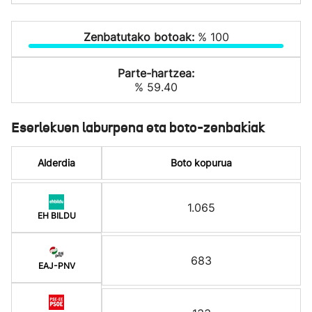
Zenbatutako botoak:
% 100
Parte-hartzea:
% 59.40
Eserlekuen laburpena eta boto-zenbakiak
Alderdia
Boto kopurua
1.065
EH BILDU
683
EAJ-PNV