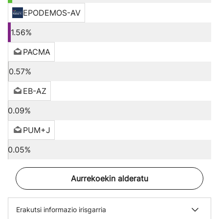
EPODEMOS-AV
1.56%
PACMA
0.57%
EB-AZ
0.09%
PUM+J
0.05%
Aurrekoekin alderatu
Erakutsi informazio irisgarria