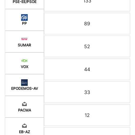
133
PSE-EE/PSOE
89
PP
SUMAR
52
VOX
44
EPODEMOS-AV
33
PACMA
12
EB-AZ