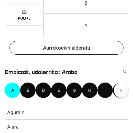
2
PUM+J
1
Aurrekoekin alderatu
Emaitzak, udalerrika : Araba
A
B
D
E
G
H
I
K
Agurain
Aiara