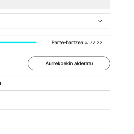
Parte-hartzea:
% 72.22
Aurrekoekin alderatu
a