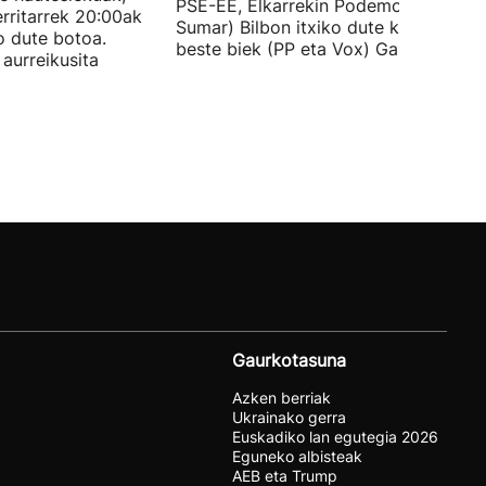
PSE-EE, Elkarrekin Podemos eta
rritarrek 20:00ak
Sumar) Bilbon itxiko dute kanpaina, e
o dute botoa.
beste biek (PP eta Vox) Gasteizen.
aurreikusita
Gaurkotasuna
Azken berriak
Ukrainako gerra
Euskadiko lan egutegia 2026
Eguneko albisteak
AEB eta Trump