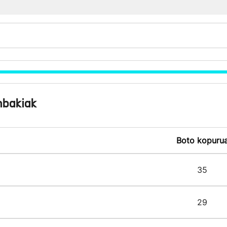
nbakiak
Boto kopuru
35
29