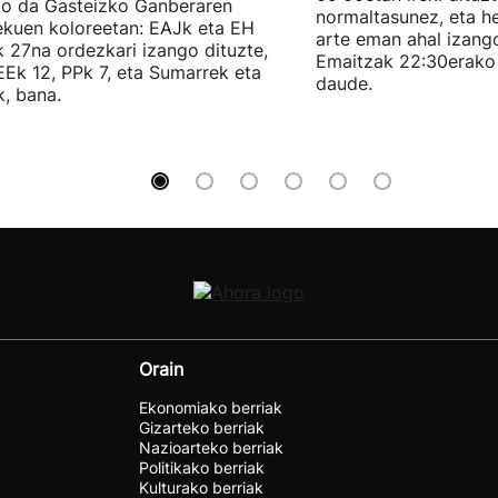
ko da Gasteizko Ganberaren
normaltasunez, eta he
ekuen koloreetan: EAJk eta EH
arte eman ahal izang
k 27na ordezkari izango dituzte,
Emaitzak 22:30erako 
Ek 12, PPk 7, eta Sumarrek eta
daude.
, bana.
Orain
Ekonomiako berriak
Gizarteko berriak
Nazioarteko berriak
Politikako berriak
Kulturako berriak