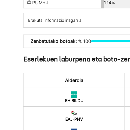
PUM+J
1.14%
Erakutsi informazio irisgarria
Zenbatutako botoak:
% 100
Eserlekuen laburpena eta boto-ze
Alderdia
EH BILDU
EAJ-PNV