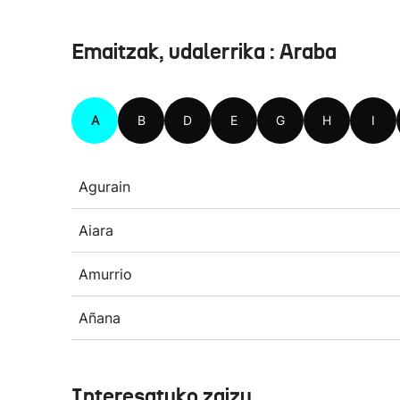
Emaitzak, udalerrika : Araba
A
B
D
E
G
H
I
Agurain
Aiara
Amurrio
Añana
Interesatuko zaizu