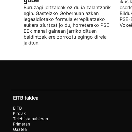
gabe"
ikusi
Buruzagi jeltzaleak ez du ia zalantzarik
eserl
egin. Gasteizko Gobernuan azken
Bildu
legealdiotako formula errepikatzeko
PSE-E
aukera ziurtzat jo du, horretarako PSE-
Voxek
EEk mahai gainean jarriko dituen
baldintzak ere zorroztu egingo direla
jakitun.
EITB taldea
EITB
Kirolak
Telebista nahieran
Primeran
Gaztea