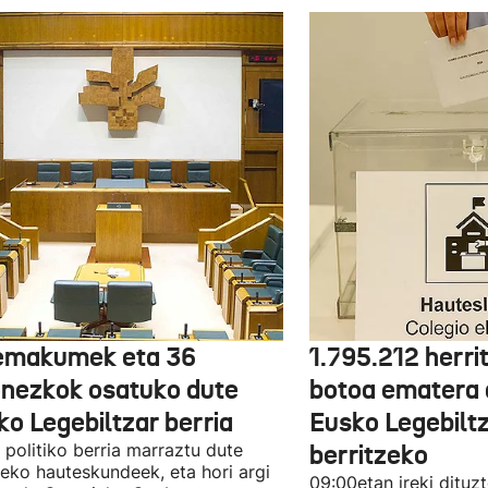
emakumek eta 36
1.795.212 herri
onezkok osatuko dute
botoa ematera 
ko Legebiltzar berria
Eusko Legebilt
politiko berria marraztu dute
berritzeko
eko hauteskundeek, eta hori argi
09:00etan ireki dituz