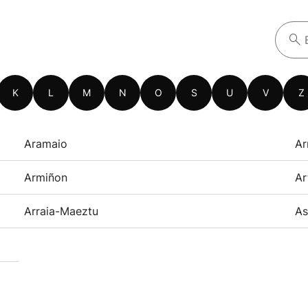
K
L
M
N
O
S
U
V
Z
Aramaio
Ar
Armiñon
Ar
Arraia-Maeztu
As