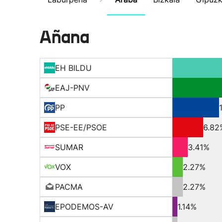
Añana
EH BILDU
EAJ-PNV
PP
PSE-EE/PSOE
6.82
SUMAR
3.41%
VOX
2.27%
PACMA
2.27%
EPODEMOS-AV
1.14%