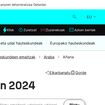
kanoren lehorreratzea Getarian
EU
dia
Klisk
Zuretzat
Zuzenekoak
Azken berriak
Klisk
 eta udal hauteskundeak
Europako hauteskundeak
Zuzenekoak
eskundeen emaitzak
Araba
Añana
Zuretzat
Elkarbanatu
Gorde
Azken berriak
an 2024