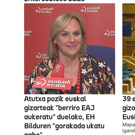
Atutxa pozik euskal
39 
gizarteak "berriro EAJ
giz
aukeratu" duelako, EH
Eus
Bilduren "gorakada ukatu
Mapa 
igand