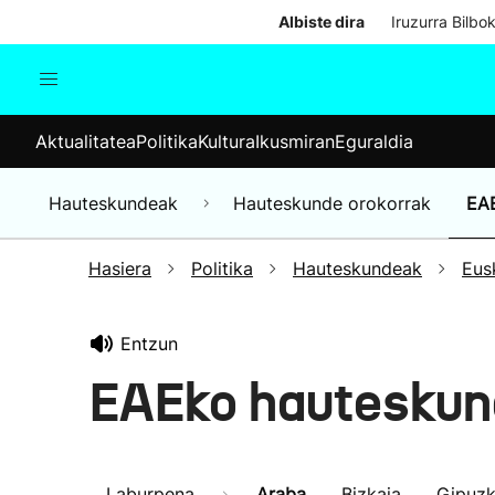
Albiste dira
Iruzurra Bilbo
Aktualitatea
Politika
Kul
Aktualitatea
Politika
Kultura
Ikusmiran
Eguraldia
Gizartea
Hauteskundeak
Ekonomia
Hauteskundeak
Hauteskunde orokorrak
EA
Munduko albisteak
Hasiera
Politika
Hauteskundeak
Eus
Entzun
EAEko hauteskun
Laburpena
Araba
Bizkaia
Gipuz