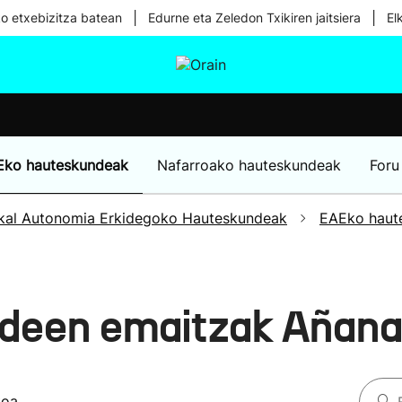
|
|
ko etxebizitza batean
Edurne eta Zeledon Txikiren jaitsiera
El
tura
Ikusmiran
Egural
Osasuna
Teknologia
Eko hauteskundeak
Nafarroako hauteskundeak
Foru
kal Autonomia Erkidegoko Hauteskundeak
EAEko haut
deen emaitzak Añan
koa