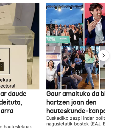
tar daude
Gaur amaituko da bizitasu
deituta,
hartzen joan den
zarra
hauteskunde-kanpaina
Euskadiko zazpi indar politiko
nagusietatik bostek (EAJ, EH Bildu,
te hauteslekuak,