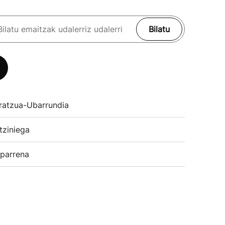
Bilatu
ratzua-Ubarrundia
tziniega
parrena