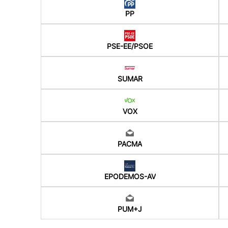
PP
PSE-EE/PSOE
SUMAR
VOX
PACMA
EPODEMOS-AV
PUM+J