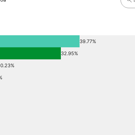
39.77%
32.95%
10.23%
%