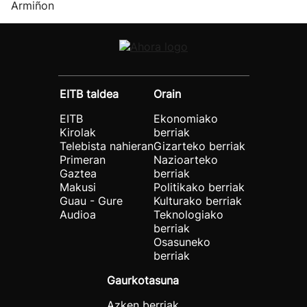
Armiñon
EITB taldea
Orain
EITB
Ekonomiako
Kirolak
berriak
Telebista nahieran
Gizarteko berriak
Primeran
Nazioarteko
Gaztea
berriak
Makusi
Politikako berriak
Guau - Gure
Kulturako berriak
Audioa
Teknologiako
berriak
Osasuneko
berriak
Gaurkotasuna
Azken berriak