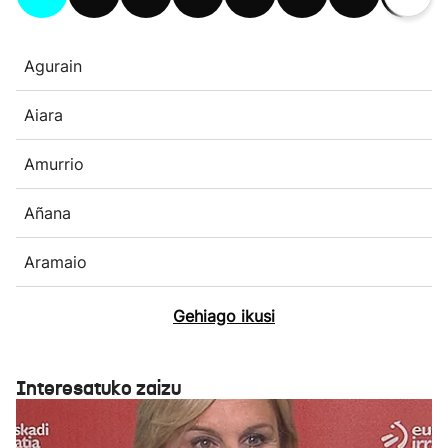
Agurain
Aiara
Amurrio
Añana
Aramaio
Gehiago ikusi
Interesatuko zaizu