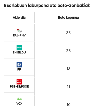
Eserlekuen laburpena eta boto-zenbakiak
Alderdia
Boto kopurua
35
EAJ-PNV
26
EH BILDU
18
PP
11
PSE-EE/PSOE
VOX
10