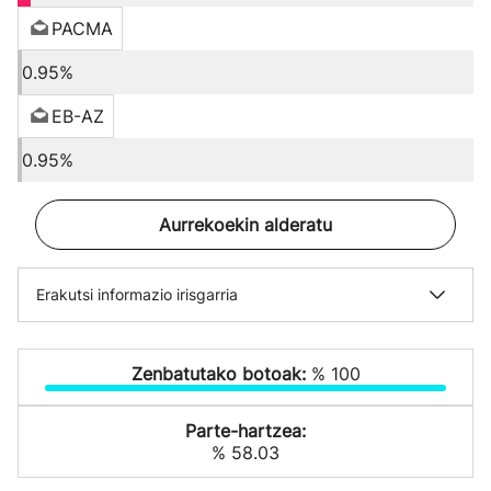
PACMA
0.95%
EB-AZ
0.95%
Aurrekoekin alderatu
Erakutsi informazio irisgarria
Zenbatutako botoak:
% 100
Parte-hartzea:
% 58.03