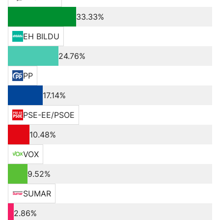
33.33%
EH BILDU
24.76%
PP
17.14%
PSE-EE/PSOE
10.48%
VOX
9.52%
SUMAR
2.86%