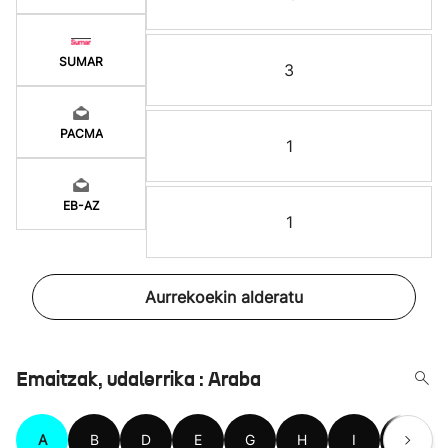
SUMAR
3
PACMA
1
EB-AZ
1
Aurrekoekin alderatu
Emaitzak, udalerrika : Araba
A
B
D
E
G
H
I
K