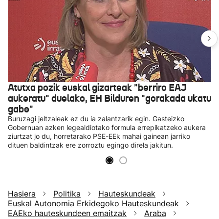
Atutxa pozik euskal gizarteak "berriro EAJ
aukeratu" duelako, EH Bilduren "gorakada ukatu
gabe"
Buruzagi jeltzaleak ez du ia zalantzarik egin. Gasteizko
Gobernuan azken legealdiotako formula errepikatzeko aukera
ziurtzat jo du, horretarako PSE-EEk mahai gainean jarriko
dituen baldintzak ere zorroztu egingo direla jakitun.
Hasiera
Politika
Hauteskundeak
Euskal Autonomia Erkidegoko Hauteskundeak
EAEko hauteskundeen emaitzak
Araba