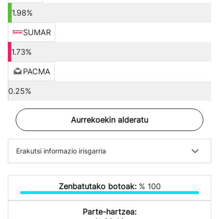
1.98%
SUMAR
1.73%
PACMA
0.25%
Aurrekoekin alderatu
Erakutsi informazio irisgarria
Zenbatutako botoak:
% 100
Parte-hartzea: