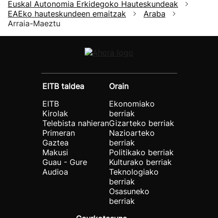
Euskal Autonomia Erkidegoko Hauteskundeak
EAEko hauteskundeen emaitzak
Araba
Arraia-Maeztu
EITB taldea
Orain
EITB
Ekonomiako
Kirolak
berriak
Telebista nahieran
Gizarteko berriak
Primeran
Nazioarteko
Gaztea
berriak
Makusi
Politikako berriak
Guau - Gure
Kulturako berriak
Audioa
Teknologiako
berriak
Osasuneko
berriak