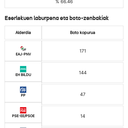
% 66.46
Eserlekuen laburpena eta boto-zenbakiak
Alderdia
Boto kopurua
171
EAJ-PNV
144
EH BILDU
47
PP
14
PSE-EE/PSOE