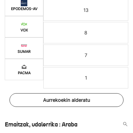
EPODEMOS-AV
13
VOX
8
SUMAR
7
PACMA
1
Aurrekoekin alderatu
Emaitzak, udalerrika : Araba