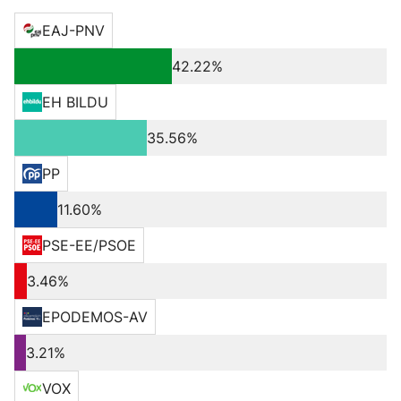
EAJ-PNV
42.22%
EH BILDU
35.56%
PP
11.60%
PSE-EE/PSOE
3.46%
EPODEMOS-AV
3.21%
VOX