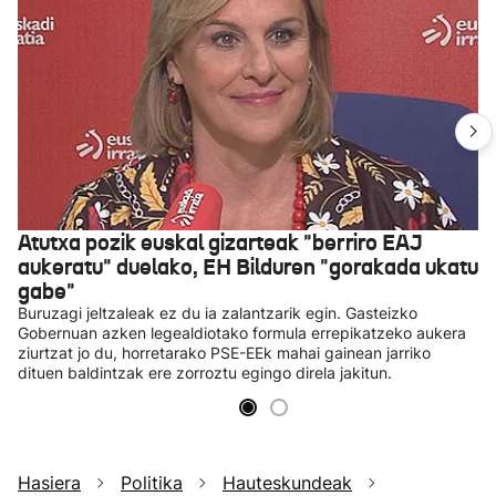
Atutxa pozik euskal gizarteak "berriro EAJ
aukeratu" duelako, EH Bilduren "gorakada ukatu
gabe"
Buruzagi jeltzaleak ez du ia zalantzarik egin. Gasteizko
Gobernuan azken legealdiotako formula errepikatzeko aukera
ziurtzat jo du, horretarako PSE-EEk mahai gainean jarriko
dituen baldintzak ere zorroztu egingo direla jakitun.
Hasiera
Politika
Hauteskundeak