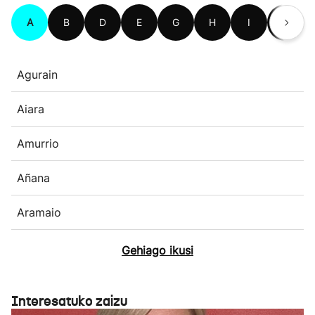
A
B
D
E
G
H
I
K
Agurain
Aiara
Amurrio
Añana
Aramaio
Gehiago ikusi
Interesatuko zaizu