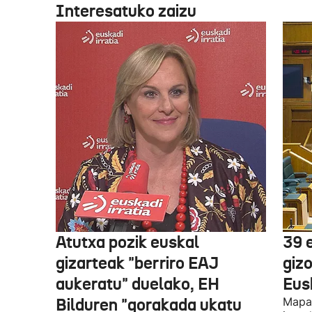
Interesatuko zaizu
Atutxa pozik euskal
39 
gizarteak "berriro EAJ
giz
aukeratu" duelako, EH
Eus
Bilduren "gorakada ukatu
Mapa 