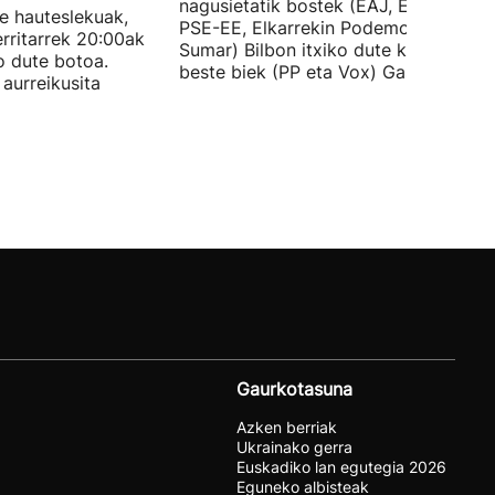
nagusietatik bostek (EAJ, EH Bildu,
te hauteslekuak,
PSE-EE, Elkarrekin Podemos eta
rritarrek 20:00ak
Sumar) Bilbon itxiko dute kanpaina, e
o dute botoa.
beste biek (PP eta Vox) Gasteizen.
aurreikusita
Gaurkotasuna
Azken berriak
Ukrainako gerra
Euskadiko lan egutegia 2026
Eguneko albisteak