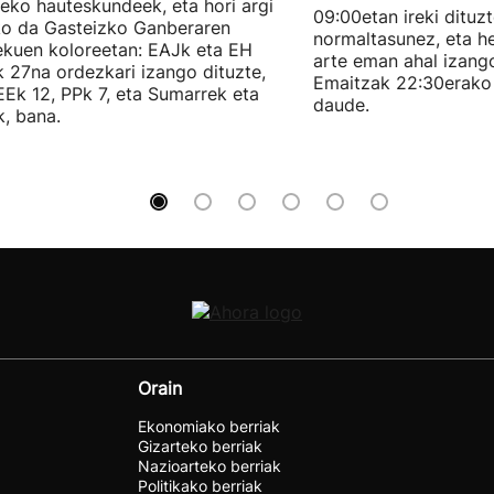
eko hauteskundeek, eta hori argi
09:00etan ireki dituz
ko da Gasteizko Ganberaren
normaltasunez, eta he
ekuen koloreetan: EAJk eta EH
arte eman ahal izang
k 27na ordezkari izango dituzte,
Emaitzak 22:30erako 
Ek 12, PPk 7, eta Sumarrek eta
daude.
, bana.
Orain
Ekonomiako berriak
Gizarteko berriak
Nazioarteko berriak
Politikako berriak