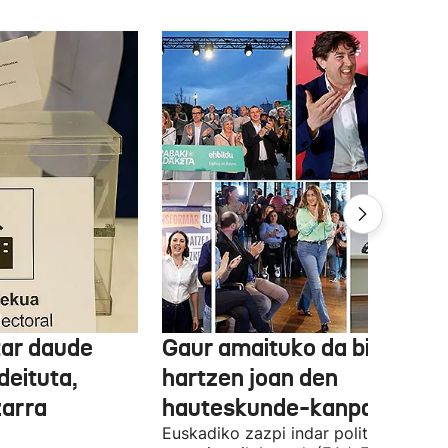
tar daude
Gaur amaituko da bizitasu
deituta,
hartzen joan den
zarra
hauteskunde-kanpaina
Euskadiko zazpi indar politiko