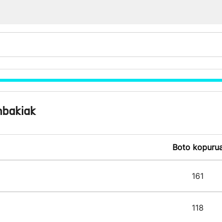
nbakiak
Boto kopuru
161
118