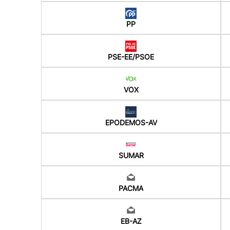
PP
PSE-EE/PSOE
VOX
EPODEMOS-AV
SUMAR
PACMA
EB-AZ