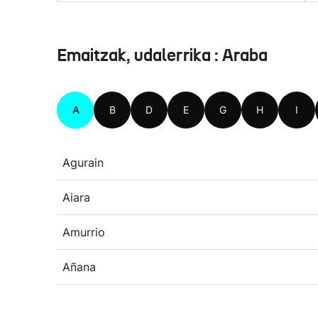
Emaitzak, udalerrika : Araba
A
B
D
E
G
H
I
Agurain
Aiara
Amurrio
Añana