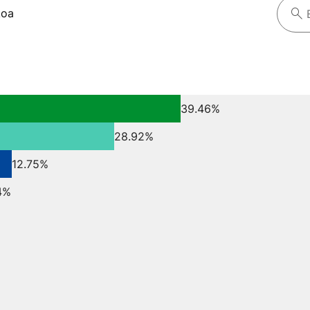
koa
39.46%
28.92%
12.75%
4%