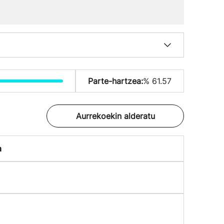
Parte-hartzea:
% 61.57
Aurrekoekin alderatu
a