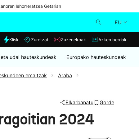
kanoren lehorreratzea Getarian
EU
dia
Klisk
Zuretzat
Zuzenekoak
Azken berriak
Klisk
 eta udal hauteskundeak
Europako hauteskundeak
Zuzenekoak
eskundeen emaitzak
Araba
Zuretzat
Azken berriak
Elkarbanatu
Gorde
ragoitian 2024