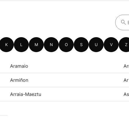
K
L
M
N
O
S
U
V
Z
Aramaio
Ar
Armiñon
Ar
Arraia-Maeztu
As