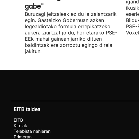
igand
gabe"
ikusi
Buruzagi jeltzaleak ez du ia zalantzarik
eserl
egin. Gasteizko Gobernuan azken
Bildu
legealdiotako formula errepikatzeko
PSE-E
aukera ziurtzat jo du, horretarako PSE-
Voxek
EEk mahai gainean jarriko dituen
baldintzak ere zorroztu egingo direla
jakitun.
EITB taldea
EITB
Kirolak
Telebista nahieran
Primeran