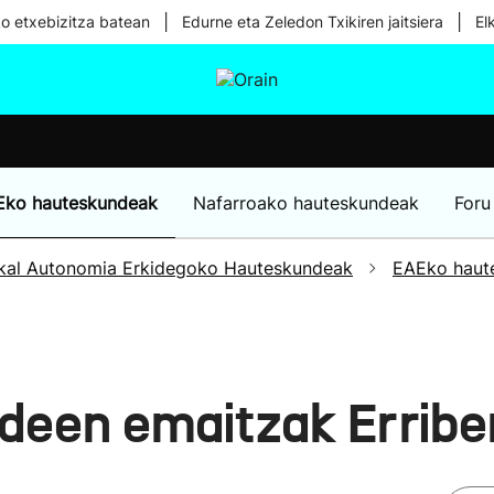
|
|
ko etxebizitza batean
Edurne eta Zeledon Txikiren jaitsiera
El
tura
Ikusmiran
Egural
Osasuna
Teknologia
Eko hauteskundeak
Nafarroako hauteskundeak
Foru
kal Autonomia Erkidegoko Hauteskundeak
EAEko haut
een emaitzak Erribe