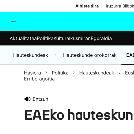
Albiste dira
Iruzurra Bilbo
Aktualitatea
Politika
Kul
Aktualitatea
Politika
Kultura
Ikusmiran
Eguraldia
Gizartea
Hauteskundeak
Ekonomia
Hauteskundeak
Hauteskunde orokorrak
EA
Munduko albisteak
Hasiera
Politika
Hauteskundeak
Eus
Erriberagoitia
Entzun
EAEko hauteskund