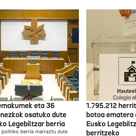
emakumek eta 36
1.795.212 herri
onezkok osatuko dute
botoa ematera 
ko Legebiltzar berria
Eusko Legebilt
politiko berria marraztu dute
berritzeko