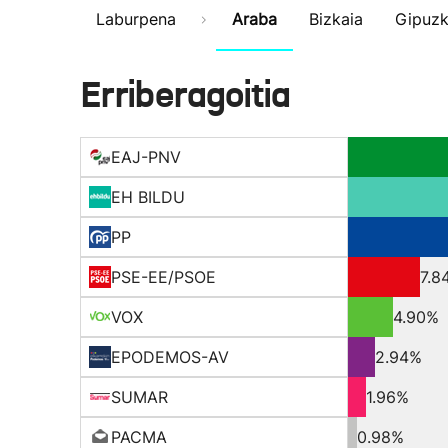
Laburpena
Araba
Bizkaia
Gipuz
Erriberagoitia
EAJ-PNV
EH BILDU
PP
PSE-EE/PSOE
7.8
VOX
4.90%
EPODEMOS-AV
2.94%
SUMAR
1.96%
PACMA
0.98%