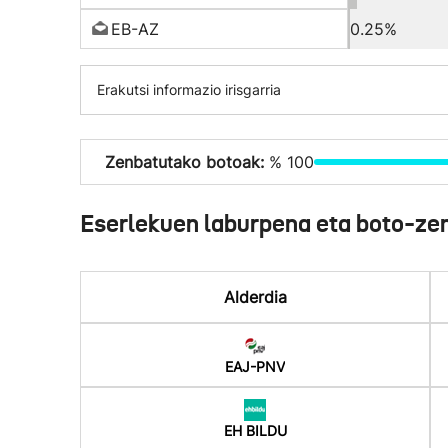
EB-AZ
0.25%
Erakutsi informazio irisgarria
Zenbatutako botoak:
% 100
Eserlekuen laburpena eta boto-ze
Alderdia
EAJ-PNV
EH BILDU