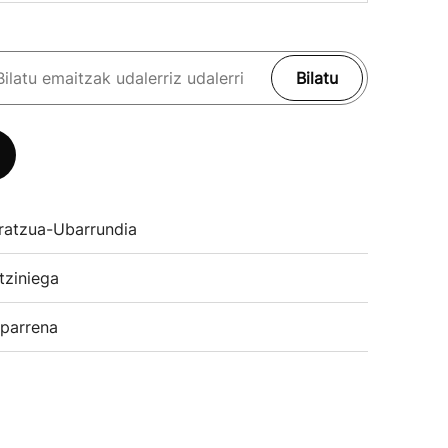
Bilatu
ratzua-Ubarrundia
tziniega
parrena