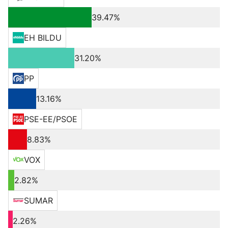
39.47%
EH BILDU
31.20%
PP
13.16%
PSE-EE/PSOE
8.83%
VOX
2.82%
SUMAR
2.26%