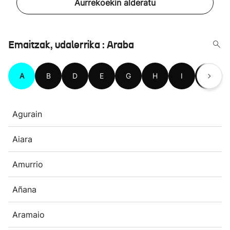
Aurrekoekin alderatu
Emaitzak, udalerrika : Araba
A
B
D
E
G
H
I
K
Agurain
Aiara
Amurrio
Añana
Aramaio