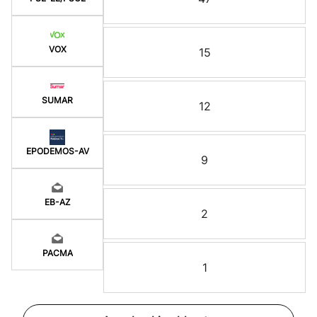
VOX
15
SUMAR
12
EPODEMOS-AV
9
EB-AZ
2
PACMA
1