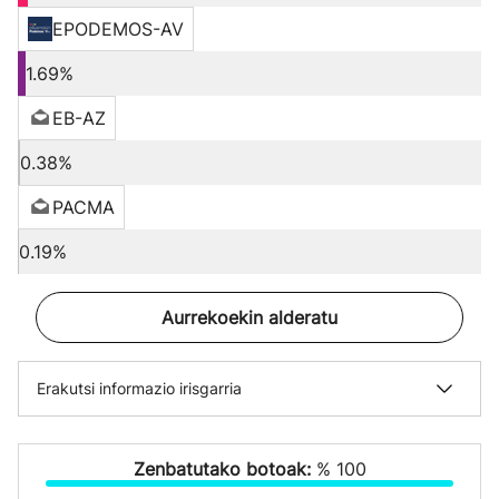
EPODEMOS-AV
1.69%
EB-AZ
0.38%
PACMA
0.19%
Aurrekoekin alderatu
Erakutsi informazio irisgarria
Zenbatutako botoak:
% 100