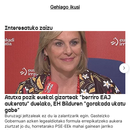
Gehiago ikusi
Interesatuko zaizu
Atutxa pozik euskal gizarteak "berriro EAJ
aukeratu" duelako, EH Bilduren "gorakada ukatu
gabe"
Buruzagi jeltzaleak ez du ia zalantzarik egin. Gasteizko
Gobernuan azken legealdiotako formula errepikatzeko aukera
ziurtzat jo du, horretarako PSE-EEk mahai gainean jarriko