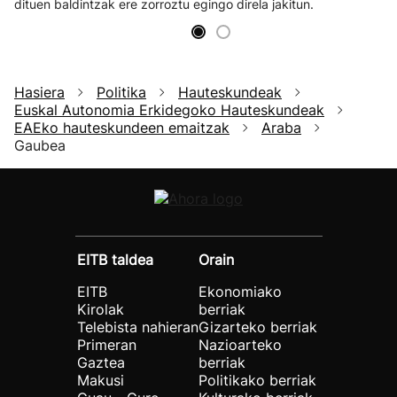
dituen baldintzak ere zorroztu egingo direla jakitun.
Hasiera
Politika
Hauteskundeak
Euskal Autonomia Erkidegoko Hauteskundeak
EAEko hauteskundeen emaitzak
Araba
Gaubea
EITB taldea
Orain
EITB
Ekonomiako
Kirolak
berriak
Telebista nahieran
Gizarteko berriak
Primeran
Nazioarteko
Gaztea
berriak
Makusi
Politikako berriak