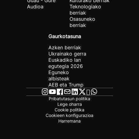
Guau - Gure
Kulturako berriak
Audioa
Teknologiako
berriak
Osasuneko
berriak
Gaurkotasuna
Azken berriak
Ukrainako gerra
Euskadiko lan
egutegia 2026
Eguneko
albisteak
AEB eta Trump
Pribatutasun politika
Lege oharra
Cookie politika
Cookieen konfigurazioa
Harremana