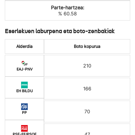
Parte-hartzea:
% 60.58
Eserlekuen laburpena eta boto-zenbakiak
Alderdia
Boto kopurua
210
EAJ-PNV
166
EH BILDU
70
PP
47
PSE-EE/PSOE