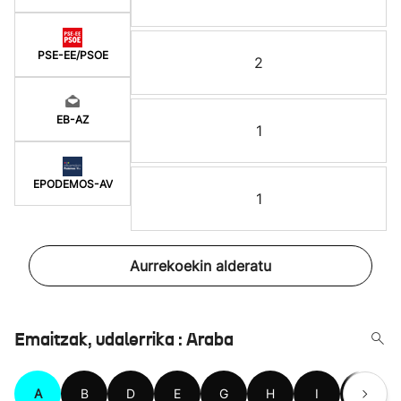
PSE-EE/PSOE
2
EB-AZ
1
EPODEMOS-AV
1
Aurrekoekin alderatu
Emaitzak, udalerrika : Araba
A
B
D
E
G
H
I
K