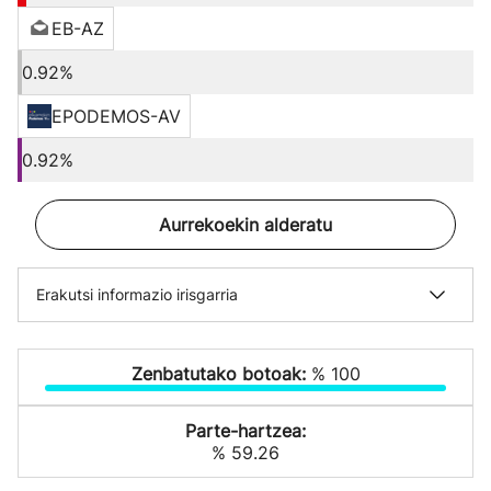
EB-AZ
0.92%
EPODEMOS-AV
0.92%
Aurrekoekin alderatu
Erakutsi informazio irisgarria
Zenbatutako botoak:
% 100
Parte-hartzea:
% 59.26