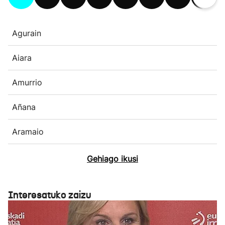
Agurain
Aiara
Amurrio
Añana
Aramaio
Gehiago ikusi
Interesatuko zaizu