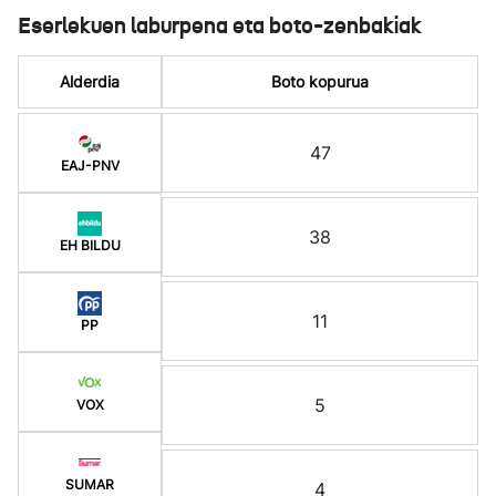
Eserlekuen laburpena eta boto-zenbakiak
Alderdia
Boto kopurua
47
EAJ-PNV
38
EH BILDU
11
PP
5
VOX
SUMAR
4