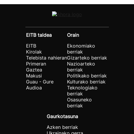
EITB taldea
Orain
EITB
Ekonomiako
Kirolak
berriak
Telebista nahieran
Gizarteko berriak
Primeran
Nazioarteko
Gaztea
berriak
Makusi
Politikako berriak
Guau - Gure
Kulturako berriak
Audioa
Teknologiako
berriak
Osasuneko
berriak
Gaurkotasuna
Azken berriak
Ukrainako gerra