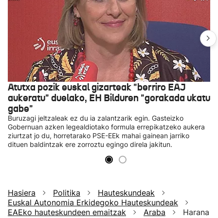
Atutxa pozik euskal gizarteak "berriro EAJ
aukeratu" duelako, EH Bilduren "gorakada ukatu
gabe"
Buruzagi jeltzaleak ez du ia zalantzarik egin. Gasteizko
Gobernuan azken legealdiotako formula errepikatzeko aukera
ziurtzat jo du, horretarako PSE-EEk mahai gainean jarriko
dituen baldintzak ere zorroztu egingo direla jakitun.
Hasiera
Politika
Hauteskundeak
Euskal Autonomia Erkidegoko Hauteskundeak
EAEko hauteskundeen emaitzak
Araba
Harana