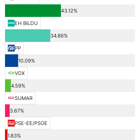
43.12%
EH BILDU
34.86%
PP
10.09%
VOX
4.59%
SUMAR
3.67%
PSE-EE/PSOE
1.83%