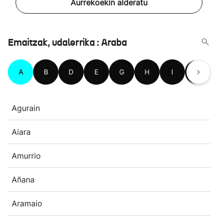
Aurrekoekin alderatu
Emaitzak, udalerrika : Araba
A
B
D
E
G
H
I
K
Agurain
Aiara
Amurrio
Añana
Aramaio