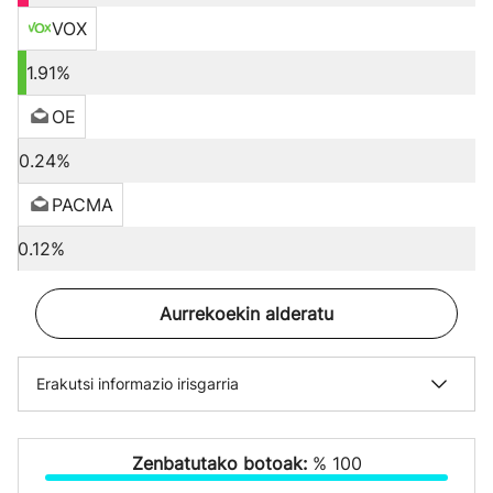
VOX
1.91%
OE
0.24%
PACMA
0.12%
Aurrekoekin alderatu
Erakutsi informazio irisgarria
Zenbatutako botoak:
% 100