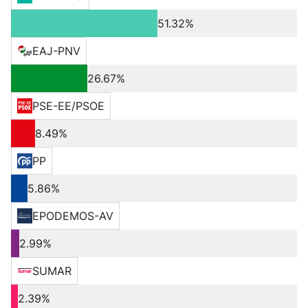
51.32%
EAJ-PNV
26.67%
PSE-EE/PSOE
8.49%
PP
5.86%
EPODEMOS-AV
2.99%
SUMAR
2.39%