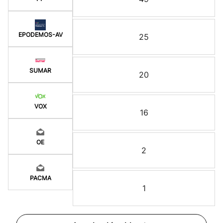
EPODEMOS-AV
25
SUMAR
20
VOX
16
OE
2
PACMA
1