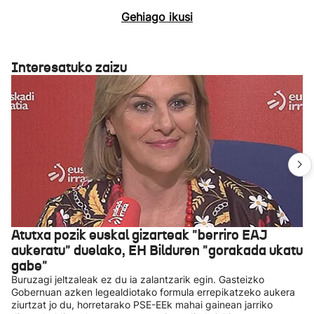
Gehiago ikusi
Interesatuko zaizu
Atutxa pozik euskal gizarteak "berriro EAJ
aukeratu" duelako, EH Bilduren "gorakada ukatu
gabe"
Buruzagi jeltzaleak ez du ia zalantzarik egin. Gasteizko
Gobernuan azken legealdiotako formula errepikatzeko aukera
ziurtzat jo du, horretarako PSE-EEk mahai gainean jarriko