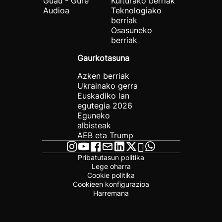
Guau - Gure
Kulturako berriak
Audioa
Teknologiako
berriak
Osasuneko
berriak
Gaurkotasuna
Azken berriak
Ukrainako gerra
Euskadiko lan
egutegia 2026
Eguneko
albisteak
AEB eta Trump
Pribatutasun politika
Lege oharra
Cookie politika
Cookieen konfigurazioa
Harremana