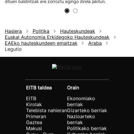
dituen baldintzak ere zorroztu egingo direla jakitun.
Hasiera
Politika
Hauteskundeak
Euskal Autonomia Erkidegoko Hauteskundeak
EAEko hauteskundeen emaitzak
Araba
Legutio
EITB taldea
Orain
EITB
Ekonomiako
Kirolak
berriak
Telebista nahieran
Gizarteko berriak
Primeran
Nazioarteko
Gaztea
berriak
Makusi
Politikako berriak