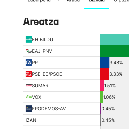
Areatza
EH BILDU
EAJ-PNV
PP
3.48%
PSE-EE/PSOE
3.33%
SUMAR
1.51%
VOX
1.06%
EPODEMOS-AV
0.45%
IZAN
0.45%