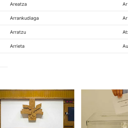
Areatza
Ar
Arrankudiaga
Ar
Arratzu
At
Arrieta
Au