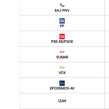
EAJ-PNV
PP
PSE-EE/PSOE
SUMAR
VOX
EPODEMOS-AV
IZAN