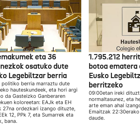
emakumek eta 36
1.795.212 herri
onezkok osatuko dute
botoa ematera 
ko Legebiltzar berria
Eusko Legebilt
politiko berria marraztu dute
berritzeko
eko hauteskundeek, eta hori argi
09:00etan ireki dituz
ko da Gasteizko Ganberaren
normaltasunez, eta he
ekuen koloreetan: EAJk eta EH
arte eman ahal izang
k 27na ordezkari izango dituzte,
Emaitzak 22:30erako 
Ek 12, PPk 7, eta Sumarrek eta
daude.
, bana.