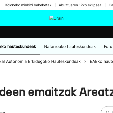
|
|
Koloneko minbizi baheketak
Abuztuaren 12ko eklipsea
Ga
tura
Ikusmiran
Egural
Osasuna
Teknologia
Eko hauteskundeak
Nafarroako hauteskundeak
Foru
kal Autonomia Erkidegoko Hauteskundeak
EAEko haut
deen emaitzak Areat
koa