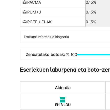
PACMA
0.15%
PUM+J
0.15%
PCTE / ELAK
0.15%
Erakutsi informazio irisgarria
Zenbatutako botoak:
% 100
Eserlekuen laburpena eta boto-ze
Alderdia
EH BILDU