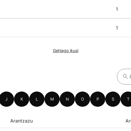
1
1
Gehiago ikusi
J
K
L
M
N
O
P
S
T
Arantzazu
Ar