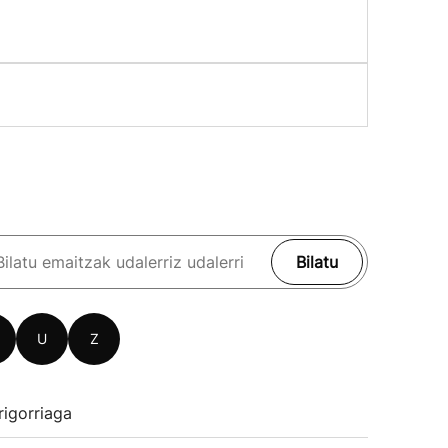
Bilatu
U
Z
rigorriaga