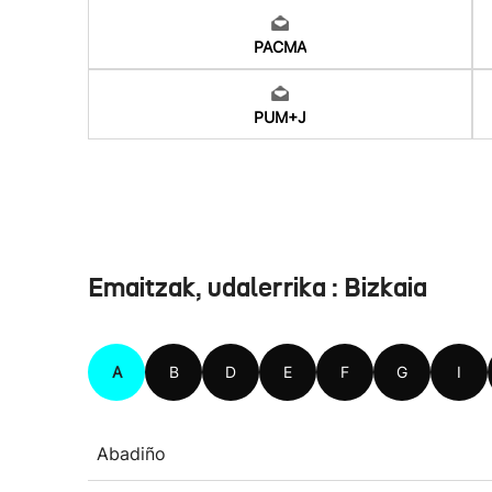
PACMA
PUM+J
Emaitzak, udalerrika : Bizkaia
A
B
D
E
F
G
I
Abadiño