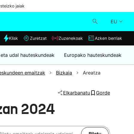
steizko jaiak
EU
dia
Klisk
Zuretzat
Zuzenekoak
Azken berriak
Klisk
 eta udal hauteskundeak
Europako hauteskundeak
Zuzenekoak
eskundeen emaitzak
Bizkaia
Areatza
Zuretzat
Elkarbanatu
Gorde
Azken berriak
zan 2024