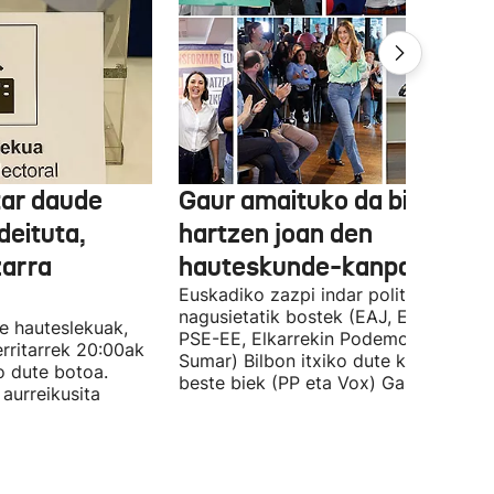
tar daude
Gaur amaituko da bizitasu
deituta,
hartzen joan den
zarra
hauteskunde-kanpaina
Euskadiko zazpi indar politiko
nagusietatik bostek (EAJ, EH Bildu,
te hauteslekuak,
PSE-EE, Elkarrekin Podemos eta
rritarrek 20:00ak
Sumar) Bilbon itxiko dute kanpaina, e
o dute botoa.
beste biek (PP eta Vox) Gasteizen.
aurreikusita