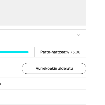
Parte-hartzea:
% 75.08
Aurrekoekin alderatu
a