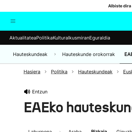
Albiste dira
Aktualitatea
Politika
Kul
Aktualitatea
Politika
Kultura
Ikusmiran
Eguraldia
Gizartea
Hauteskundeak
Ekonomia
Hauteskundeak
Hauteskunde orokorrak
EA
Munduko albisteak
Hasiera
Politika
Hauteskundeak
Eus
Entzun
EAEko hauteskun
Laburpena
Araba
Bizkaia
Gipuz