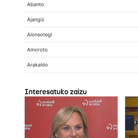
Abanto
Ajangiz
Alonsotegi
Amoroto
Arakaldo
Interesatuko zaizu