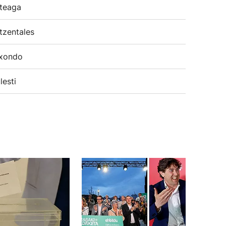
teaga
tzentales
xondo
lesti