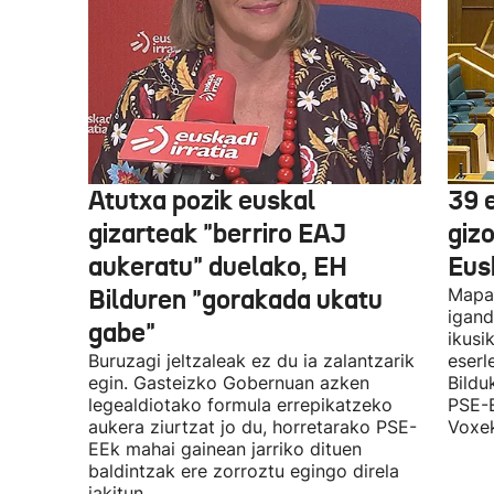
Atutxa pozik euskal
39 
gizarteak "berriro EAJ
giz
aukeratu" duelako, EH
Eus
Bilduren "gorakada ukatu
Mapa 
igand
gabe"
ikusi
Buruzagi jeltzaleak ez du ia zalantzarik
eserl
egin. Gasteizko Gobernuan azken
Bildu
legealdiotako formula errepikatzeko
PSE-E
aukera ziurtzat jo du, horretarako PSE-
Voxek
EEk mahai gainean jarriko dituen
baldintzak ere zorroztu egingo direla
jakitun.