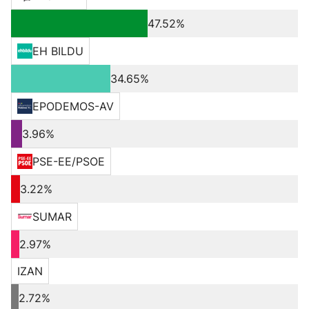
47.52%
EH BILDU
34.65%
EPODEMOS-AV
3.96%
PSE-EE/PSOE
3.22%
SUMAR
2.97%
IZAN
2.72%