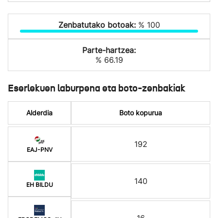
Zenbatutako botoak:
% 100
Parte-hartzea:
% 66.19
Eserlekuen laburpena eta boto-zenbakiak
Alderdia
Boto kopurua
192
EAJ-PNV
140
EH BILDU