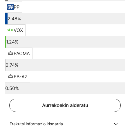
PP
2.48%
VOX
1.24%
PACMA
0.74%
EB-AZ
0.50%
Aurrekoekin alderatu
Erakutsi informazio irisgarria