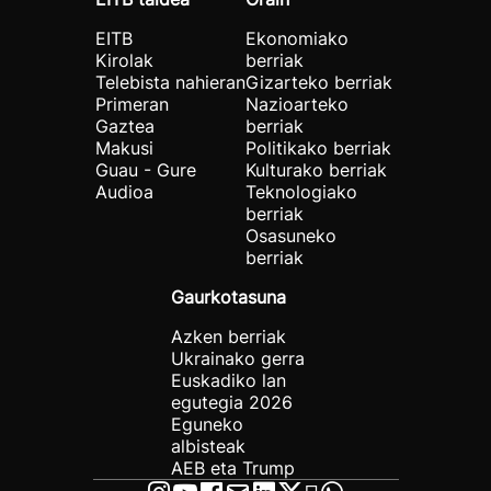
EITB
Ekonomiako
Kirolak
berriak
Telebista nahieran
Gizarteko berriak
Primeran
Nazioarteko
Gaztea
berriak
Makusi
Politikako berriak
Guau - Gure
Kulturako berriak
Audioa
Teknologiako
berriak
Osasuneko
berriak
Gaurkotasuna
Azken berriak
Ukrainako gerra
Euskadiko lan
egutegia 2026
Eguneko
albisteak
AEB eta Trump