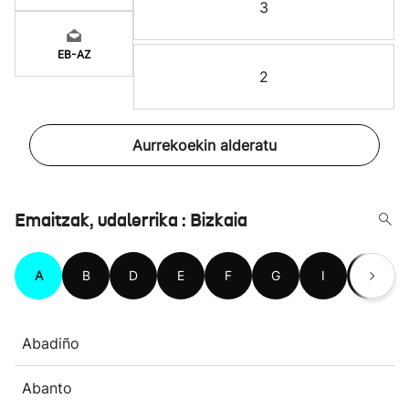
3
EB-AZ
2
Aurrekoekin alderatu
Emaitzak, udalerrika : Bizkaia
A
B
D
E
F
G
I
J
Abadiño
Abanto