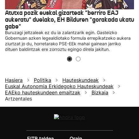
Atutxa pozik euskal gizarteak "berriro EAJ
aukeratu" duelako, EH Bilduren "gorakada ukatu
gabe"
Buruzagi jeltzaleak ez du ia zalantzarik egin. Gasteizko
Gobernuan azken legealdiotako formula errepikatzeko aukera
ziurtzat jo du, horretarako PSE-EEk mahai gainean jarriko
dituen baldintzak ere zorroztu egingo direla jakitun.
Hasiera
Politika
Hauteskundeak
Euskal Autonomia Erkidegoko Hauteskundeak
EAEko hauteskundeen emaitzak
Bizkaia
Artzentales
EITB taldea
Orain