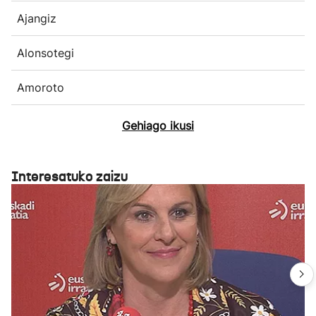
Ajangiz
Alonsotegi
Amoroto
Gehiago ikusi
Interesatuko zaizu