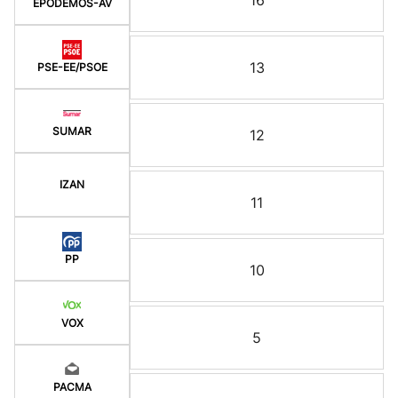
16
EPODEMOS-AV
13
PSE-EE/PSOE
SUMAR
12
IZAN
11
PP
10
VOX
5
PACMA