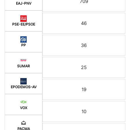
709
EAJ-PNV
46
PSE-EE/PSOE
36
PP
SUMAR
25
EPODEMOS-AV
19
VOX
10
PACMA