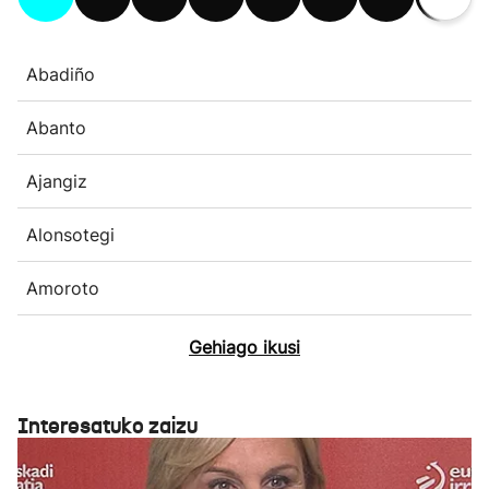
Abadiño
Abanto
Ajangiz
Alonsotegi
Amoroto
Gehiago ikusi
Interesatuko zaizu