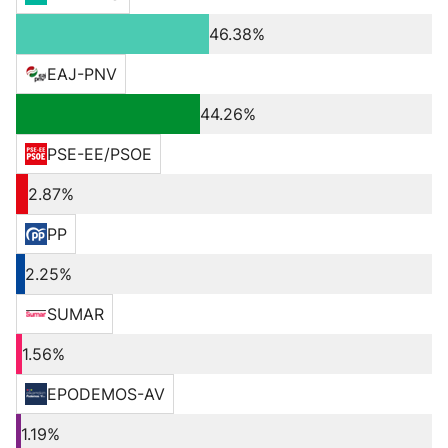
46.38%
EAJ-PNV
44.26%
PSE-EE/PSOE
2.87%
PP
2.25%
SUMAR
1.56%
EPODEMOS-AV
1.19%