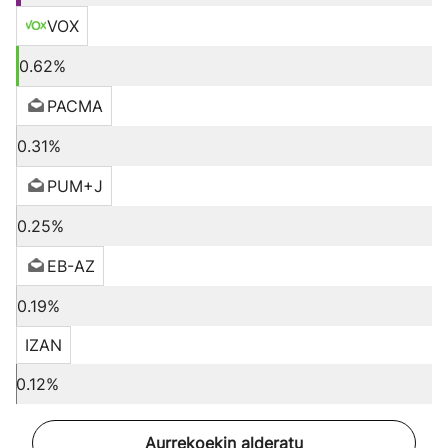
VOX
0.62%
PACMA
0.31%
PUM+J
0.25%
EB-AZ
0.19%
IZAN
0.12%
Aurrekoekin alderatu