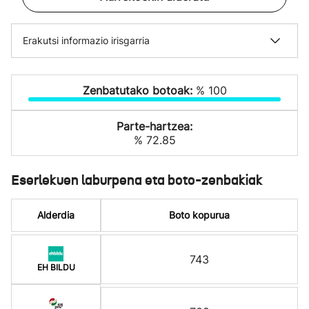
Erakutsi informazio irisgarria
Zenbatutako botoak:
% 100
Parte-hartzea:
% 72.85
Eserlekuen laburpena eta boto-zenbakiak
Alderdia
Boto kopurua
743
EH BILDU