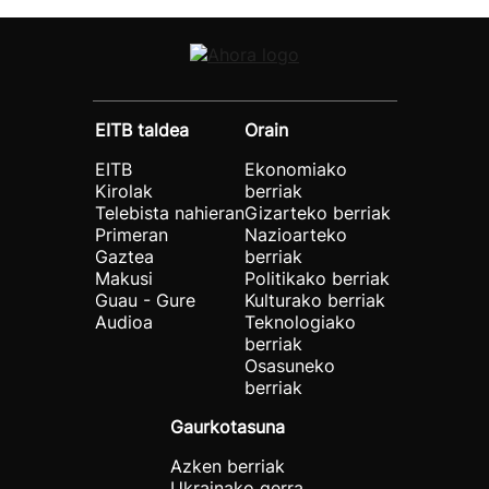
EITB taldea
Orain
EITB
Ekonomiako
Kirolak
berriak
Telebista nahieran
Gizarteko berriak
Primeran
Nazioarteko
Gaztea
berriak
Makusi
Politikako berriak
Guau - Gure
Kulturako berriak
Audioa
Teknologiako
berriak
Osasuneko
berriak
Gaurkotasuna
Azken berriak
Ukrainako gerra