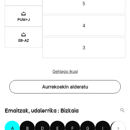
5
PUM+J
4
EB-AZ
3
Gehiago ikusi
Aurrekoekin alderatu
Emaitzak, udalerrika : Bizkaia
A
B
D
E
F
G
I
J