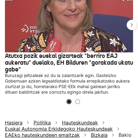
Atutxa pozik euskal gizarteak "berriro EAJ
aukeratu" duelako, EH Bilduren "gorakada ukatu
gabe"
Buruzagi jeltzaleak ez du ia zalantzarik egin. Gasteizko
Gobernuan azken legealdiotako formula errepikatzeko aukera
ziurtzat jo du, horretarako PSE-EEk mahai gainean jarriko
dituen baldintzak ere zorroztu egingo direla jakitun.
Hasiera
Politika
Hauteskundeak
Euskal Autonomia Erkidegoko Hauteskundeak
EAEko hauteskundeen emaitzak
Bizkaia
Bakio