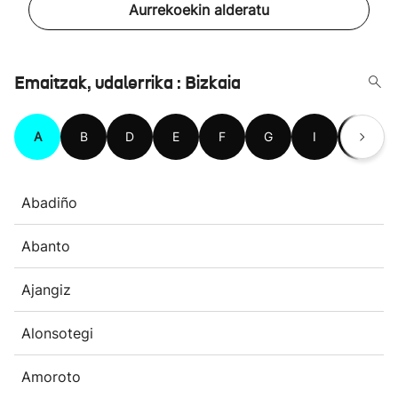
Aurrekoekin alderatu
Emaitzak, udalerrika : Bizkaia
A
B
D
E
F
G
I
J
Abadiño
Abanto
Ajangiz
Alonsotegi
Amoroto