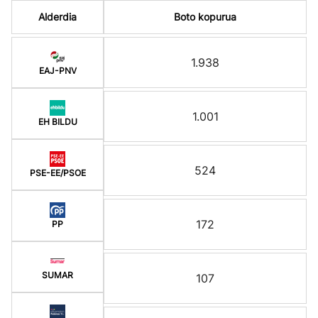
Alderdia
Boto kopurua
1.938
EAJ-PNV
1.001
EH BILDU
524
PSE-EE/PSOE
172
PP
SUMAR
107