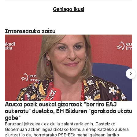
Gehiago ikusi
Interesatuko zaizu
Atutxa pozik euskal gizarteak "berriro EAJ
aukeratu" duelako, EH Bilduren "gorakada ukatu
gabe"
Buruzagi jeltzaleak ez du ia zalantzarik egin. Gasteizko
Gobernuan azken legealdiotako formula errepikatzeko aukera
ziurtzat jo du, horretarako PSE-EEk mahai gainean jarriko