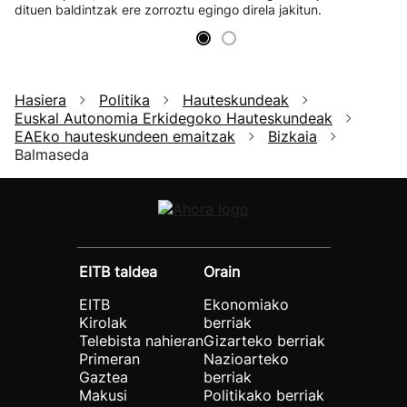
dituen baldintzak ere zorroztu egingo direla jakitun.
Hasiera
Politika
Hauteskundeak
Euskal Autonomia Erkidegoko Hauteskundeak
EAEko hauteskundeen emaitzak
Bizkaia
Balmaseda
EITB taldea
Orain
EITB
Ekonomiako
Kirolak
berriak
Telebista nahieran
Gizarteko berriak
Primeran
Nazioarteko
Gaztea
berriak
Makusi
Politikako berriak