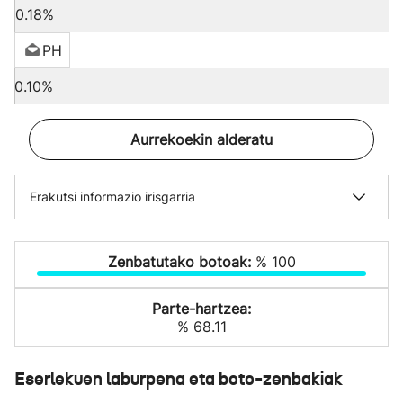
0.18%
PH
0.10%
Aurrekoekin alderatu
Erakutsi informazio irisgarria
Zenbatutako botoak:
% 100
Parte-hartzea:
% 68.11
Eserlekuen laburpena eta boto-zenbakiak