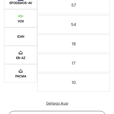
EPODEMOS-AV
57
VOX
54
IZAN
18
EB-AZ
17
PACMA
10
Gehiago ikusi