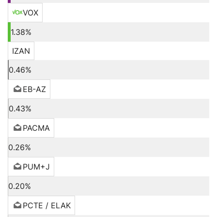
VOX
1.38%
IZAN
0.46%
EB-AZ
0.43%
PACMA
0.26%
PUM+J
0.20%
PCTE / ELAK