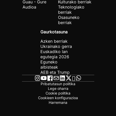
Guau - Gure
Kulturako berriak
Audioa
Teknologiako
berriak
Osasuneko
berriak
Gaurkotasuna
Azken berriak
Ukrainako gerra
Euskadiko lan
egutegia 2026
Eguneko
albisteak
AEB eta Trump
Pribatutasun politika
Lege oharra
Cookie politika
Cookieen konfigurazioa
Harremana