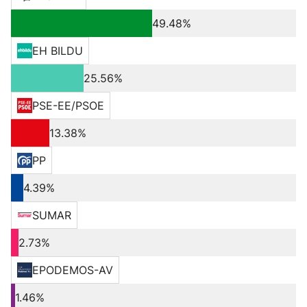
49.48%
EH BILDU
25.56%
PSE-EE/PSOE
13.38%
PP
4.39%
SUMAR
2.73%
EPODEMOS-AV
1.46%