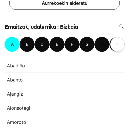
Aurrekoekin alderatu
Emaitzak, udalerrika : Bizkaia
A
B
D
E
F
G
I
J
Abadiño
Abanto
Ajangiz
Alonsotegi
Amoroto