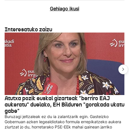
Gehiago ikusi
Interesatuko zaizu
Atutxa pozik euskal gizarteak "berriro EAJ
aukeratu" duelako, EH Bilduren "gorakada ukatu
gabe"
Buruzagi jeltzaleak ez du ia zalantzarik egin. Gasteizko
Gobernuan azken legealdiotako formula errepikatzeko aukera
ziurtzat jo du, horretarako PSE-EEk mahai gainean jarriko