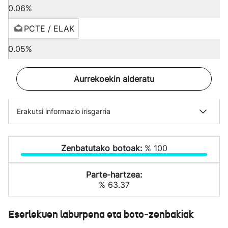
0.06%
PCTE / ELAK
0.05%
Aurrekoekin alderatu
Erakutsi informazio irisgarria
Zenbatutako botoak:
% 100
Parte-hartzea:
% 63.37
Eserlekuen laburpena eta boto-zenbakiak