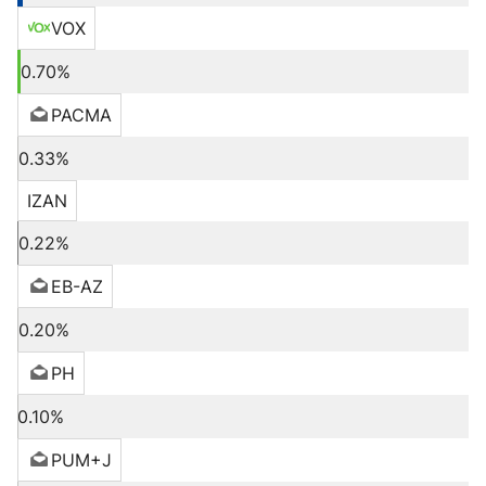
VOX
0.70%
PACMA
0.33%
IZAN
0.22%
EB-AZ
0.20%
PH
0.10%
PUM+J