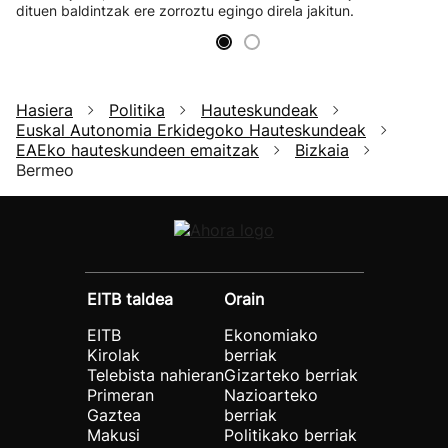
dituen baldintzak ere zorroztu egingo direla jakitun.
Hasiera
Politika
Hauteskundeak
Euskal Autonomia Erkidegoko Hauteskundeak
EAEko hauteskundeen emaitzak
Bizkaia
Bermeo
EITB taldea
Orain
EITB
Ekonomiako
Kirolak
berriak
Telebista nahieran
Gizarteko berriak
Primeran
Nazioarteko
Gaztea
berriak
Makusi
Politikako berriak