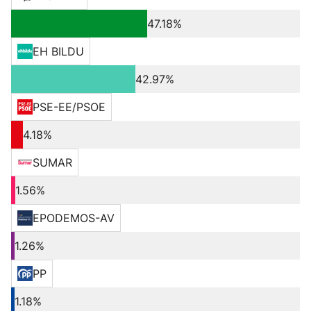
47.18%
EH BILDU
42.97%
PSE-EE/PSOE
4.18%
SUMAR
1.56%
EPODEMOS-AV
1.26%
PP
1.18%