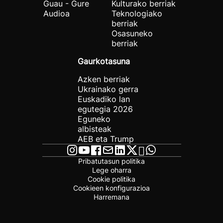
Guau - Gure
Kulturako berriak
Audioa
Teknologiako
berriak
Osasuneko
berriak
Gaurkotasuna
Azken berriak
Ukrainako gerra
Euskadiko lan
egutegia 2026
Eguneko
albisteak
AEB eta Trump
Pribatutasun politika
Lege oharra
Cookie politika
Cookieen konfigurazioa
Harremana