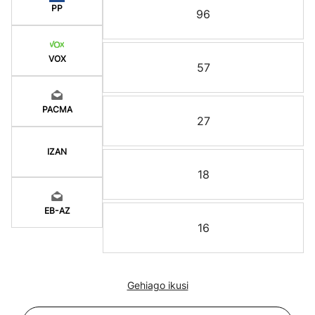
PP
96
VOX
57
PACMA
27
IZAN
18
EB-AZ
16
Gehiago ikusi