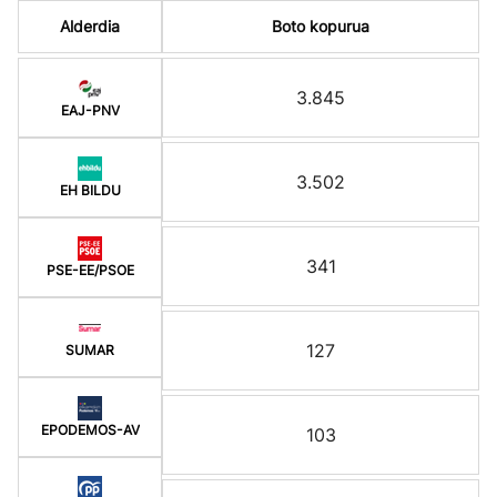
Alderdia
Boto kopurua
3.845
EAJ-PNV
3.502
EH BILDU
341
PSE-EE/PSOE
127
SUMAR
EPODEMOS-AV
103