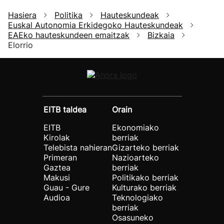
Hasiera
Politika
Hauteskundeak
Euskal Autonomia Erkidegoko Hauteskundeak
EAEko hauteskundeen emaitzak
Bizkaia
Elorrio
EITB taldea
Orain
EITB
Ekonomiako
Kirolak
berriak
Telebista nahieran
Gizarteko berriak
Primeran
Nazioarteko
Gaztea
berriak
Makusi
Politikako berriak
Guau - Gure
Kulturako berriak
Audioa
Teknologiako
berriak
Osasuneko