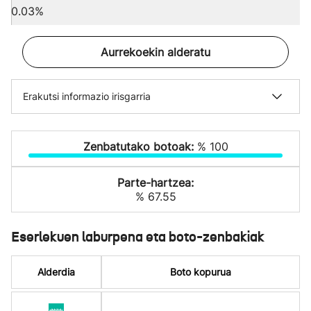
0.03%
Aurrekoekin alderatu
Erakutsi informazio irisgarria
Zenbatutako botoak:
% 100
Parte-hartzea:
% 67.55
Eserlekuen laburpena eta boto-zenbakiak
Alderdia
Boto kopurua