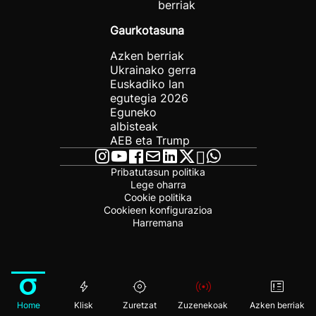
berriak
Gaurkotasuna
Azken berriak
Ukrainako gerra
Euskadiko lan
egutegia 2026
Eguneko
albisteak
AEB eta Trump
Pribatutasun politika
Lege oharra
Cookie politika
Cookieen konfigurazioa
Harremana
Home
Klisk
Zuretzat
Zuzenekoak
Azken berriak