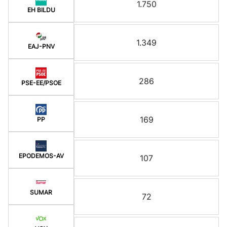
1.750
EH BILDU
1.349
EAJ-PNV
286
PSE-EE/PSOE
169
PP
EPODEMOS-AV
107
SUMAR
72