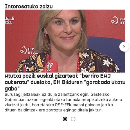
Interesatuko zaizu
Atutxa pozik euskal gizarteak "berriro EAJ
aukeratu" duelako, EH Bilduren "gorakada ukatu
gabe"
Buruzagi jeltzaleak ez du ia zalantzarik egin. Gasteizko
Gobernuan azken legealdiotako formula errepikatzeko aukera
ziurtzat jo du, horretarako PSE-EEk mahai gainean jarriko
dituen baldintzak ere zorroztu egingo direla jakitun.