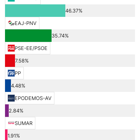
46.37%
EAJ-PNV
35.74%
PSE-EE/PSOE
7.58%
PP
4.48%
EPODEMOS-AV
2.84%
SUMAR
1.91%