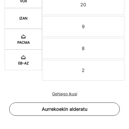
VOX
20
IZAN
9
PACMA
8
EB-AZ
2
Gehiago ikusi
Aurrekoekin alderatu