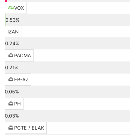
VOX
0.53%
IZAN
0.24%
PACMA
0.21%
EB-AZ
0.05%
PH
0.03%
PCTE / ELAK