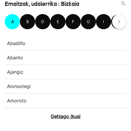
Emaitzak, udalerrika : Bizkaia
A
B
D
E
F
G
I
J
Abadiño
Abanto
Ajangiz
Alonsotegi
Amoroto
Gehiago ikusi