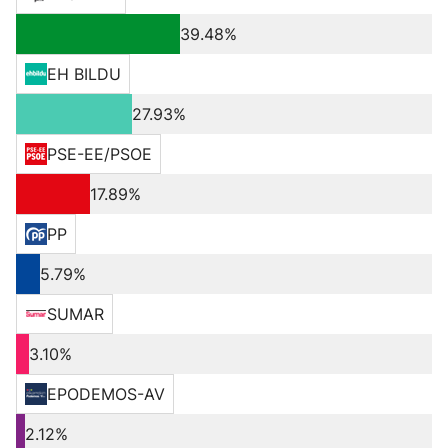
39.48%
EH BILDU
27.93%
PSE-EE/PSOE
17.89%
PP
5.79%
SUMAR
3.10%
EPODEMOS-AV
2.12%