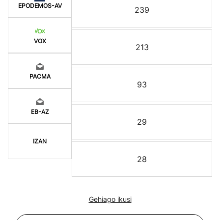
EPODEMOS-AV
239
VOX
213
PACMA
93
EB-AZ
29
IZAN
28
Gehiago ikusi