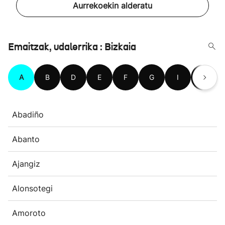
Aurrekoekin alderatu
Emaitzak, udalerrika : Bizkaia
A
B
D
E
F
G
I
J
Abadiño
Abanto
Ajangiz
Alonsotegi
Amoroto