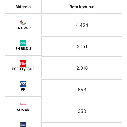
Alderdia
Boto kopurua
4.454
EAJ-PNV
3.151
EH BILDU
2.018
PSE-EE/PSOE
653
PP
SUMAR
350