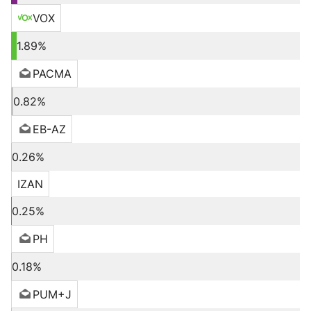
VOX
1.89%
PACMA
0.82%
EB-AZ
0.26%
IZAN
0.25%
PH
0.18%
PUM+J