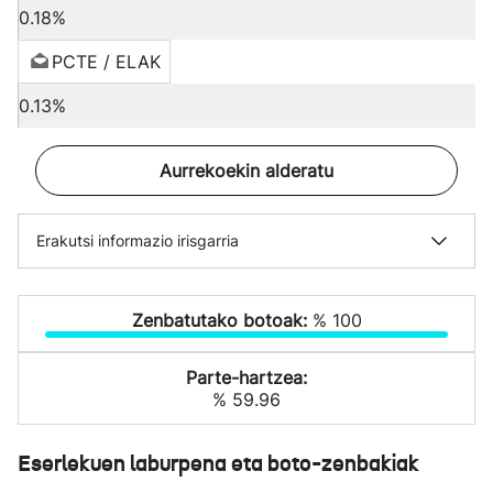
0.18%
PCTE / ELAK
0.13%
Aurrekoekin alderatu
Erakutsi informazio irisgarria
Zenbatutako botoak:
% 100
Parte-hartzea:
% 59.96
Eserlekuen laburpena eta boto-zenbakiak