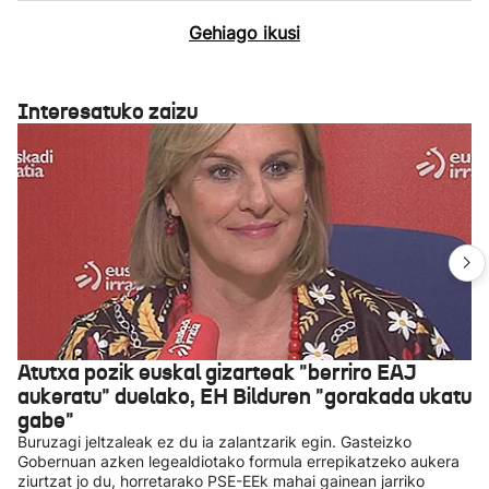
Gehiago ikusi
Interesatuko zaizu
Atutxa pozik euskal gizarteak "berriro EAJ
aukeratu" duelako, EH Bilduren "gorakada ukatu
gabe"
Buruzagi jeltzaleak ez du ia zalantzarik egin. Gasteizko
Gobernuan azken legealdiotako formula errepikatzeko aukera
ziurtzat jo du, horretarako PSE-EEk mahai gainean jarriko