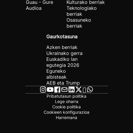
Guau - Gure
Kulturako berriak
Audioa
Teknologiako
berriak
Osasuneko
berriak
Gaurkotasuna
Azken berriak
Ukrainako gerra
Euskadiko lan
egutegia 2026
Eguneko
albisteak
AEB eta Trump
Pribatutasun politika
Lege oharra
Cookie politika
Cookieen konfigurazioa
Harremana