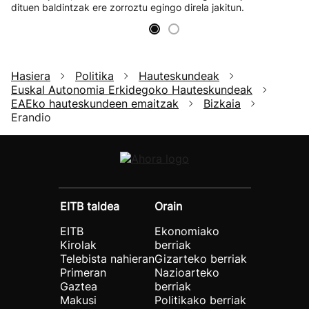
dituen baldintzak ere zorroztu egingo direla jakitun.
Hasiera
Politika
Hauteskundeak
Euskal Autonomia Erkidegoko Hauteskundeak
EAEko hauteskundeen emaitzak
Bizkaia
Erandio
EITB taldea
Orain
EITB
Ekonomiako
Kirolak
berriak
Telebista nahieran
Gizarteko berriak
Primeran
Nazioarteko
Gaztea
berriak
Makusi
Politikako berriak