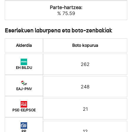
Parte-hartzea:
% 75.59
Eserlekuen laburpena eta boto-zenbakiak
Alderdia
Boto kopurua
262
EH BILDU
248
EAJ-PNV
21
PSE-EE/PSOE
12
PP