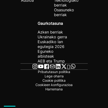
Audioa
Teknologiako
berriak
Osasuneko
berriak
Gaurkotasuna
Azken berriak
Ukrainako gerra
Euskadiko lan
egutegia 2026
Eguneko
albisteak
AEB eta Trump
Pribatutasun politika
Lege oharra
Cookie politika
Cookieen konfigurazioa
Harremana