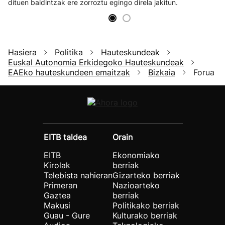
dituen baldintzak ere zorroztu egingo direla jakitun.
Hasiera
Politika
Hauteskundeak
Euskal Autonomia Erkidegoko Hauteskundeak
EAEko hauteskundeen emaitzak
Bizkaia
Forua
EITB taldea
Orain
EITB
Ekonomiako
Kirolak
berriak
Telebista nahieran
Gizarteko berriak
Primeran
Nazioarteko
Gaztea
berriak
Makusi
Politikako berriak
Guau - Gure
Kulturako berriak