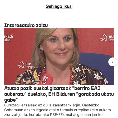
Gehiago ikusi
Interesatuko zaizu
Atutxa pozik euskal gizarteak "berriro EAJ
aukeratu" duelako, EH Bilduren "gorakada ukatu
gabe"
Buruzagi jeltzaleak ez du ia zalantzarik egin. Gasteizko
Gobernuan azken legealdiotako formula errepikatzeko aukera
ziurtzat jo du, horretarako PSE-EEk mahai gainean jarriko