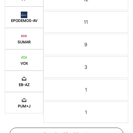
EPODEMOS-AV
11
SUMAR
9
VOX
3
EB-AZ
1
PUM+J
1