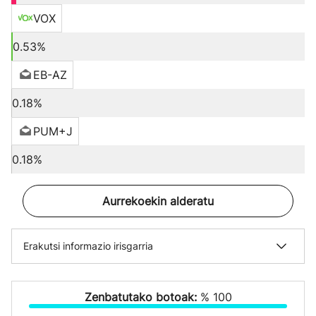
VOX
0.53%
EB-AZ
0.18%
PUM+J
0.18%
Aurrekoekin alderatu
Erakutsi informazio irisgarria
Zenbatutako botoak:
% 100