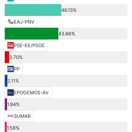
46.13%
EAJ-PNV
43.66%
PSE-EE/PSOE
3.70%
PP
2.11%
EPODEMOS-AV
1.94%
SUMAR
1.58%