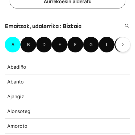
Aurrekoekin alderatu
Emaitzak, udalerrika : Bizkaia
A
B
D
E
F
G
I
J
Abadiño
Abanto
Ajangiz
Alonsotegi
Amoroto