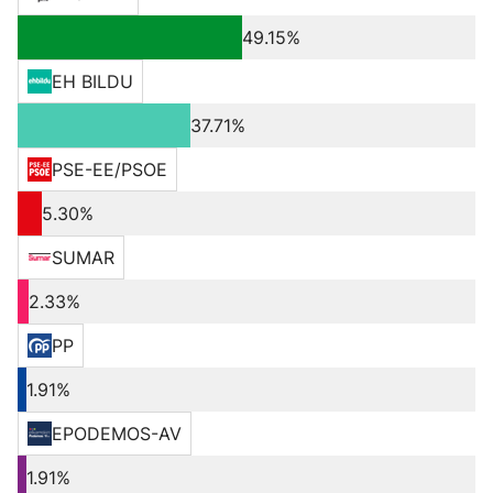
49.15%
EH BILDU
37.71%
PSE-EE/PSOE
5.30%
SUMAR
2.33%
PP
1.91%
EPODEMOS-AV
1.91%