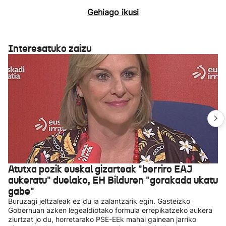
Gehiago ikusi
Interesatuko zaizu
Atutxa pozik euskal gizarteak "berriro EAJ
aukeratu" duelako, EH Bilduren "gorakada ukatu
gabe"
Buruzagi jeltzaleak ez du ia zalantzarik egin. Gasteizko
Gobernuan azken legealdiotako formula errepikatzeko aukera
ziurtzat jo du, horretarako PSE-EEk mahai gainean jarriko