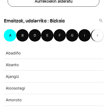
Aurrekoekin alderatu
Emaitzak, udalerrika : Bizkaia
A
B
D
E
F
G
I
J
Abadiño
Abanto
Ajangiz
Alonsotegi
Amoroto