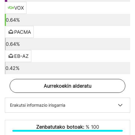
VOX
0.64%
PACMA
0.64%
EB-AZ
0.42%
Aurrekoekin alderatu
Erakutsi informazio irisgarria
Zenbatutako botoak:
% 100