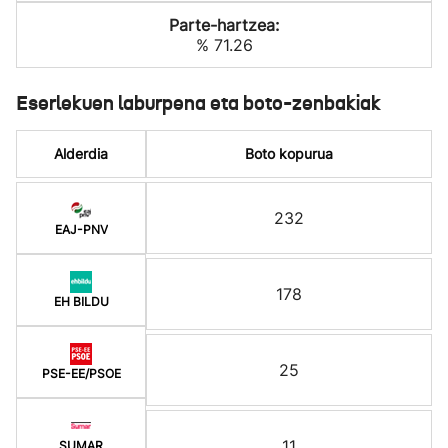
Parte-hartzea:
% 71.26
Eserlekuen laburpena eta boto-zenbakiak
Alderdia
Boto kopurua
232
EAJ-PNV
178
EH BILDU
25
PSE-EE/PSOE
11
SUMAR