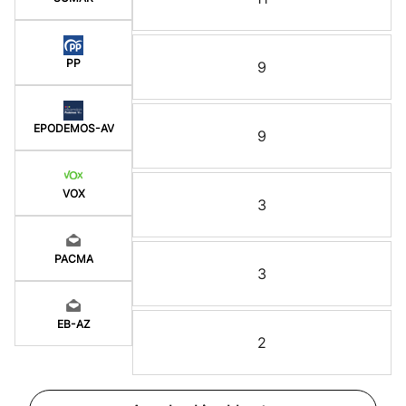
PP
9
EPODEMOS-AV
9
VOX
3
PACMA
3
EB-AZ
2