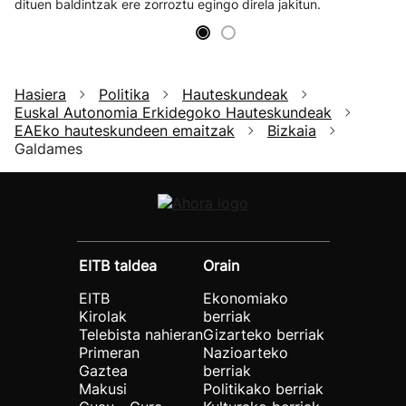
dituen baldintzak ere zorroztu egingo direla jakitun.
Hasiera
Politika
Hauteskundeak
Euskal Autonomia Erkidegoko Hauteskundeak
EAEko hauteskundeen emaitzak
Bizkaia
Galdames
EITB taldea
Orain
EITB
Ekonomiako
Kirolak
berriak
Telebista nahieran
Gizarteko berriak
Primeran
Nazioarteko
Gaztea
berriak
Makusi
Politikako berriak