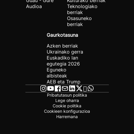
Guau - Gure
Kulturako berriak
Audioa
Teknologiako
berriak
Osasuneko
berriak
Gaurkotasuna
Azken berriak
Ukrainako gerra
Euskadiko lan
egutegia 2026
Eguneko
albisteak
AEB eta Trump
Pribatutasun politika
Lege oharra
Cookie politika
Cookieen konfigurazioa
Harremana