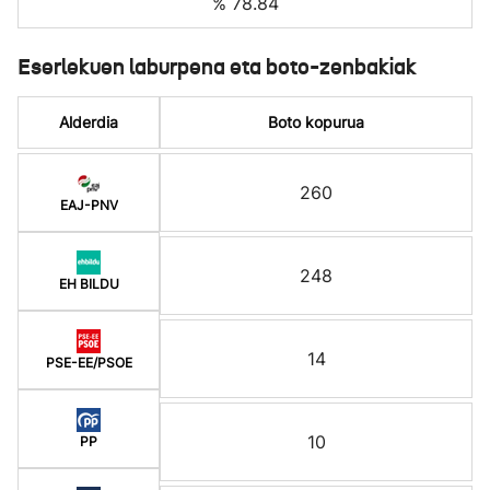
% 78.84
Eserlekuen laburpena eta boto-zenbakiak
Alderdia
Boto kopurua
260
EAJ-PNV
248
EH BILDU
14
PSE-EE/PSOE
10
PP