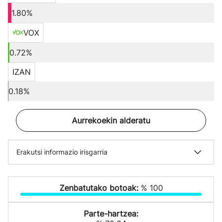
1.80%
VOX
0.72%
IZAN
0.18%
Aurrekoekin alderatu
Erakutsi informazio irisgarria
Zenbatutako botoak:
% 100
Parte-hartzea: