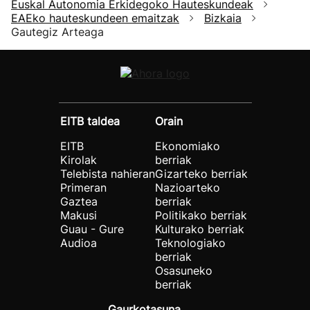
Euskal Autonomia Erkidegoko Hauteskundeak
EAEko hauteskundeen emaitzak
Bizkaia
Gautegiz Arteaga
EITB taldea
Orain
EITB
Ekonomiako
Kirolak
berriak
Telebista nahieran
Gizarteko berriak
Primeran
Nazioarteko
Gaztea
berriak
Makusi
Politikako berriak
Guau - Gure
Kulturako berriak
Audioa
Teknologiako
berriak
Osasuneko
berriak
Gaurkotasuna