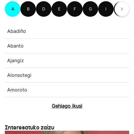
A
B
D
E
F
G
I
J
Abadiño
Abanto
Ajangiz
Alonsotegi
Amoroto
Gehiago ikusi
Interesatuko zaizu