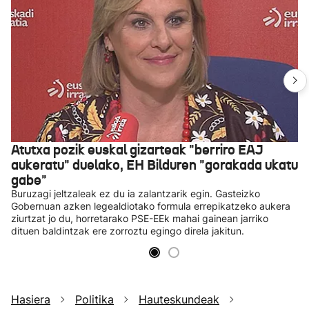
Atutxa pozik euskal gizarteak "berriro EAJ
aukeratu" duelako, EH Bilduren "gorakada ukatu
gabe"
Buruzagi jeltzaleak ez du ia zalantzarik egin. Gasteizko
Gobernuan azken legealdiotako formula errepikatzeko aukera
ziurtzat jo du, horretarako PSE-EEk mahai gainean jarriko
dituen baldintzak ere zorroztu egingo direla jakitun.
Hasiera
Politika
Hauteskundeak