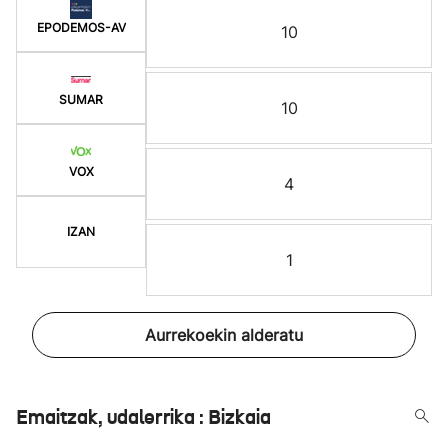
EPODEMOS-AV
10
SUMAR
10
VOX
4
IZAN
1
Aurrekoekin alderatu
Emaitzak, udalerrika : Bizkaia