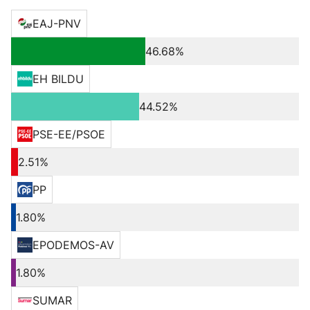
EAJ-PNV
46.68%
EH BILDU
44.52%
PSE-EE/PSOE
2.51%
PP
1.80%
EPODEMOS-AV
1.80%
SUMAR