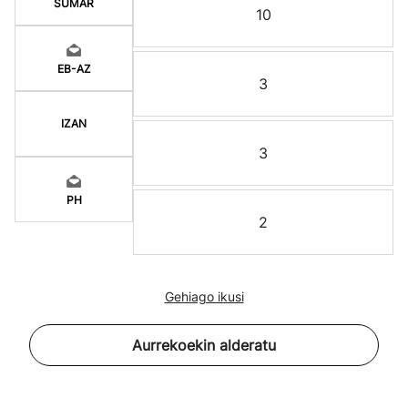
SUMAR
10
EB-AZ
3
IZAN
3
PH
2
Gehiago ikusi
Aurrekoekin alderatu