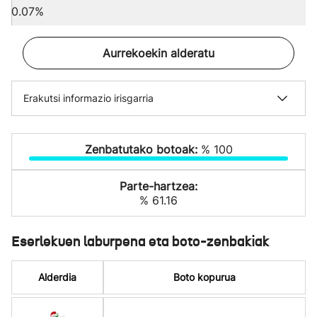
0.07%
Aurrekoekin alderatu
Erakutsi informazio irisgarria
Zenbatutako botoak:
% 100
Parte-hartzea:
% 61.16
Eserlekuen laburpena eta boto-zenbakiak
Alderdia
Boto kopurua