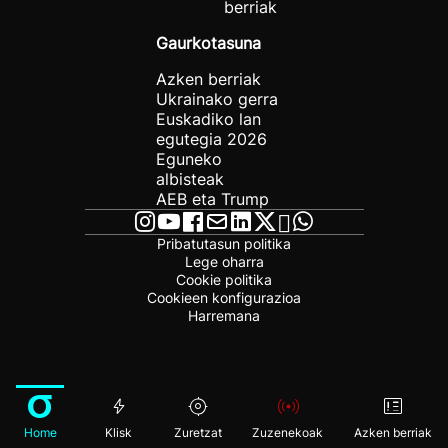
berriak
Gaurkotasuna
Azken berriak
Ukrainako gerra
Euskadiko lan
egutegia 2026
Eguneko
albisteak
AEB eta Trump
Pribatutasun politika
Lege oharra
Cookie politika
Cookieen konfigurazioa
Harremana
Home
Klisk
Zuretzat
Zuzenekoak
Azken berriak