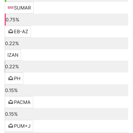
SUMAR
0.75%
EB-AZ
0.22%
IZAN
0.22%
PH
0.15%
PACMA
0.15%
PUM+J