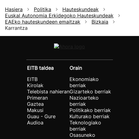
Hasiera
Politika
Hauteskundeak
Euskal Autonomia Erkidegoko Hauteskundeak
EAEko hauteskundeen emaitzak
Bizkaia
Karrantza
EITB taldea
Orain
EITB
Ekonomiako
Kirolak
berriak
Telebista nahieran
Gizarteko berriak
Primeran
Nazioarteko
Gaztea
berriak
Makusi
Politikako berriak
Guau - Gure
Kulturako berriak
Audioa
Teknologiako
berriak
Osasuneko