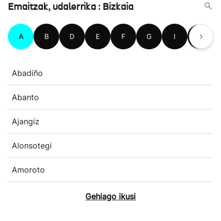
Emaitzak, udalerrika : Bizkaia
A
B
D
E
F
G
I
J
Abadiño
Abanto
Ajangiz
Alonsotegi
Amoroto
Gehiago ikusi