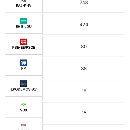
743
EAJ-PNV
424
EH BILDU
80
PSE-EE/PSOE
38
PP
EPODEMOS-AV
19
VOX
15