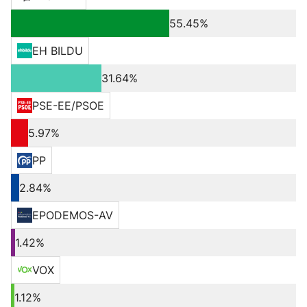
55.45%
EH BILDU
31.64%
PSE-EE/PSOE
5.97%
PP
2.84%
EPODEMOS-AV
1.42%
VOX
1.12%