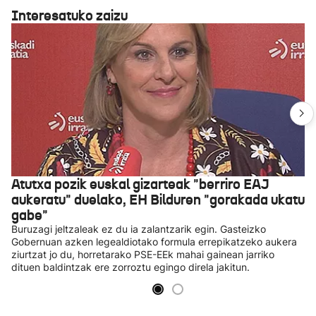
Interesatuko zaizu
Atutxa pozik euskal gizarteak "berriro EAJ
aukeratu" duelako, EH Bilduren "gorakada ukatu
gabe"
Buruzagi jeltzaleak ez du ia zalantzarik egin. Gasteizko
Gobernuan azken legealdiotako formula errepikatzeko aukera
ziurtzat jo du, horretarako PSE-EEk mahai gainean jarriko
dituen baldintzak ere zorroztu egingo direla jakitun.