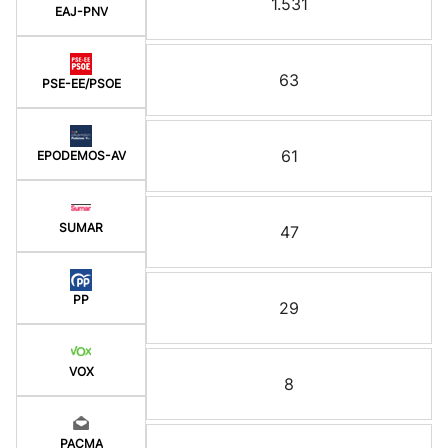
1.531
EAJ-PNV
63
PSE-EE/PSOE
61
EPODEMOS-AV
SUMAR
47
PP
29
VOX
8
PACMA