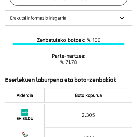
Erakutsi informazio irisgarria
Zenbatutako botoak:
% 100
Parte-hartzea:
% 71.78
Eserlekuen laburpena eta boto-zenbakiak
Alderdia
Boto kopurua
2.305
EH BILDU