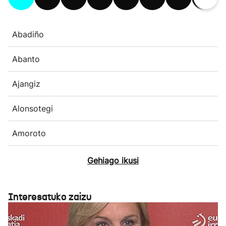
Abadiño
Abanto
Ajangiz
Alonsotegi
Amoroto
Gehiago ikusi
Interesatuko zaizu