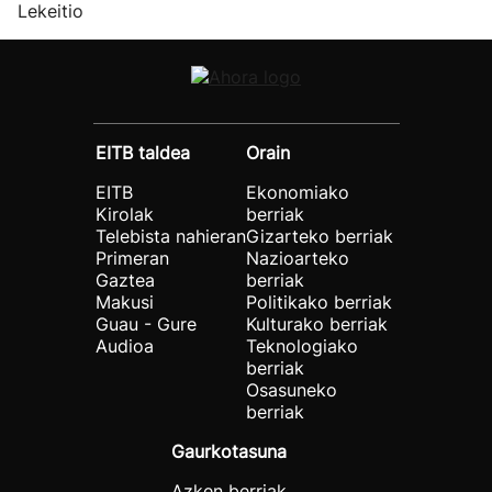
Lekeitio
EITB taldea
Orain
EITB
Ekonomiako
Kirolak
berriak
Telebista nahieran
Gizarteko berriak
Primeran
Nazioarteko
Gaztea
berriak
Makusi
Politikako berriak
Guau - Gure
Kulturako berriak
Audioa
Teknologiako
berriak
Osasuneko
berriak
Gaurkotasuna
Azken berriak