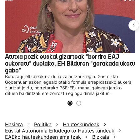
Atutxa pozik euskal gizarteak "berriro EAJ
aukeratu" duelako, EH Bilduren "gorakada ukatu
gabe"
Buruzagi jeltzaleak ez du ia zalantzarik egin. Gasteizko
Gobernuan azken legealdiotako formula errepikatzeko aukera
ziurtzat jo du, horretarako PSE-EEk mahai gainean jarriko
dituen baldintzak ere zorroztu egingo direla jakitun.
Hasiera
Politika
Hauteskundeak
Euskal Autonomia Erkidegoko Hauteskundeak
EAEko hauteskundeen emaitzak
Bizkaia