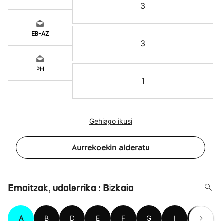
3
EB-AZ
3
PH
1
Gehiago ikusi
Aurrekoekin alderatu
Emaitzak, udalerrika : Bizkaia
A
B
D
E
F
G
I
J