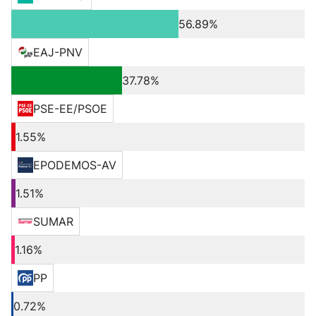
56.89%
EAJ-PNV
37.78%
PSE-EE/PSOE
1.55%
EPODEMOS-AV
1.51%
SUMAR
1.16%
PP
0.72%