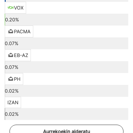
VOX
0.20%
PACMA
0.07%
EB-AZ
0.07%
PH
0.02%
IZAN
0.02%
Aurrekoekin alderatu