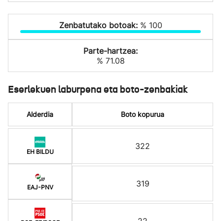
Zenbatutako botoak:
% 100
Parte-hartzea:
% 71.08
Eserlekuen laburpena eta boto-zenbakiak
Alderdia
Boto kopurua
322
EH BILDU
319
EAJ-PNV