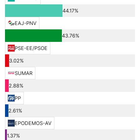
44.17%
EAJ-PNV
43.76%
PSE-EE/PSOE
3.02%
SUMAR
2.88%
PP
2.61%
EPODEMOS-AV
1.37%