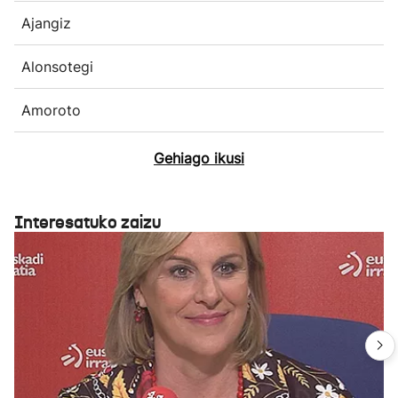
Ajangiz
Alonsotegi
Amoroto
Gehiago ikusi
Interesatuko zaizu