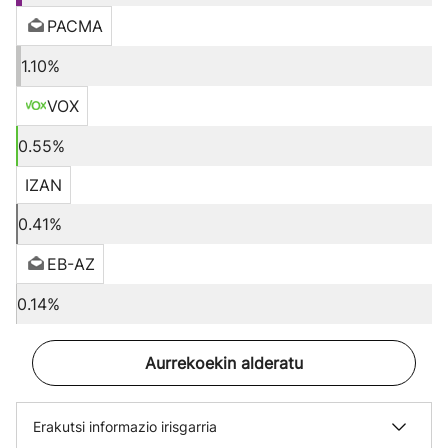
PACMA
1.10%
VOX
0.55%
IZAN
0.41%
EB-AZ
0.14%
Aurrekoekin alderatu
Erakutsi informazio irisgarria