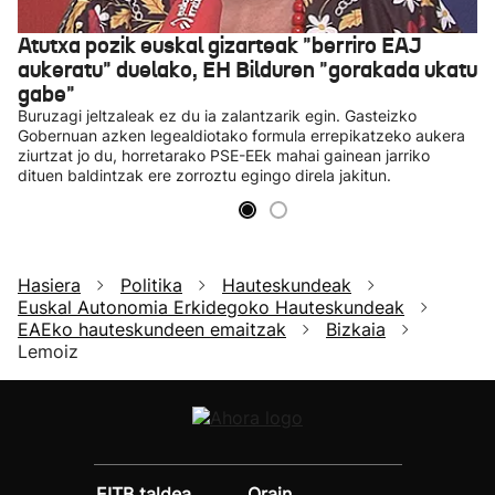
Atutxa pozik euskal gizarteak "berriro EAJ
aukeratu" duelako, EH Bilduren "gorakada ukatu
gabe"
Buruzagi jeltzaleak ez du ia zalantzarik egin. Gasteizko
Gobernuan azken legealdiotako formula errepikatzeko aukera
ziurtzat jo du, horretarako PSE-EEk mahai gainean jarriko
dituen baldintzak ere zorroztu egingo direla jakitun.
Hasiera
Politika
Hauteskundeak
Euskal Autonomia Erkidegoko Hauteskundeak
EAEko hauteskundeen emaitzak
Bizkaia
Lemoiz
EITB taldea
Orain