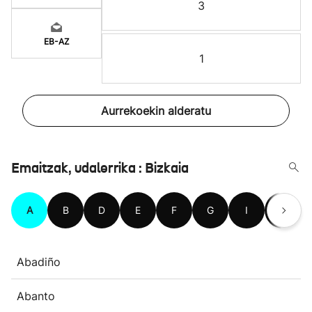
3
EB-AZ
1
Aurrekoekin alderatu
Emaitzak, udalerrika : Bizkaia
A
B
D
E
F
G
I
J
Abadiño
Abanto