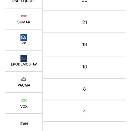
22
PSE-EE/PSOE
21
SUMAR
PP
19
EPODEMOS-AV
10
PACMA
8
VOX
4
IZAN