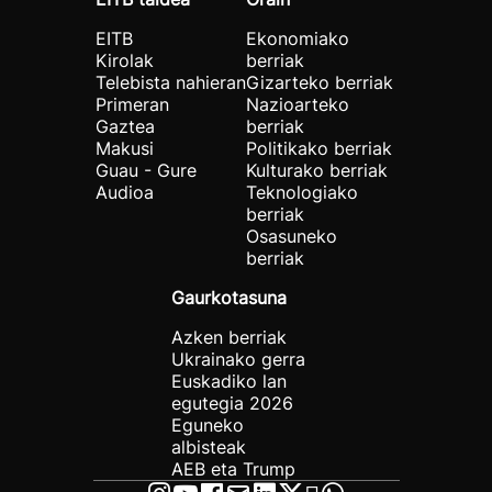
EITB
Ekonomiako
Kirolak
berriak
Telebista nahieran
Gizarteko berriak
Primeran
Nazioarteko
Gaztea
berriak
Makusi
Politikako berriak
Guau - Gure
Kulturako berriak
Audioa
Teknologiako
berriak
Osasuneko
berriak
Gaurkotasuna
Azken berriak
Ukrainako gerra
Euskadiko lan
egutegia 2026
Eguneko
albisteak
AEB eta Trump