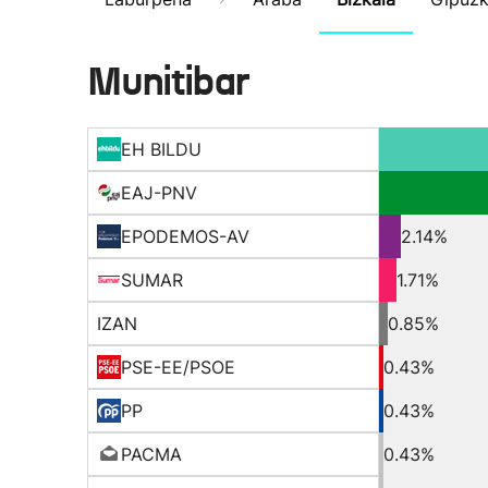
Munitibar
EH BILDU
EAJ-PNV
EPODEMOS-AV
2.14%
SUMAR
1.71%
IZAN
0.85%
PSE-EE/PSOE
0.43%
PP
0.43%
PACMA
0.43%