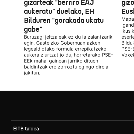
gizarteak "berriro EAJ
giz
aukeratu" duelako, EH
Eus
Bilduren "gorakada ukatu
Mapa 
igand
gabe"
ikusi
Buruzagi jeltzaleak ez du ia zalantzarik
eserl
egin. Gasteizko Gobernuan azken
Bildu
legealdiotako formula errepikatzeko
PSE-E
aukera ziurtzat jo du, horretarako PSE-
Voxek
EEk mahai gainean jarriko dituen
baldintzak ere zorroztu egingo direla
jakitun.
EITB taldea