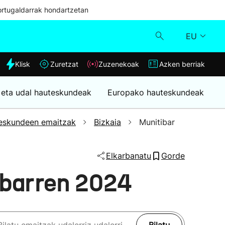
ortugaldarrak hondartzetan
EU
dia
Klisk
Zuretzat
Zuzenekoak
Azken berriak
Klisk
 eta udal hauteskundeak
Europako hauteskundeak
Zuzenekoak
eskundeen emaitzak
Bizkaia
Munitibar
Zuretzat
Elkarbanatu
Gorde
Azken berriak
ibarren 2024