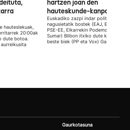
deituta,
hartzen joan den
zarra
hauteskunde-kanpaina
Euskadiko zazpi indar politiko
nagusietatik bostek (EAJ, EH Bildu,
te hauteslekuak,
PSE-EE, Elkarrekin Podemos eta
rritarrek 20:00ak
Sumar) Bilbon itxiko dute kanpaina, e
o dute botoa.
beste biek (PP eta Vox) Gasteizen.
aurreikusita
Gaurkotasuna