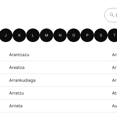
J
K
L
M
N
O
P
S
T
Arantzazu
Ar
Areatza
Ar
Arrankudiaga
Ar
Arratzu
At
Arrieta
Au