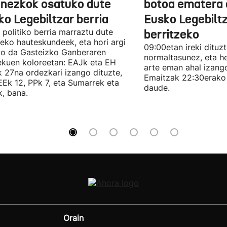
onezkok osatuko dute
botoa ematera 
ko Legebiltzar berria
Eusko Legebilt
politiko berria marraztu dute
berritzeko
eko hauteskundeek, eta hori argi
09:00etan ireki dituz
ko da Gasteizko Ganberaren
normaltasunez, eta he
ekuen koloreetan: EAJk eta EH
arte eman ahal izang
k 27na ordezkari izango dituzte,
Emaitzak 22:30erako 
Ek 12, PPk 7, eta Sumarrek eta
daude.
, bana.
Orain