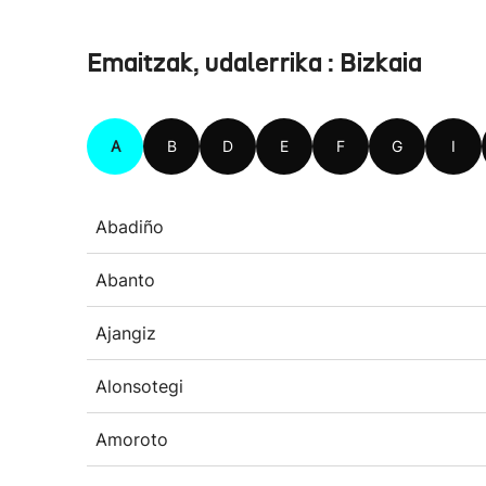
Emaitzak, udalerrika : Bizkaia
A
B
D
E
F
G
I
Abadiño
Abanto
Ajangiz
Alonsotegi
Amoroto