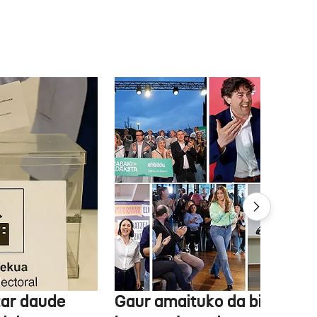
tar daude
Gaur amaituko da bizitasu