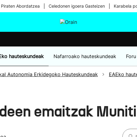
|
|
 Piraten Abordatzea
Celedonen igoera Gasteizen
Karabela p
tura
Ikusmiran
Egural
Osasuna
Teknologia
Eko hauteskundeak
Nafarroako hauteskundeak
Foru
kal Autonomia Erkidegoko Hauteskundeak
EAEko haut
deen emaitzak Munit
koa