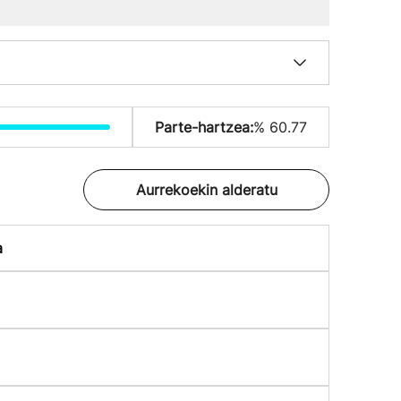
Parte-hartzea:
% 60.77
Aurrekoekin alderatu
a