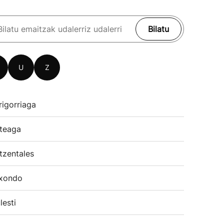
Bilatu
U
Z
rigorriaga
teaga
tzentales
xondo
lesti