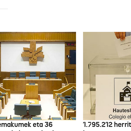
emakumek eta 36
1.795.212 herri