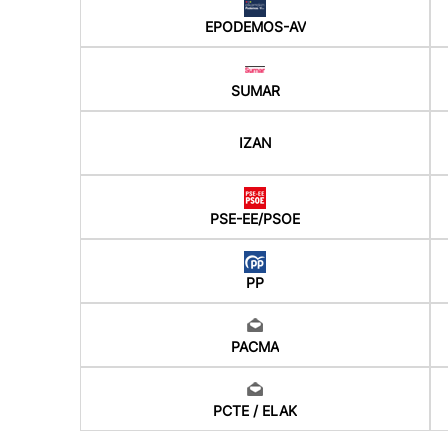
EPODEMOS-AV
SUMAR
IZAN
PSE-EE/PSOE
PP
PACMA
PCTE / ELAK