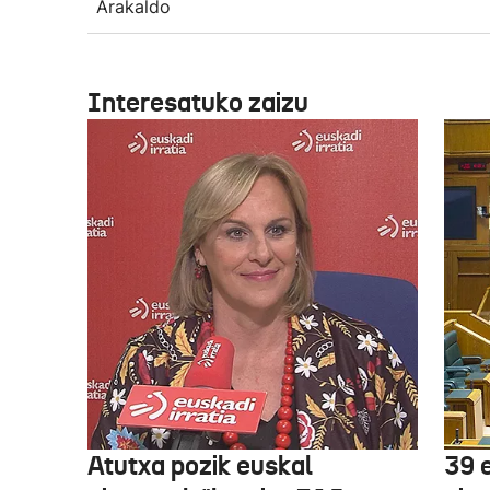
Arakaldo
Interesatuko zaizu
Atutxa pozik euskal
39 