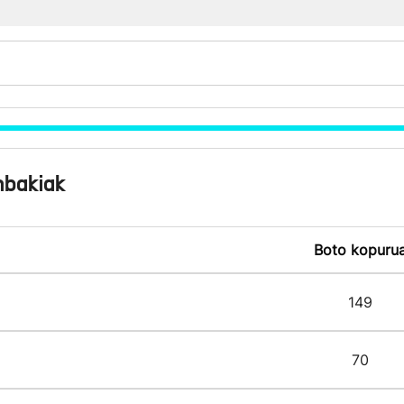
nbakiak
Boto kopuru
149
70