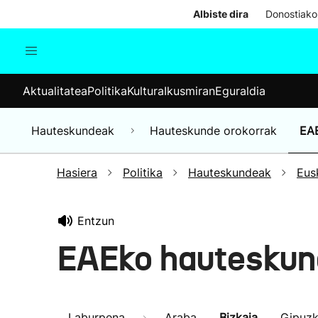
Albiste dira
Donostiako
Aktualitatea
Politika
Kul
Aktualitatea
Politika
Kultura
Ikusmiran
Eguraldia
Gizartea
Hauteskundeak
Ekonomia
Hauteskundeak
Hauteskunde orokorrak
EA
Munduko albisteak
Hasiera
Politika
Hauteskundeak
Eus
Entzun
EAEko hauteskun
Laburpena
Araba
Bizkaia
Gipuz