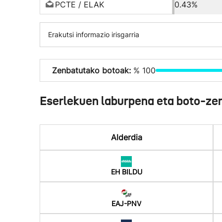
PCTE / ELAK
0.43%
Erakutsi informazio irisgarria
Zenbatutako botoak:
% 100
Eserlekuen laburpena eta boto-ze
Alderdia
EH BILDU
EAJ-PNV