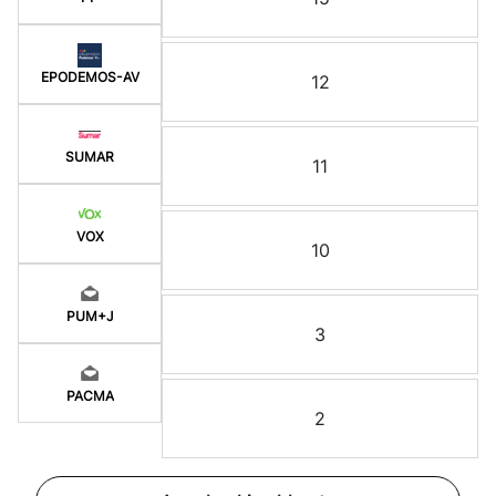
EPODEMOS-AV
12
SUMAR
11
VOX
10
PUM+J
3
PACMA
2