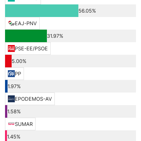
56.05%
EAJ-PNV
31.97%
PSE-EE/PSOE
5.00%
PP
1.97%
EPODEMOS-AV
1.58%
SUMAR
1.45%