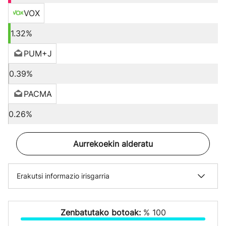
VOX
1.32%
PUM+J
0.39%
PACMA
0.26%
Aurrekoekin alderatu
Erakutsi informazio irisgarria
Zenbatutako botoak:
% 100