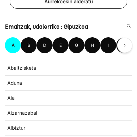
Aurrekoekin alderatu
Emaitzak, udalerrika : Gipuzkoa
A
B
D
E
G
H
I
L
Abaltzisketa
Aduna
Aia
Aizarnazabal
Albiztur