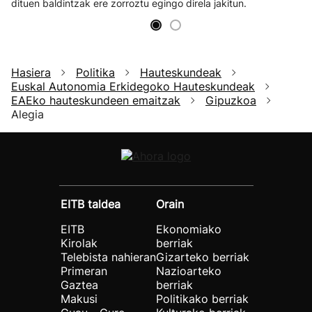
dituen baldintzak ere zorroztu egingo direla jakitun.
Hasiera
Politika
Hauteskundeak
Euskal Autonomia Erkidegoko Hauteskundeak
EAEko hauteskundeen emaitzak
Gipuzkoa
Alegia
EITB taldea
Orain
EITB
Ekonomiako
Kirolak
berriak
Telebista nahieran
Gizarteko berriak
Primeran
Nazioarteko
Gaztea
berriak
Makusi
Politikako berriak