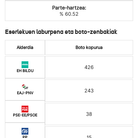
Parte-hartzea:
% 60.52
Eserlekuen laburpena eta boto-zenbakiak
Alderdia
Boto kopurua
426
EH BILDU
243
EAJ-PNV
38
PSE-EE/PSOE
15
PP