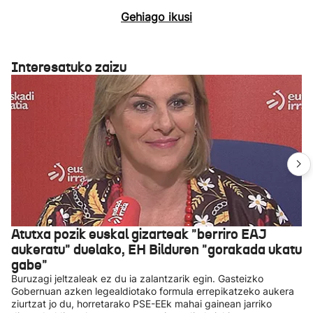
Gehiago ikusi
Interesatuko zaizu
Atutxa pozik euskal gizarteak "berriro EAJ
aukeratu" duelako, EH Bilduren "gorakada ukatu
gabe"
Buruzagi jeltzaleak ez du ia zalantzarik egin. Gasteizko
Gobernuan azken legealdiotako formula errepikatzeko aukera
ziurtzat jo du, horretarako PSE-EEk mahai gainean jarriko