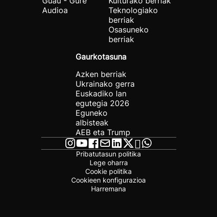
Guau - Gure
Kulturako berriak
Audioa
Teknologiako
berriak
Osasuneko
berriak
Gaurkotasuna
Azken berriak
Ukrainako gerra
Euskadiko lan
egutegia 2026
Eguneko
albisteak
AEB eta Trump
Pribatutasun politika
Lege oharra
Cookie politika
Cookieen konfigurazioa
Harremana