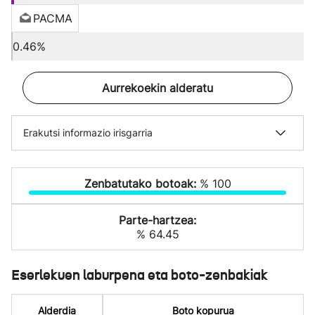
PACMA
0.46%
Aurrekoekin alderatu
Erakutsi informazio irisgarria
Zenbatutako botoak:
% 100
Parte-hartzea:
% 64.45
Eserlekuen laburpena eta boto-zenbakiak
Alderdia
Boto kopurua