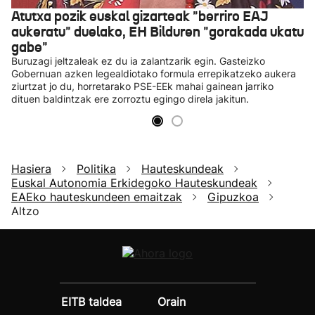
Atutxa pozik euskal gizarteak "berriro EAJ
aukeratu" duelako, EH Bilduren "gorakada ukatu
gabe"
Buruzagi jeltzaleak ez du ia zalantzarik egin. Gasteizko
Gobernuan azken legealdiotako formula errepikatzeko aukera
ziurtzat jo du, horretarako PSE-EEk mahai gainean jarriko
dituen baldintzak ere zorroztu egingo direla jakitun.
Hasiera
Politika
Hauteskundeak
Euskal Autonomia Erkidegoko Hauteskundeak
EAEko hauteskundeen emaitzak
Gipuzkoa
Altzo
EITB taldea
Orain