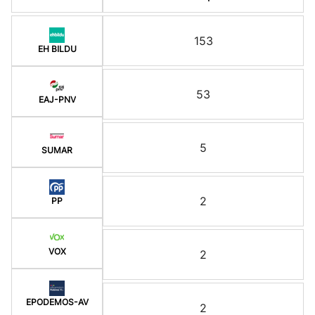
153
EH BILDU
53
EAJ-PNV
5
SUMAR
2
PP
VOX
2
EPODEMOS-AV
2