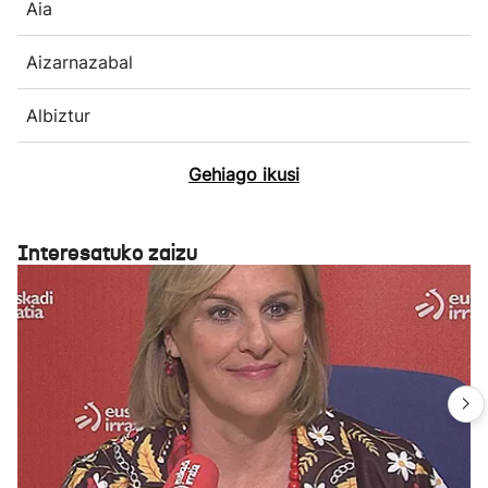
Aia
Aizarnazabal
Albiztur
Gehiago ikusi
Interesatuko zaizu