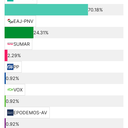
70.18%
EAJ-PNV
24.31%
SUMAR
2.29%
PP
0.92%
VOX
0.92%
EPODEMOS-AV
0.92%