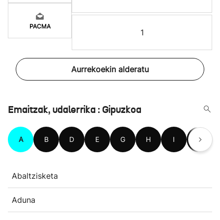
PACMA
1
Aurrekoekin alderatu
Emaitzak, udalerrika : Gipuzkoa
A
B
D
E
G
H
I
L
Abaltzisketa
Aduna