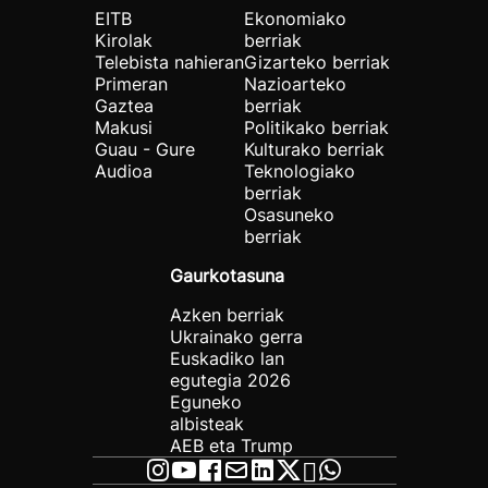
EITB
Ekonomiako
Kirolak
berriak
Telebista nahieran
Gizarteko berriak
Primeran
Nazioarteko
Gaztea
berriak
Makusi
Politikako berriak
Guau - Gure
Kulturako berriak
Audioa
Teknologiako
berriak
Osasuneko
berriak
Gaurkotasuna
Azken berriak
Ukrainako gerra
Euskadiko lan
egutegia 2026
Eguneko
albisteak
AEB eta Trump