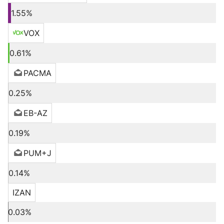
1.55%
VOX
0.61%
PACMA
0.25%
EB-AZ
0.19%
PUM+J
0.14%
IZAN
0.03%