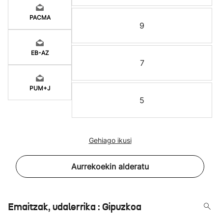
PACMA
9
EB-AZ
7
PUM+J
5
Gehiago ikusi
Aurrekoekin alderatu
Emaitzak, udalerrika : Gipuzkoa