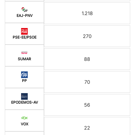
1.218
EAJ-PNV
270
PSE-EE/PSOE
88
SUMAR
PP
70
EPODEMOS-AV
56
VOX
22