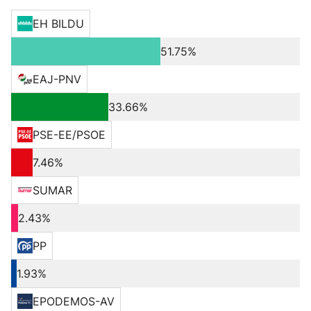
EH BILDU
51.75%
EAJ-PNV
33.66%
PSE-EE/PSOE
7.46%
SUMAR
2.43%
PP
1.93%
EPODEMOS-AV