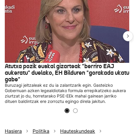
Atutxa pozik euskal gizarteak "berriro EAJ
aukeratu" duelako, EH Bilduren "gorakada ukatu
gabe"
Buruzagi jeltzaleak ez du ia zalantzarik egin. Gasteizko
Gobernuan azken legealdiotako formula errepikatzeko aukera
ziurtzat jo du, horretarako PSE-EEk mahai gainean jarriko
dituen baldintzak ere zorroztu egingo direla jakitun.
Hasiera
Politika
Hauteskundeak