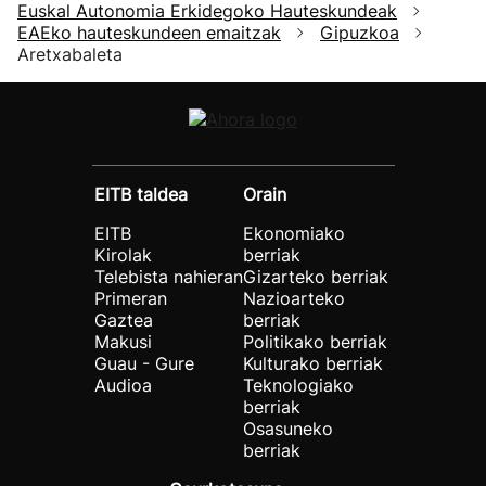
Euskal Autonomia Erkidegoko Hauteskundeak
EAEko hauteskundeen emaitzak
Gipuzkoa
Aretxabaleta
EITB taldea
Orain
EITB
Ekonomiako
Kirolak
berriak
Telebista nahieran
Gizarteko berriak
Primeran
Nazioarteko
Gaztea
berriak
Makusi
Politikako berriak
Guau - Gure
Kulturako berriak
Audioa
Teknologiako
berriak
Osasuneko
berriak