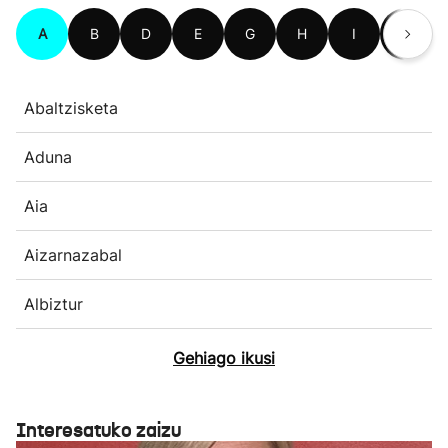
A
B
D
E
G
H
I
L
Abaltzisketa
Aduna
Aia
Aizarnazabal
Albiztur
Gehiago ikusi
Interesatuko zaizu