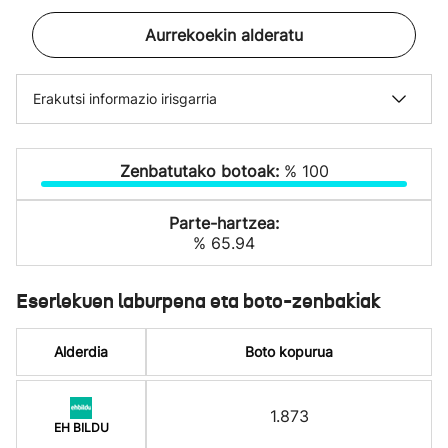
Aurrekoekin alderatu
Erakutsi informazio irisgarria
Zenbatutako botoak:
% 100
Parte-hartzea:
% 65.94
Eserlekuen laburpena eta boto-zenbakiak
Alderdia
Boto kopurua
1.873
EH BILDU