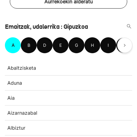
Aurrekoekin alderatu
Emaitzak, udalerrika : Gipuzkoa
A
B
D
E
G
H
I
L
Abaltzisketa
Aduna
Aia
Aizarnazabal
Albiztur