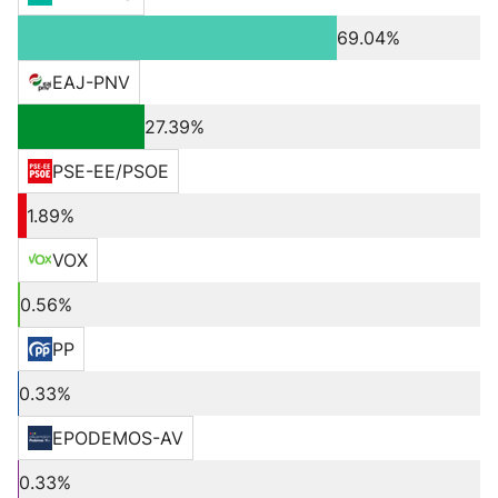
69.04%
EAJ-PNV
27.39%
PSE-EE/PSOE
1.89%
VOX
0.56%
PP
0.33%
EPODEMOS-AV
0.33%