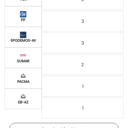
PP
3
EPODEMOS-AV
3
SUMAR
2
PACMA
1
EB-AZ
1