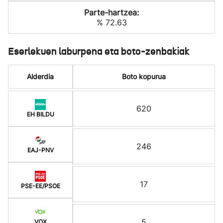
Parte-hartzea:
% 72.63
Eserlekuen laburpena eta boto-zenbakiak
Alderdia
Boto kopurua
620
EH BILDU
246
EAJ-PNV
17
PSE-EE/PSOE
5
VOX