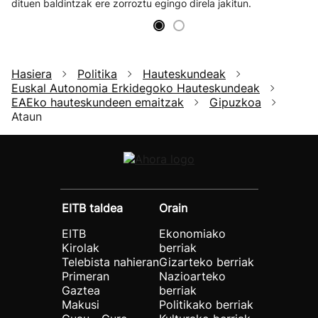
dituen baldintzak ere zorroztu egingo direla jakitun.
Hasiera
Politika
Hauteskundeak
Euskal Autonomia Erkidegoko Hauteskundeak
EAEko hauteskundeen emaitzak
Gipuzkoa
Ataun
EITB taldea
Orain
EITB
Ekonomiako
Kirolak
berriak
Telebista nahieran
Gizarteko berriak
Primeran
Nazioarteko
Gaztea
berriak
Makusi
Politikako berriak