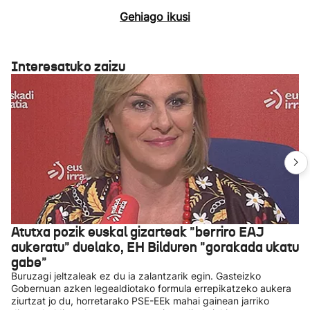
Gehiago ikusi
Interesatuko zaizu
Atutxa pozik euskal gizarteak "berriro EAJ
aukeratu" duelako, EH Bilduren "gorakada ukatu
gabe"
Buruzagi jeltzaleak ez du ia zalantzarik egin. Gasteizko
Gobernuan azken legealdiotako formula errepikatzeko aukera
ziurtzat jo du, horretarako PSE-EEk mahai gainean jarriko