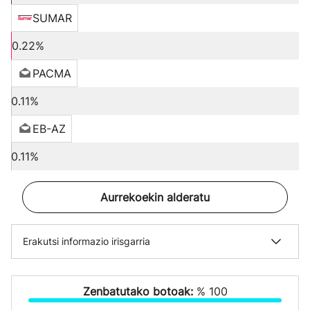
SUMAR
0.22%
PACMA
0.11%
EB-AZ
0.11%
Aurrekoekin alderatu
Erakutsi informazio irisgarria
Zenbatutako botoak:
% 100