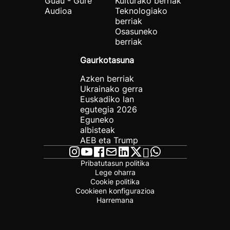
Guau - Gure
Kulturako berriak
Audioa
Teknologiako
berriak
Osasuneko
berriak
Gaurkotasuna
Azken berriak
Ukrainako gerra
Euskadiko lan
egutegia 2026
Eguneko
albisteak
AEB eta Trump
Pribatutasun politika
Lege oharra
Cookie politika
Cookieen konfigurazioa
Harremana