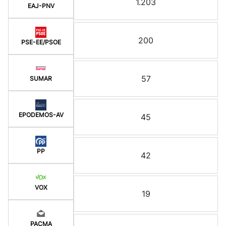
1.203
EAJ-PNV
200
PSE-EE/PSOE
57
SUMAR
EPODEMOS-AV
45
PP
42
VOX
19
PACMA