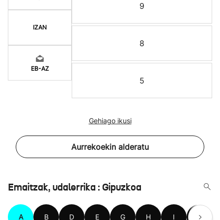
9
IZAN
8
EB-AZ
5
Gehiago ikusi
Aurrekoekin alderatu
Emaitzak, udalerrika : Gipuzkoa
A
B
D
E
G
H
I
L