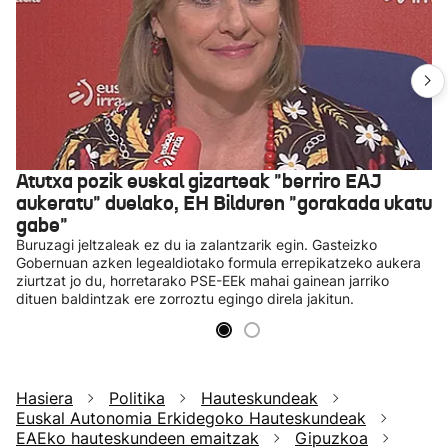
Atutxa pozik euskal gizarteak "berriro EAJ
aukeratu" duelako, EH Bilduren "gorakada ukatu
gabe"
Buruzagi jeltzaleak ez du ia zalantzarik egin. Gasteizko
Gobernuan azken legealdiotako formula errepikatzeko aukera
ziurtzat jo du, horretarako PSE-EEk mahai gainean jarriko
dituen baldintzak ere zorroztu egingo direla jakitun.
Hasiera
Politika
Hauteskundeak
Euskal Autonomia Erkidegoko Hauteskundeak
EAEko hauteskundeen emaitzak
Gipuzkoa