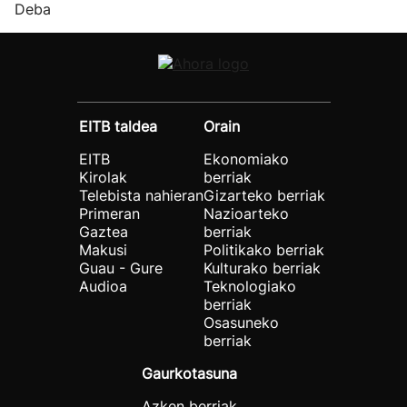
Deba
EITB taldea
Orain
EITB
Ekonomiako
Kirolak
berriak
Telebista nahieran
Gizarteko berriak
Primeran
Nazioarteko
Gaztea
berriak
Makusi
Politikako berriak
Guau - Gure
Kulturako berriak
Audioa
Teknologiako
berriak
Osasuneko
berriak
Gaurkotasuna
Azken berriak