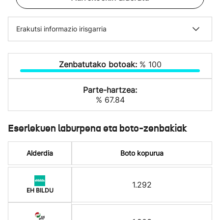
Erakutsi informazio irisgarria
Zenbatutako botoak:
% 100
Parte-hartzea:
% 67.84
Eserlekuen laburpena eta boto-zenbakiak
Alderdia
Boto kopurua
1.292
EH BILDU