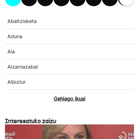
Abaltzisketa
Aduna
Aia
Aizarnazabal
Albiztur
Gehiago ikusi
Interesatuko zaizu