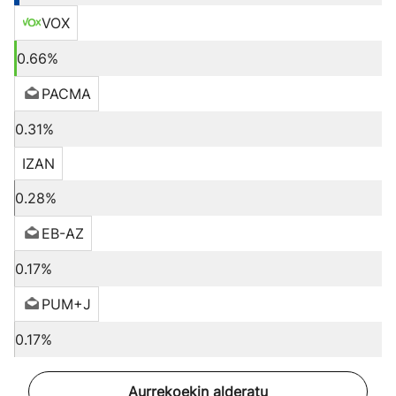
VOX
0.66%
PACMA
0.31%
IZAN
0.28%
EB-AZ
0.17%
PUM+J
0.17%
Aurrekoekin alderatu