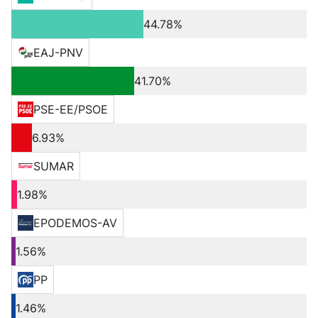
44.78%
EAJ-PNV
41.70%
PSE-EE/PSOE
6.93%
SUMAR
1.98%
EPODEMOS-AV
1.56%
PP
1.46%