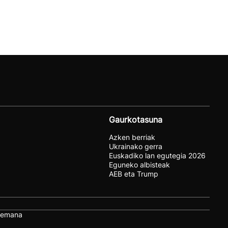
Gaurkotasuna
Azken berriak
Ukrainako gerra
Euskadiko lan egutegia 2026
Eguneko albisteak
AEB eta Trump
remana