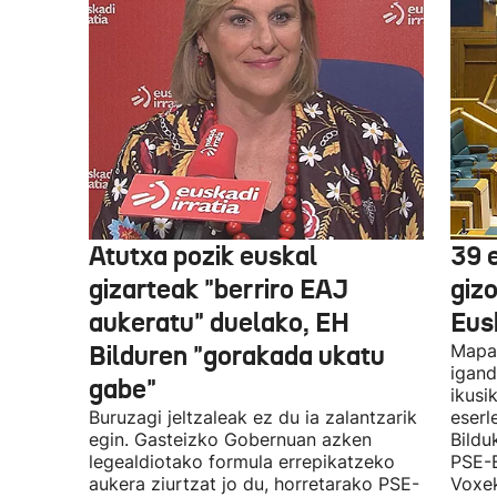
Atutxa pozik euskal
39 
gizarteak "berriro EAJ
giz
aukeratu" duelako, EH
Eus
Bilduren "gorakada ukatu
Mapa 
igand
gabe"
ikusi
Buruzagi jeltzaleak ez du ia zalantzarik
eserl
egin. Gasteizko Gobernuan azken
Bildu
legealdiotako formula errepikatzeko
PSE-E
aukera ziurtzat jo du, horretarako PSE-
Voxek