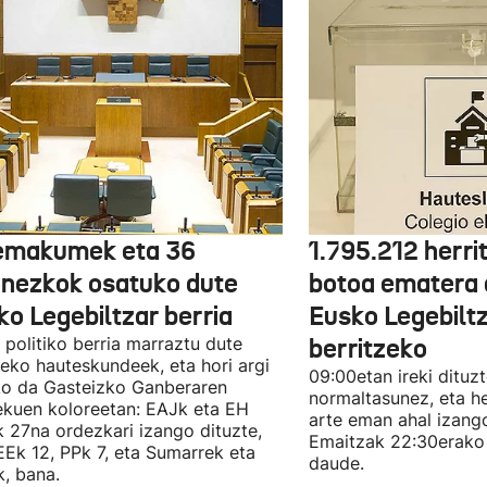
emakumek eta 36
1.795.212 herri
onezkok osatuko dute
botoa ematera 
ko Legebiltzar berria
Eusko Legebilt
politiko berria marraztu dute
berritzeko
eko hauteskundeek, eta hori argi
09:00etan ireki dituz
ko da Gasteizko Ganberaren
normaltasunez, eta he
ekuen koloreetan: EAJk eta EH
arte eman ahal izang
k 27na ordezkari izango dituzte,
Emaitzak 22:30erako 
Ek 12, PPk 7, eta Sumarrek eta
daude.
, bana.