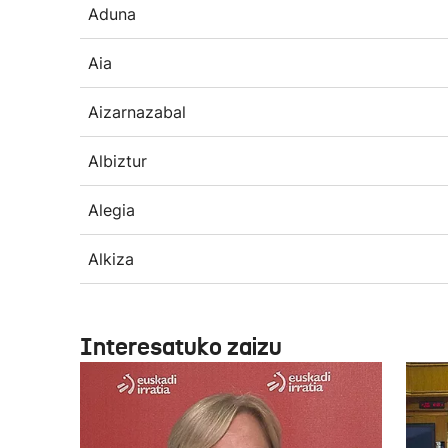
Aduna
Aia
Aizarnazabal
Albiztur
Alegia
Alkiza
Interesatuko zaizu