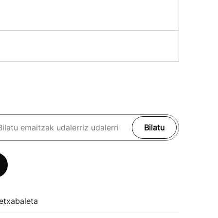
Bilatu
etxabaleta