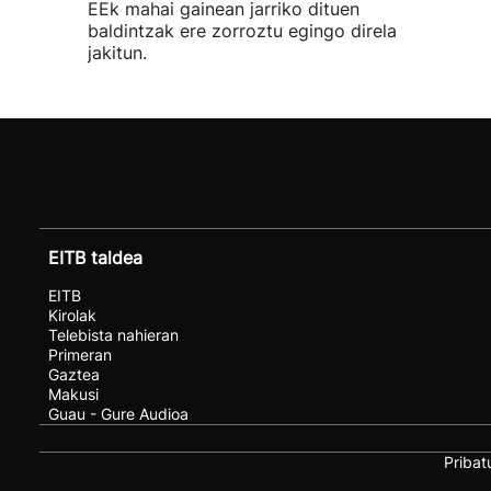
EEk mahai gainean jarriko dituen
baldintzak ere zorroztu egingo direla
jakitun.
EITB taldea
EITB
Kirolak
Telebista nahieran
Primeran
Gaztea
Makusi
Guau - Gure Audioa
Pribat