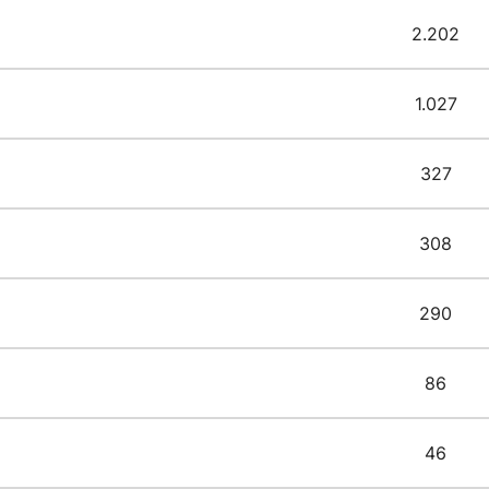
2.202
1.027
327
308
290
86
46