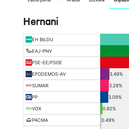
Hernani
EH BILDU
EAJ-PNV
PSE-EE/PSOE
EPODEMOS-AV
3.49%
SUMAR
3.28%
PP
3.09%
VOX
0.92%
PACMA
0.49%