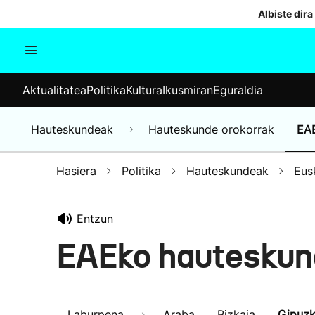
Albiste dira
Aktualitatea
Politika
Kul
Aktualitatea
Politika
Kultura
Ikusmiran
Eguraldia
Gizartea
Hauteskundeak
Ekonomia
Hauteskundeak
Hauteskunde orokorrak
EA
Munduko albisteak
Hasiera
Politika
Hauteskundeak
Eus
Entzun
EAEko hauteskun
Laburpena
Araba
Bizkaia
Gipuz