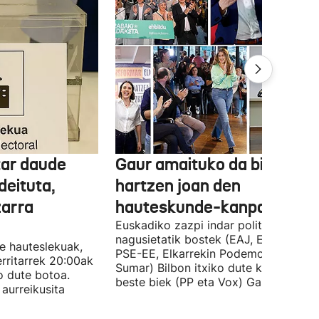
tar daude
Gaur amaituko da bizitasu
deituta,
hartzen joan den
zarra
hauteskunde-kanpaina
Euskadiko zazpi indar politiko
nagusietatik bostek (EAJ, EH Bildu,
te hauteslekuak,
PSE-EE, Elkarrekin Podemos eta
rritarrek 20:00ak
Sumar) Bilbon itxiko dute kanpaina, e
o dute botoa.
beste biek (PP eta Vox) Gasteizen.
aurreikusita