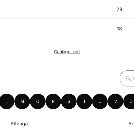
28
18
Gehiago ikusi
L
M
O
P
S
T
U
V
Z
Altzaga
Ar