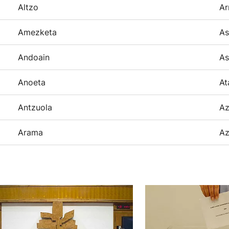
Altzo
Ar
Amezketa
As
Andoain
As
Anoeta
At
Antzuola
Az
Arama
Az