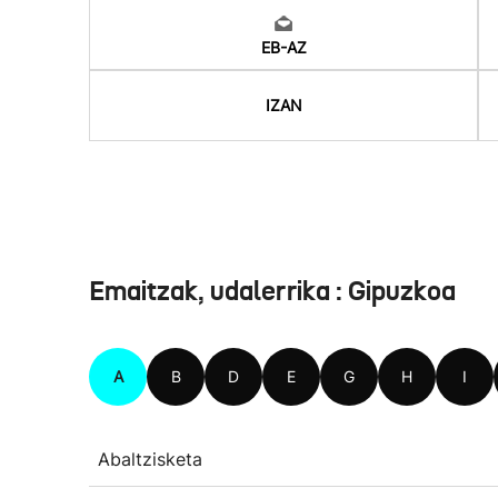
EB-AZ
IZAN
Emaitzak, udalerrika : Gipuzkoa
A
B
D
E
G
H
I
Abaltzisketa