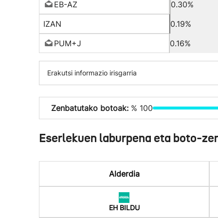
EB-AZ
0.30%
IZAN
0.19%
PUM+J
0.16%
Erakutsi informazio irisgarria
Zenbatutako botoak:
% 100
Eserlekuen laburpena eta boto-ze
Alderdia
EH BILDU