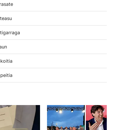
rasate
teasu
tigarraga
aun
koitia
peitia