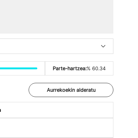
Parte-hartzea:
% 60.34
Aurrekoekin alderatu
a