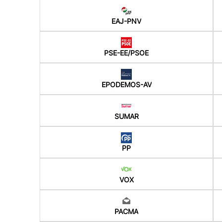
EAJ-PNV
PSE-EE/PSOE
EPODEMOS-AV
SUMAR
PP
VOX
PACMA