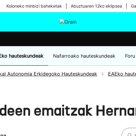
|
|
Koloneko minbizi baheketak
Abuztuaren 12ko eklipsea
Ga
tura
Ikusmiran
Egural
Osasuna
Teknologia
Eko hauteskundeak
Nafarroako hauteskundeak
Foru
kal Autonomia Erkidegoko Hauteskundeak
EAEko haut
deen emaitzak Herna
koa