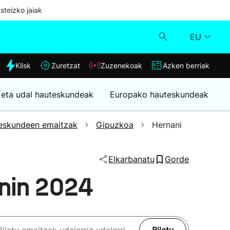
steizko jaiak
EU
dia
Klisk
Zuretzat
Zuzenekoak
Azken berriak
Klisk
 eta udal hauteskundeak
Europako hauteskundeak
Zuzenekoak
eskundeen emaitzak
Gipuzkoa
Hernani
Zuretzat
Elkarbanatu
Gorde
Azken berriak
nin 2024