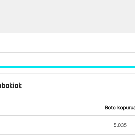
nbakiak
Boto kopuru
5.035