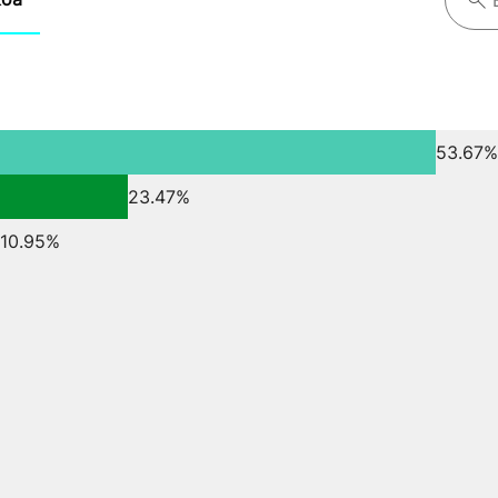
53.67%
23.47%
10.95%