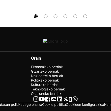
Orain
Ekonomiako berriak
Gizarteko berriak
Nazioarteko berriak
Politikako berriak
Kulturako berriak
Teknologiako berriak
Osasuneko berriak
utasun politika
Lege oharra
Cookie politika
Cookieen konfigurazioa
Har