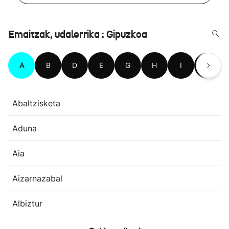
Emaitzak, udalerrika : Gipuzkoa
A
B
D
E
G
H
I
L
Abaltzisketa
Aduna
Aia
Aizarnazabal
Albiztur