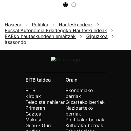
Hasiera
Politika
Hauteskundeak
Euskal Autonomia Erkidegoko Hauteskundeak
EAEko hauteskundeen emaitzak
Gipuzkoa
Itsasondo
EITB taldea
Orain
EITB
Ekonomiako
Kirolak
berriak
Telebista nahieran
Gizarteko berriak
Primeran
Nazioarteko
Gaztea
berriak
Makusi
Politikako berriak
Guau - Gure
Kulturako berriak