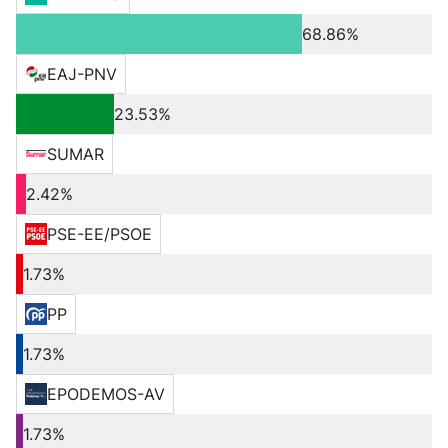
68.86%
EAJ-PNV
23.53%
SUMAR
2.42%
PSE-EE/PSOE
1.73%
PP
1.73%
EPODEMOS-AV
1.73%