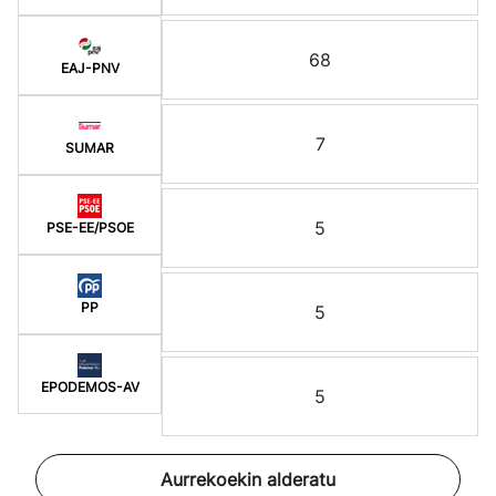
68
EAJ-PNV
7
SUMAR
5
PSE-EE/PSOE
PP
5
EPODEMOS-AV
5
Aurrekoekin alderatu