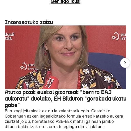
Gehiago ikusi
Interesatuko zaizu
Atutxa pozik euskal gizarteak "berriro EAJ
aukeratu" duelako, EH Bilduren "gorakada ukatu
gabe"
Buruzagi jeltzaleak ez du ia zalantzarik egin. Gasteizko
Gobernuan azken legealdiotako formula errepikatzeko aukera
ziurtzat jo du, horretarako PSE-EEk mahai gainean jarriko
dituen baldintzak ere zorroztu egingo direla jakitun.