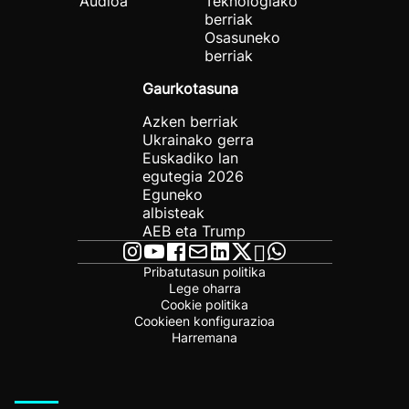
Audioa
Teknologiako
berriak
Osasuneko
berriak
Gaurkotasuna
Azken berriak
Ukrainako gerra
Euskadiko lan
egutegia 2026
Eguneko
albisteak
AEB eta Trump
Pribatutasun politika
Lege oharra
Cookie politika
Cookieen konfigurazioa
Harremana