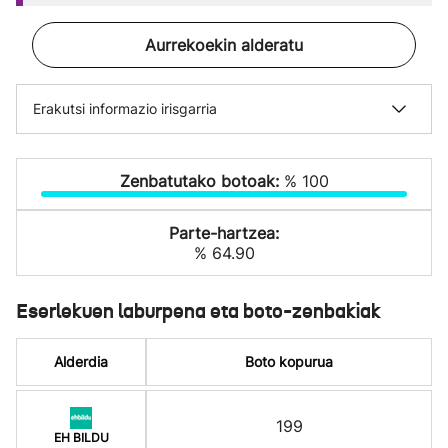
Aurrekoekin alderatu
Erakutsi informazio irisgarria
Zenbatutako botoak:
% 100
Parte-hartzea:
% 64.90
Eserlekuen laburpena eta boto-zenbakiak
Alderdia
Boto kopurua
199
EH BILDU