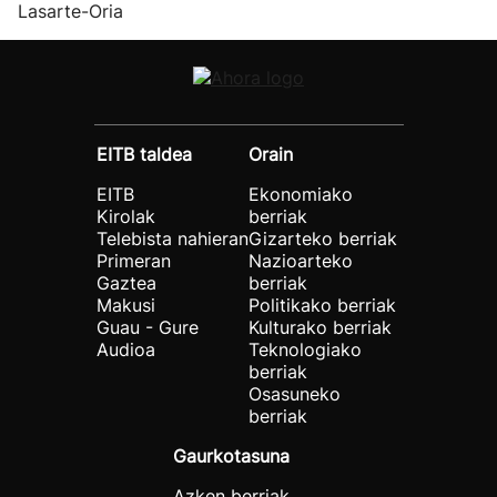
Lasarte-Oria
EITB taldea
Orain
EITB
Ekonomiako
Kirolak
berriak
Telebista nahieran
Gizarteko berriak
Primeran
Nazioarteko
Gaztea
berriak
Makusi
Politikako berriak
Guau - Gure
Kulturako berriak
Audioa
Teknologiako
berriak
Osasuneko
berriak
Gaurkotasuna
Azken berriak