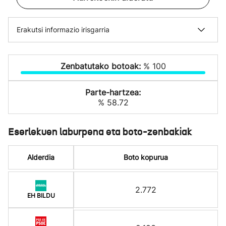
Erakutsi informazio irisgarria
Zenbatutako botoak:
% 100
Parte-hartzea:
% 58.72
Eserlekuen laburpena eta boto-zenbakiak
Alderdia
Boto kopurua
2.772
EH BILDU