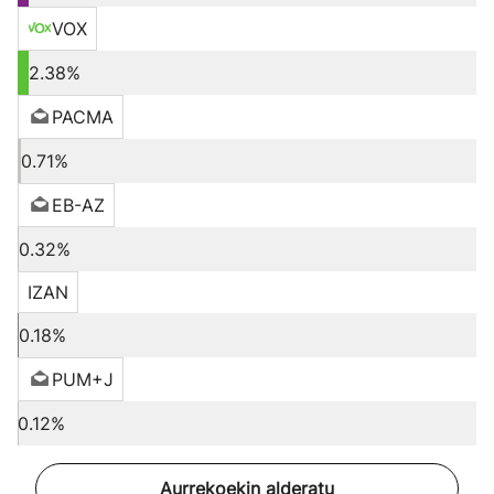
VOX
2.38%
PACMA
0.71%
EB-AZ
0.32%
IZAN
0.18%
PUM+J
0.12%
Aurrekoekin alderatu