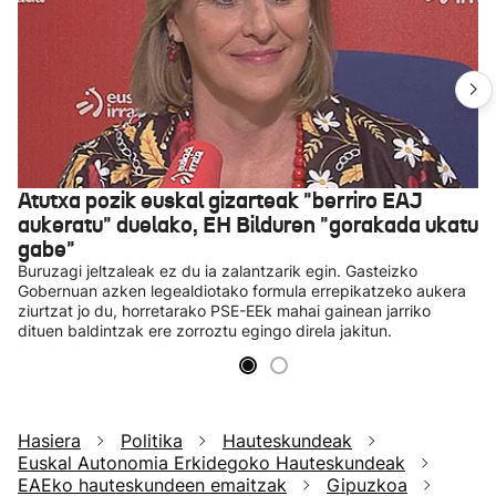
Atutxa pozik euskal gizarteak "berriro EAJ
aukeratu" duelako, EH Bilduren "gorakada ukatu
gabe"
Buruzagi jeltzaleak ez du ia zalantzarik egin. Gasteizko
Gobernuan azken legealdiotako formula errepikatzeko aukera
ziurtzat jo du, horretarako PSE-EEk mahai gainean jarriko
dituen baldintzak ere zorroztu egingo direla jakitun.
Hasiera
Politika
Hauteskundeak
Euskal Autonomia Erkidegoko Hauteskundeak
EAEko hauteskundeen emaitzak
Gipuzkoa