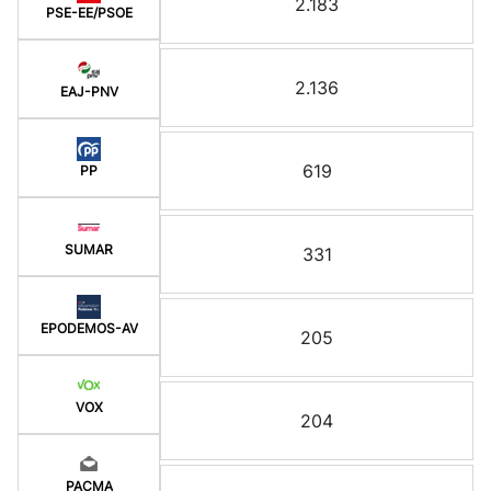
2.183
PSE-EE/PSOE
2.136
EAJ-PNV
619
PP
SUMAR
331
EPODEMOS-AV
205
VOX
204
PACMA