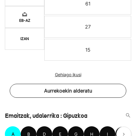
61
EB-AZ
27
IZAN
15
Gehiago ikusi
Aurrekoekin alderatu
Emaitzak, udalerrika : Gipuzkoa
A
B
D
E
G
H
I
L