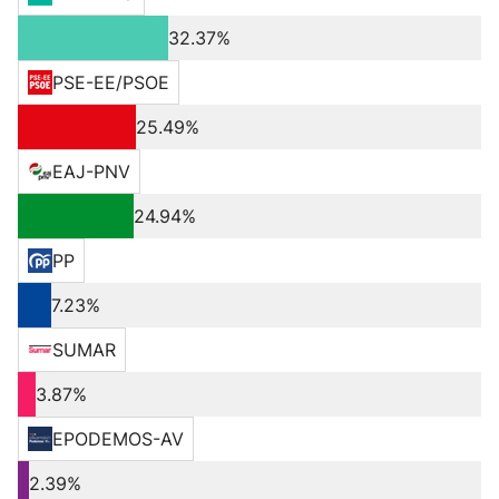
32.37%
PSE-EE/PSOE
25.49%
EAJ-PNV
24.94%
PP
7.23%
SUMAR
3.87%
EPODEMOS-AV
2.39%