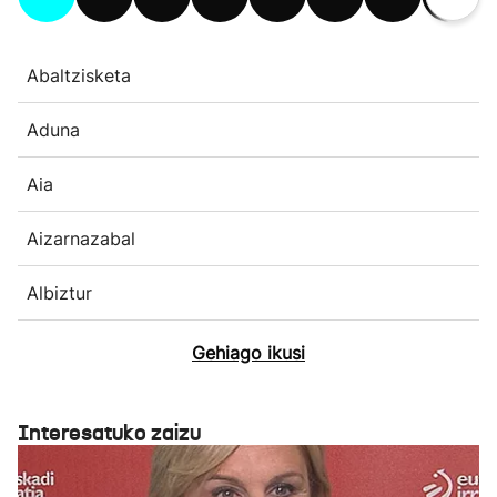
Abaltzisketa
Aduna
Aia
Aizarnazabal
Albiztur
Gehiago ikusi
Interesatuko zaizu