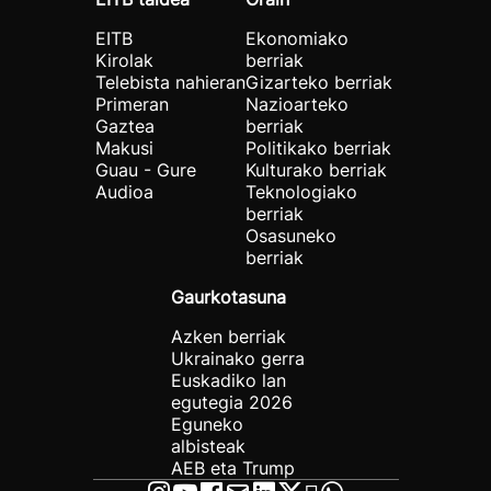
EITB
Ekonomiako
Kirolak
berriak
Telebista nahieran
Gizarteko berriak
Primeran
Nazioarteko
Gaztea
berriak
Makusi
Politikako berriak
Guau - Gure
Kulturako berriak
Audioa
Teknologiako
berriak
Osasuneko
berriak
Gaurkotasuna
Azken berriak
Ukrainako gerra
Euskadiko lan
egutegia 2026
Eguneko
albisteak
AEB eta Trump