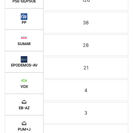
126
PSE-EE/PSOE
38
PP
SUMAR
28
EPODEMOS-AV
21
VOX
4
EB-AZ
3
PUM+J