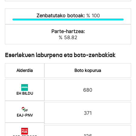
Zenbatutako botoak:
% 100
Parte-hartzea:
% 58.82
Eserlekuen laburpena eta boto-zenbakiak
Alderdia
Boto kopurua
680
EH BILDU
371
EAJ-PNV