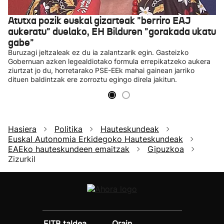
Atutxa pozik euskal gizarteak "berriro EAJ
aukeratu" duelako, EH Bilduren "gorakada ukatu
gabe"
Buruzagi jeltzaleak ez du ia zalantzarik egin. Gasteizko
Gobernuan azken legealdiotako formula errepikatzeko aukera
ziurtzat jo du, horretarako PSE-EEk mahai gainean jarriko
dituen baldintzak ere zorroztu egingo direla jakitun.
Hasiera
Politika
Hauteskundeak
Euskal Autonomia Erkidegoko Hauteskundeak
EAEko hauteskundeen emaitzak
Gipuzkoa
Zizurkil
EITB taldea
Orain