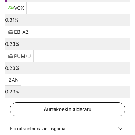
VOX
0.31%
EB-AZ
0.23%
PUM+J
0.23%
IZAN
0.23%
Aurrekoekin alderatu
Erakutsi informazio irisgarria