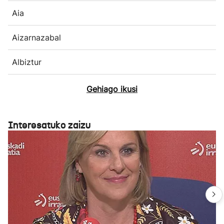
Aia
Aizarnazabal
Albiztur
Gehiago ikusi
Interesatuko zaizu