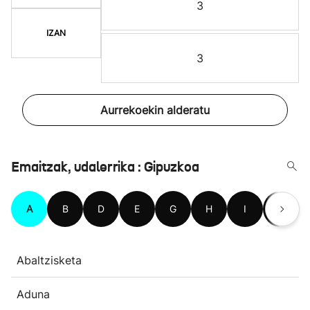
3
IZAN
3
Aurrekoekin alderatu
Emaitzak, udalerrika : Gipuzkoa
A
B
D
E
G
H
I
L
Abaltzisketa
Aduna