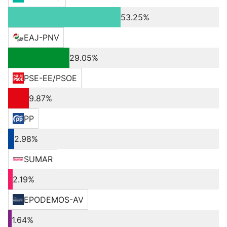
53.25%
EAJ-PNV
29.05%
PSE-EE/PSOE
9.87%
PP
2.98%
SUMAR
2.19%
EPODEMOS-AV
1.64%