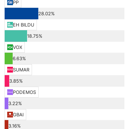
PP
28.02%
EH BILDU
18.75%
VOX
6.63%
SUMAR
3.85%
PODEMOS
3.22%
GBAI
3.16%