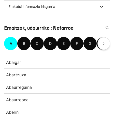
Erakutsi informazio irisgarria
Emaitzak, udalerrika : Nafarroa
A
B
C
D
E
F
G
H
Abaigar
Abartzuza
Abaurregaina
Abaurrepea
Aberin