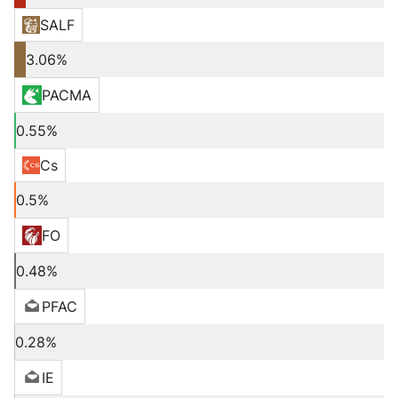
SALF
3.06%
PACMA
0.55%
Cs
0.5%
FO
0.48%
PFAC
0.28%
IE