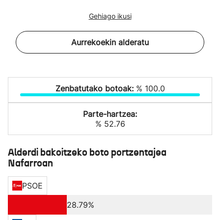
Gehiago ikusi
Aurrekoekin alderatu
Zenbatutako botoak:
% 100.0
Parte-hartzea:
% 52.76
Alderdi bakoitzeko boto portzentajea
Nafarroan
PSOE
28.79%