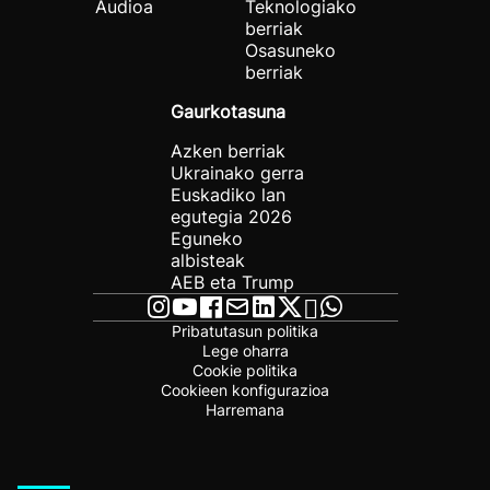
Audioa
Teknologiako
berriak
Osasuneko
berriak
Gaurkotasuna
Azken berriak
Ukrainako gerra
Euskadiko lan
egutegia 2026
Eguneko
albisteak
AEB eta Trump
Pribatutasun politika
Lege oharra
Cookie politika
Cookieen konfigurazioa
Harremana