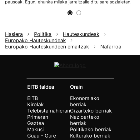
pausoak. Egun, ehunka milaka jarraitzaile ditu sare sozialetan.
Hasiera
Politika
Hauteskundeak
Europako Hauteskundeak
Europako Hauteskundeen emaitzak
Nafarroa
EITB taldea
Orain
EITB
Ekonomiako
Kirolak
berriak
Telebista nahieran
Gizarteko berriak
Primeran
Nazioarteko
Gaztea
berriak
Makusi
Politikako berriak
Guau - Gure
Kulturako berriak