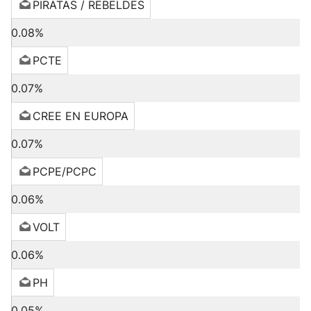
PIRATAS / REBELDES
0.08%
PCTE
0.07%
CREE EN EUROPA
0.07%
PCPE/PCPC
0.06%
VOLT
0.06%
PH
0.05%