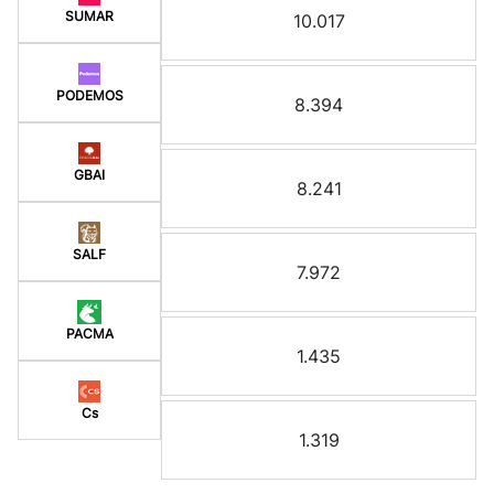
SUMAR
10.017
PODEMOS
8.394
GBAI
8.241
SALF
7.972
PACMA
1.435
Cs
1.319