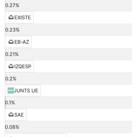
0.27%
EXISTE
0.23%
EB-AZ
0.21%
IZQESP
0.2%
JUNTS UE
0.1%
SAE
0.08%