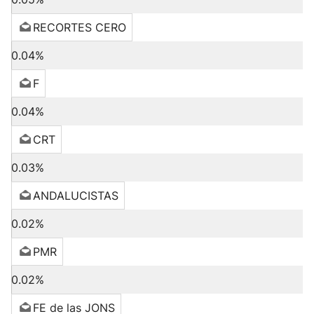
RECORTES CERO
0.04%
F
0.04%
CRT
0.03%
ANDALUCISTAS
0.02%
PMR
0.02%
FE de las JONS