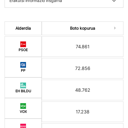
Erakutsi informazio irisgarria
Alderdia
Boto kopurua
74.861
PSOE
72.856
PP
48.762
EH BILDU
17.238
VOX