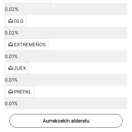
0.02%
GLG
0.02%
EXTREMEÑOS
0.01%
JUEX
0.01%
PREPAL
0.01%
Aurrekoekin alderatu