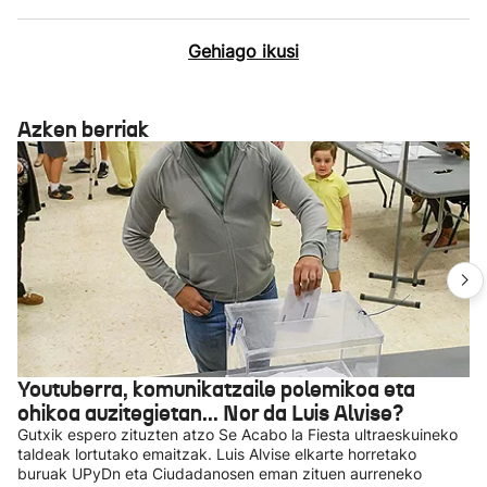
Gehiago ikusi
Azken berriak
Youtuberra, komunikatzaile polemikoa eta
ohikoa auzitegietan... Nor da Luis Alvise?
Gutxik espero zituzten atzo Se Acabo la Fiesta ultraeskuineko
taldeak lortutako emaitzak. Luis Alvise elkarte horretako
buruak UPyDn eta Ciudadanosen eman zituen aurreneko