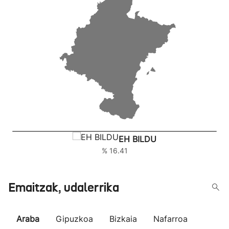
EH BILDU
% 16.41
Emaitzak, udalerrika
Araba
Gipuzkoa
Bizkaia
Nafarroa