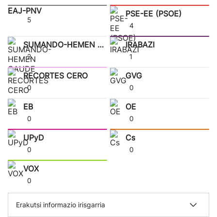
EAJ-PNV
PSE-EE (PSOE)
5
4
SUMANDO-HEMEN GAUDE
IRABAZI
2
1
RECORTES CERO
GVG
0
0
EB
OE
0
0
UPyD
Cs
0
0
VOX
0
Erakutsi informazio irisgarria