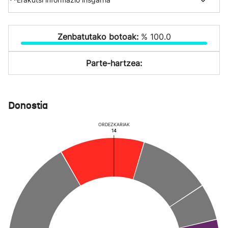
Zenbatutako botoak:
% 100.0
Parte-hartzea:
Donostia
ORDEZKARIAK
14