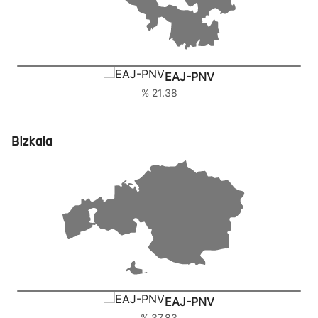
EAJ-PNV
% 21.38
Bizkaia
EAJ-PNV
% 37.83