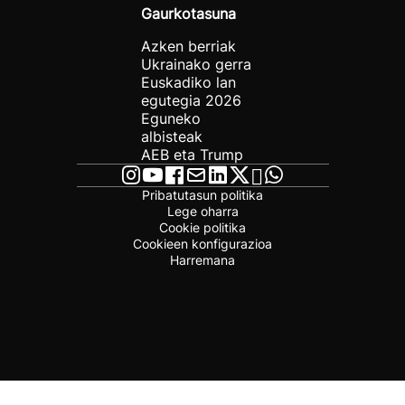
Gaurkotasuna
Azken berriak
Ukrainako gerra
Euskadiko lan
egutegia 2026
Eguneko
albisteak
AEB eta Trump
Pribatutasun politika
Lege oharra
Cookie politika
Cookieen konfigurazioa
Harremana