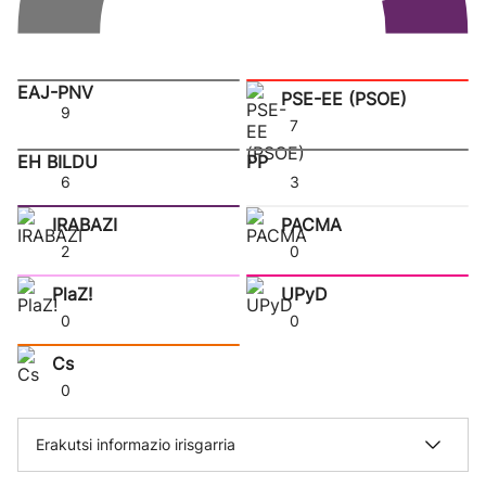
EAJ-PNV
PSE-EE (PSOE)
9
7
EH BILDU
PP
6
3
IRABAZI
PACMA
2
0
PlaZ!
UPyD
0
0
Cs
0
Erakutsi informazio irisgarria