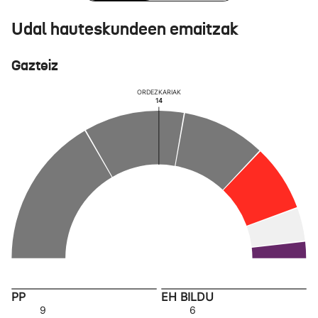
Udal hauteskundeen emaitzak
Gazteiz
ORDEZKARIAK
14
PP
EH BILDU
9
6