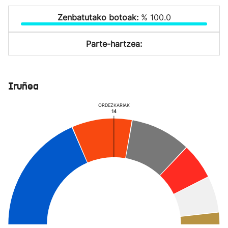
Zenbatutako botoak:
% 100.0
Parte-hartzea:
Iruñea
ORDEZKARIAK
14