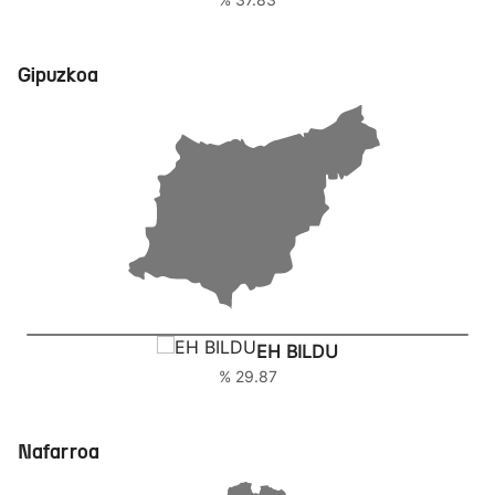
Gipuzkoa
EH BILDU
% 29.87
Nafarroa