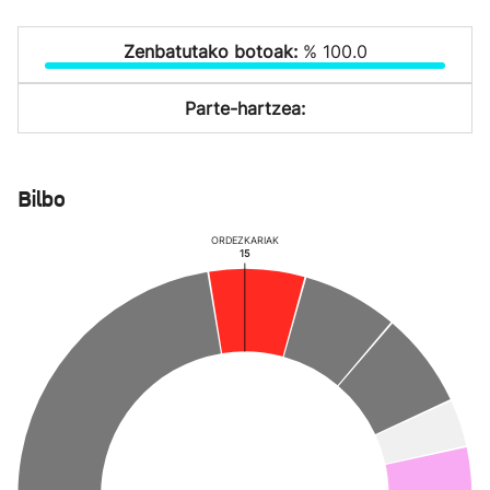
Zenbatutako botoak:
% 100.0
Parte-hartzea:
Bilbo
ORDEZKARIAK
15