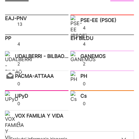
EAJ-PNV
PSE-EE (PSOE)
13
4
PP
EH BILDU
4
4
UDALBERRI - BILBAO E
GANEMOS
2
2
PACMA-ATTAAA
PH
0
0
UPyD
Cs
0
0
VOX FAMILIA Y VIDA
0
Erakutsi informazio irisgarria