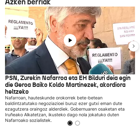
Azken berriak
PSN, Zurekin Nafarroa eta EH Bilduri deia egin
die Geroa Baiko Koldo Martinezek, akordiora
heltzeko
Nafarroan, hauteskunde orokorrek bete-betean
baldintzatutako negoziazioei buruz ezer gutxi eman dute
ezagutzera oraingoz alderdiek. Gobernuaren osaketan eta
Iruñeako Alkatetzan, ikusteko dago nola jokatuko duten
Nafarroako sozialistek.