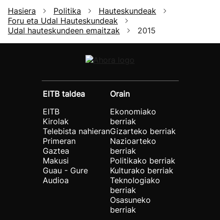
Hasiera
Politika
Hauteskundeak
Foru eta Udal Hauteskundeak
Udal hauteskundeen emaitzak
2015
EITB taldea
Orain
EITB
Ekonomiako
Kirolak
berriak
Telebista nahieran
Gizarteko berriak
Primeran
Nazioarteko
Gaztea
berriak
Makusi
Politikako berriak
Guau - Gure
Kulturako berriak
Audioa
Teknologiako
berriak
Osasuneko
berriak