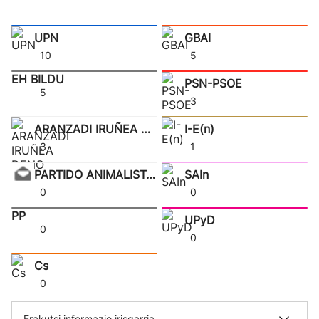
UPN
GBAI
10
5
EH BILDU
PSN-PSOE
5
3
ARANZADI IRUÑEA DENO
I-E(n)
3
1
PARTIDO ANIMALISTA C
SAIn
0
0
PP
UPyD
0
0
Cs
0
Erakutsi informazio irisgarria