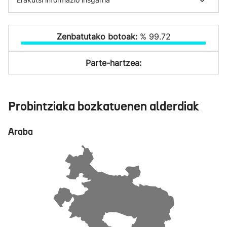
Zenbatutako botoak:
% 99.72
Parte-hartzea:
Probintziaka bozkatuenen alderdiak
Araba