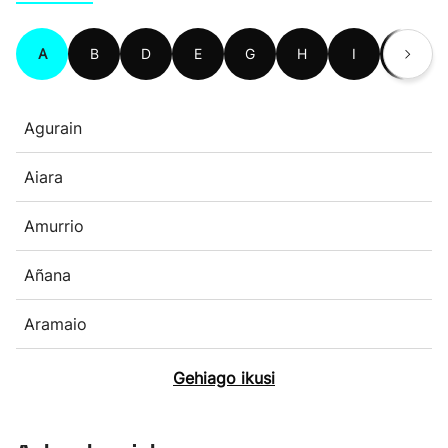
A
B
D
E
G
H
I
K
Agurain
Aiara
Amurrio
Añana
Aramaio
Gehiago ikusi