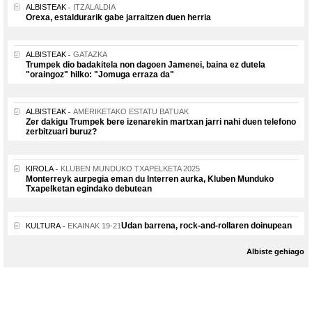
ALBISTEAK
ITZALALDIA
Orexa, estaldurarik gabe jarraitzen duen herria
ALBISTEAK
GATAZKA
Trumpek dio badakitela non dagoen Jamenei, baina ez dutela
"oraingoz" hilko: "Jomuga erraza da"
ALBISTEAK
AMERIKETAKO ESTATU BATUAK
Zer dakigu Trumpek bere izenarekin martxan jarri nahi duen telefono
zerbitzuari buruz?
KIROLA
KLUBEN MUNDUKO TXAPELKETA 2025
Monterreyk aurpegia eman du Interren aurka, Kluben Munduko
Txapelketan egindako debutean
Udan barrena, rock-and-rollaren doinupean
KULTURA
EKAINAK 19-21
Albiste gehiago