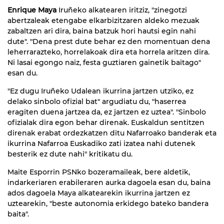
Enrique Maya
Iruñeko alkatearen iritziz, "zinegotzi
abertzaleak etengabe elkarbizitzaren aldeko mezuak
zabaltzen ari dira, baina batzuk hori hautsi egin nahi
dute". "Dena prest dute behar ez den momentuan dena
leherrarazteko, horrelakoak dira eta horrela aritzen dira.
Ni lasai egongo naiz, festa guztiaren gainetik baitago"
esan du.
"Ez dugu Iruñeko Udalean ikurrina jartzen utziko, ez
delako sinbolo ofizial bat" argudiatu du, "haserrea
eragiten duena jartzea da, ez jartzen ez uztea". "Sinbolo
ofizialak dira egon behar direnak. Euskaldun sentitzen
direnak erabat ordezkatzen ditu Nafarroako banderak eta
ikurrina Nafarroa Euskadiko zati izatea nahi dutenek
besterik ez dute nahi" kritikatu du.
Maite Esporrin PSNko bozeramaileak, bere aldetik,
indarkeriaren erabileraren aurka dagoela esan du, baina
ados dagoela Maya alkatearekin ikurrina jartzen ez
uztearekin, "beste autonomia erkidego bateko bandera
baita".