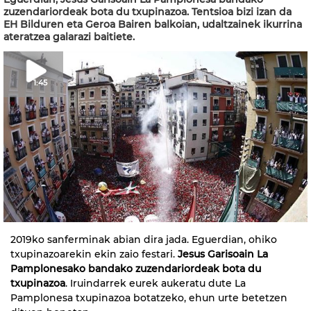
zuzendariordeak bota du txupinazoa. Tentsioa bizi izan da
EH Bilduren eta Geroa Bairen balkoian, udaltzainek ikurrina
ateratzea galarazi baitiete.
1:45
2019ko sanferminak abian dira jada. Eguerdian, ohiko
txupinazoarekin ekin zaio festari.
Jesus Garisoain La
Pamplonesako bandako zuzendariordeak bota du
txupinazoa
. Iruindarrek eurek aukeratu dute La
Pamplonesa txupinazoa botatzeko, ehun urte betetzen