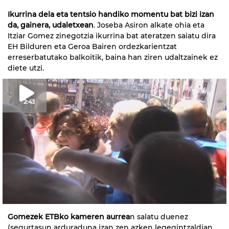
Ikurrina dela eta tentsio handiko momentu bat bizi izan
da, gainera, udaletxean
. Joseba Asiron alkate ohia eta
Itziar Gomez zinegotzia ikurrina bat ateratzen saiatu dira
EH Bilduren eta Geroa Bairen ordezkarientzat
erreserbatutako balkoitik, baina han ziren udaltzainek ez
diete utzi.
2:43
Gomezek ETBko kameren aurrea
n salatu duenez
(segurtasun arduraduna izan zen azken legegintzaldian