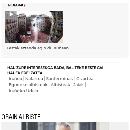
BIDEOAK
(1)
Festak eztanda egin du Iruñean
HAU ZURE INTERESEKOA BADA, BALITEKE BESTE GAI
HAUEK ERE IZATEA
Iruñea
Nafarroa
Sanferminak
Gizartea
Eguneko albisteak
Albisteak
Jaiak
Iruñeko Udala
ORAIN ALBISTE