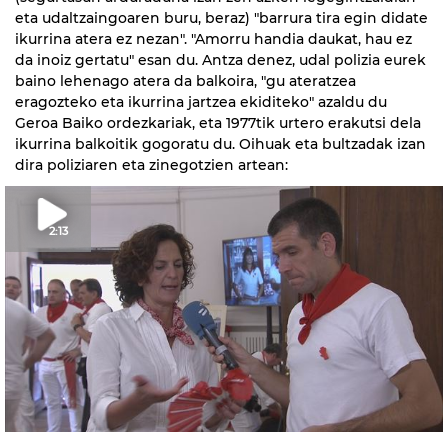
eta udaltzaingoaren buru, beraz) "barrura tira egin didate
ikurrina atera ez nezan". "Amorru handia daukat, hau ez
da inoiz gertatu" esan du. Antza denez, udal polizia eurek
baino lehenago atera da balkoira, "gu ateratzea
eragozteko eta ikurrina jartzea ekiditeko" azaldu du
Geroa Baiko ordezkariak, eta 1977tik urtero erakutsi dela
ikurrina balkoitik gogoratu du. Oihuak eta bultzadak izan
dira poliziaren eta zinegotzien artean:
2:13