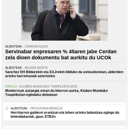
ALBISTEAK
CERDAN AUZIA
Servinabar enpresaren % 45aren jabe Cerdan
zela dioen dokumentu bat aurkitu du UCOk
ALBISTEAK
BILERA-SORTA
Sanchez EH Bildurekin eta EAJrekin bilduko da asteazkenean, alderdien
arteko harremanak aztertzeko
KIROLA
KLUBEN MUNDUKO TXAPELKETA 2025
Monterreyk aurpegia eman du Interren aurka, Kluben Munduko
Txapelketan egindako debutean
ALBISTEAK
PROGRAMA BEREZIA
Herritarren galderei erantzun eta lehen urteko balantzea egingo du
lehendakariak, gaur, ETB2n