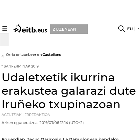
☰
EU
E
ZUZENEAN
Orria entzun
Leer en Castellano
SANFERMINAK 2019
Udaletxetik ikurrina
erakustea galarazi dute
Iruñeko txupinazoan
AGENTZIAK | ERREDAKZIOA
Azken eguneratzea:
2019/07/06
12:14
(UTC+2)
Eguerdian, Jesus Garisoain La Pamplonesa bandako