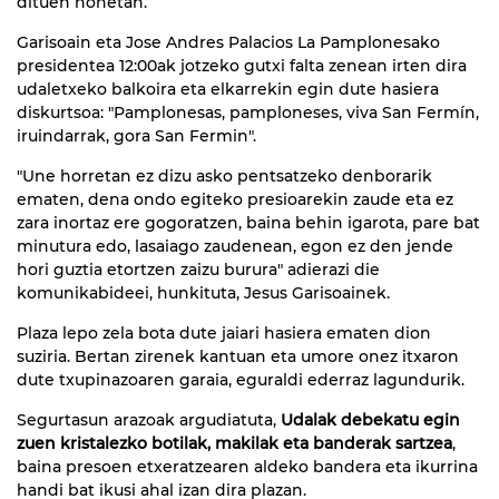
dituen honetan.
Garisoain eta Jose Andres Palacios La Pamplonesako
presidentea 12:00ak jotzeko gutxi falta zenean irten dira
udaletxeko balkoira eta elkarrekin egin dute hasiera
diskurtsoa: "Pamplonesas, pamploneses, viva San Fermín,
iruindarrak, gora San Fermin".
"Une horretan ez dizu asko pentsatzeko denborarik
ematen, dena ondo egiteko presioarekin zaude eta ez
zara inortaz ere gogoratzen, baina behin igarota, pare bat
minutura edo, lasaiago zaudenean, egon ez den jende
hori guztia etortzen zaizu burura" adierazi die
komunikabideei, hunkituta, Jesus Garisoainek.
Plaza lepo zela bota dute jaiari hasiera ematen dion
suziria. Bertan zirenek kantuan eta umore onez itxaron
dute txupinazoaren garaia, eguraldi ederraz lagundurik.
Segurtasun arazoak argudiatuta,
Udalak debekatu egin
zuen kristalezko botilak, makilak eta banderak sartzea
,
baina presoen etxeratzearen aldeko bandera eta ikurrina
handi bat ikusi ahal izan dira plazan.