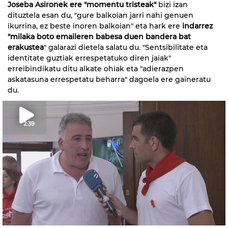
Joseba Asironek ere "momentu tristeak"
bizi izan
dituztela esan du, "gure balkoian jarri nahi genuen
ikurrina, ez beste inoren balkoian" eta hark ere
indarrez
"milaka boto emaileren babesa duen bandera bat
erakustea
" galarazi dietela salatu du. "Sentsibilitate eta
identitate guztiak errespetatuko diren jaiak"
erreibindikatu ditu alkate ohiak eta "adierazpen
askatasuna errespetatu beharra" dagoela ere gaineratu
du.
2:39