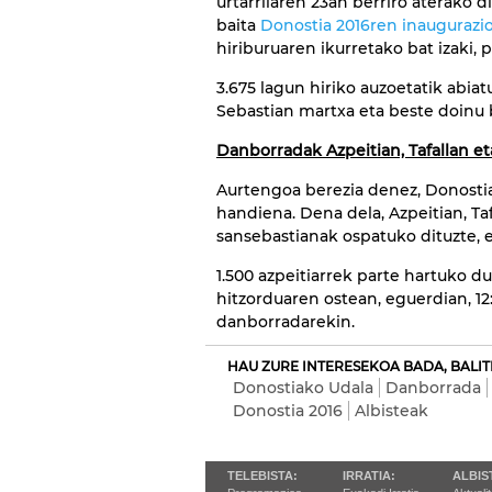
urtarrilaren 23an berriro aterako 
baita
Donostia 2016ren inaugurazio
hiriburuaren ikurretako bat izaki, 
3.675 lagun hiriko auzoetatik abia
Sebastian martxa eta beste doinu 
Danborradak Azpeitian, Tafallan e
Aurtengoa berezia denez, Donosti
handiena. Dena dela, Azpeitian, Ta
sansebastianak ospatuko dituzte, 
1.500 azpeitiarrek parte hartuko 
hitzorduaren ostean, eguerdian, 12
danborradarekin.
HAU ZURE INTERESEKOA BADA, BALIT
Donostiako Udala
Danborrada
Donostia 2016
Albisteak
TELEBISTA:
IRRATIA:
ALBIS