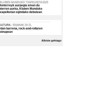
KLUBEN MUNDUKO TXAPELKETA 2025
onterreyk aurpegia eman du
nterren aurka, Kluben Munduko
xapelketan egindako debutean
KULTURA
EKAINAK 19-21
dan barrena, rock-and-rollaren
oinupean
Albiste gehiago