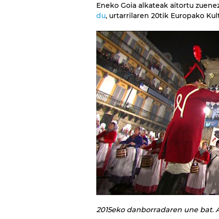
Eneko Goia alkateak aitortu zuene
du
, urtarrilaren 20tik Europako Kul
2015eko danborradaren une bat. A