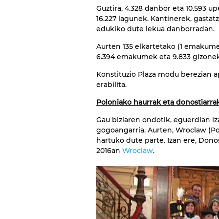
Guztira, 4.328 danbor eta 10.593 up
16.227 lagunek. Kantinerek, gastatz
edukiko dute lekua danborradan.
Aurten 135 elkartetako (1 emakume
6.394 emakumek eta 9.833 gizonek
Konstituzio Plaza modu berezian a
erabilita.
Poloniako haurrak eta donostiarra
Gau biziaren ondotik, eguerdian 
gogoangarria. Aurten, Wroclaw (Pol
hartuko dute parte. Izan ere, Dono
2016an
Wroclaw
.