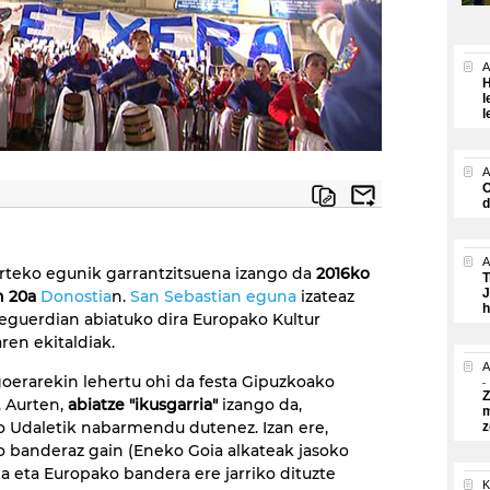
A
H
l
l
A
O
d
A
urteko egunik garrantzitsuena izango da
2016ko
T
J
n 20a
Donostia
n.
San Sebastian eguna
izateaz
h
 eguerdian abiatuko dira Europako Kultur
ren ekitaldiak.
A
oerarekin lehertu ohi da festa Gipuzkoako
Z
. Aurten,
abiatze "ikusgarria"
izango da,
m
 Udaletik nabarmendu dutenez. Izan ere,
z
 banderaz gain (Eneko Goia alkateak jasoko
ina eta Europako bandera ere jarriko dituzte
K