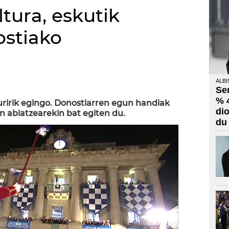
tura, eskutik
stiako
ALBI
Se
)
% 
uririk egingo. Donostiarren egun handiak
di
n abiatzearekin bat egiten du.
du