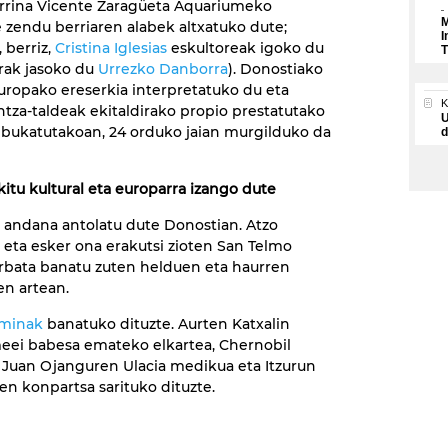
urrina Vicente Zaragüeta Aquariumeko
M
 zendu berriaren alabek altxatuko dute;
I
 berriz,
Cristina Iglesias
eskultoreak igoko du
T
rak jasoko du
Urrezko Danborra
). Donostiako
uropako ereserkia interpretatuko du eta
ntza-taldeak ekitaldirako propio prestatutako
U
 bukatutakoan, 24 orduko jaian murgilduko da
d
itu kultural eta europarra izango dute
i andana antolatu dute Donostian. Atzo
a eta esker ona erakutsi zioten San Telmo
orbata banatu zuten helduen eta haurren
n artean.
ominak
banatuko dituzte. Aurten Katxalin
eei babesa emateko elkartea, Chernobil
, Juan Ojanguren Ulacia medikua eta Itzurun
en konpartsa sarituko dituzte.