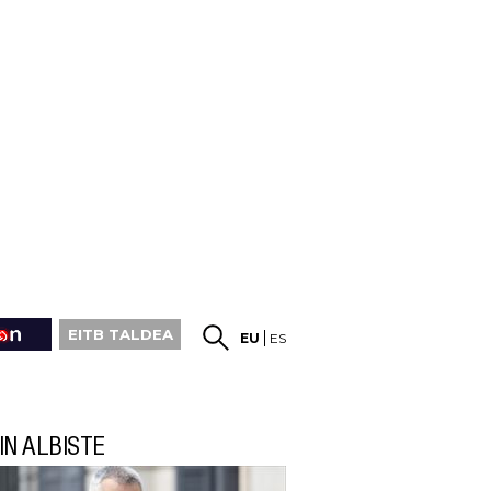
EITB TALDEA
EU
ES
IN ALBISTE