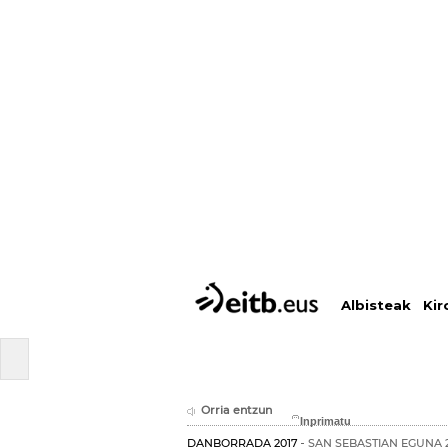
Albisteak
Kir
Orria entzun
DANBORRADA 2017
SAN SEBASTIAN EGUNA 