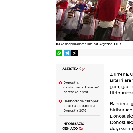
Iazko danborradaren une bat. Argazkia: EiTB
ALBISTEAK
(2)
Ziurrena, 
urtarrilare
Donostia,
gain, gaur
danborrada 'berezia'
hartzeko prest
Hiriburutza
Danborrada europar
Bandera ig
batek abiatuko du
hiriburuan
Donostia 2016
Donostiako
Donostiako
INFORMAZIO
du), ikurr
GEHIAGO
(2)