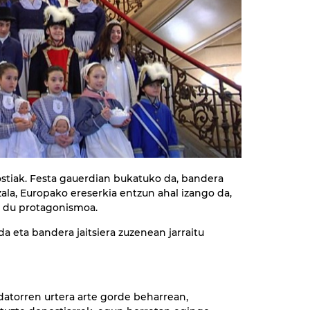
tiak. Festa gauerdian bukatuko da, bandera
ezala, Europako ereserkia entzun ahal izango da,
o du protagonismoa.
 eta bandera jaitsiera zuzenean jarraitu
atorren urtera arte gorde beharrean,