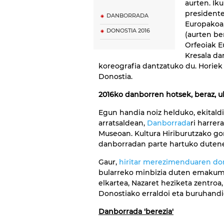
aurten. Ik
presidente
DANBORRADA
Europakoa,
DONOSTIA 2016
(aurten be
Orfeoiak E
Kresala da
koreografia dantzatuko du. Horiek
Donostia.
2016ko danborren hotsek, beraz, uk
Egun handia noiz helduko, ekitald
arratsaldean,
Danborrada
ri harrer
Museoan. Kultura Hiriburutzako g
danborradan parte hartuko dutene
Gaur,
hiritar merezimenduaren d
bularreko minbizia duten emakum
elkartea, Nazaret heziketa zentroa
Donostiako erraldoi eta buruhandi
Danborrada 'berezia'