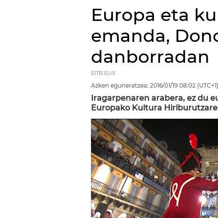
Europa eta kul
emanda, Dono
danborradan
EITB.EUS
Azken eguneratzea:
2016/01/19
08:02
(UTC+1
Iragarpenaren arabera, ez du e
Europako Kultura Hiriburutzare