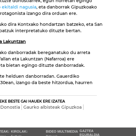
dituzte donostiarrek, egun horretan egingo
 ekitaldi nagusia
, eta danborrak Gipuzkoako
protagonista izango dira orduan ere.
tuko dira Kontxako hondartzan batzeko, eta San
batzuk interpretatuko dituzte bertan.
ta Lakuntzan
ako danborradak bereganatuko du arreta
fallan eta Lakuntzan (Nafarroa) ere
eta bietan egingo dituzte danborradak.
dute helduen danborradan. Gauerdiko
:30ean, izango da beste hitzordua, haurren
EKE BESTE GAI HAUEK ERE IZATEA
Donostia
Gaurko albisteak Gipuzkoa
GAZTEA
TEAK:
KIROLAK:
BIDEO MULTIMEDIA
EGURALDIA