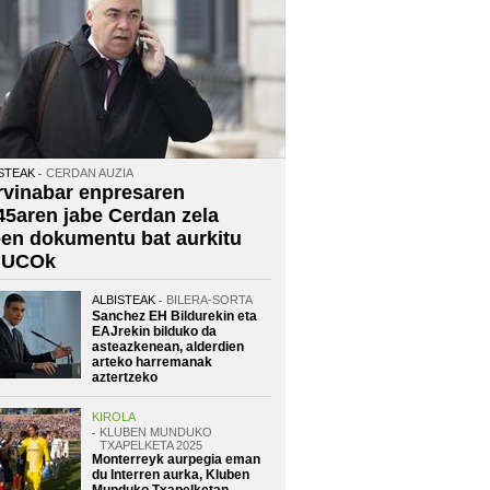
STEAK
CERDAN AUZIA
rvinabar enpresaren
45aren jabe Cerdan zela
oen dokumentu bat aurkitu
 UCOk
ALBISTEAK
BILERA-SORTA
Sanchez EH Bildurekin eta
EAJrekin bilduko da
asteazkenean, alderdien
arteko harremanak
aztertzeko
KIROLA
KLUBEN MUNDUKO
TXAPELKETA 2025
Monterreyk aurpegia eman
du Interren aurka, Kluben