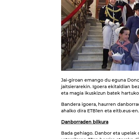
Jai-giroan emango du eguna Donos
jaitsierarekin. Igoera ekitaldian b
eta magia ikuskizun batek hartuk
Bandera igoera, haurren danborrada
ahalko dira ETB1en eta eitb.eus-en.
Danborraden bilkura
Bada gehiago. Danbor eta upelak d