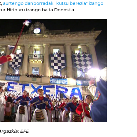
z,
aurtengo danborradak "kutsu berezia" izango
tur Hiriburu izango baita Donostia.
rgazkia: EFE