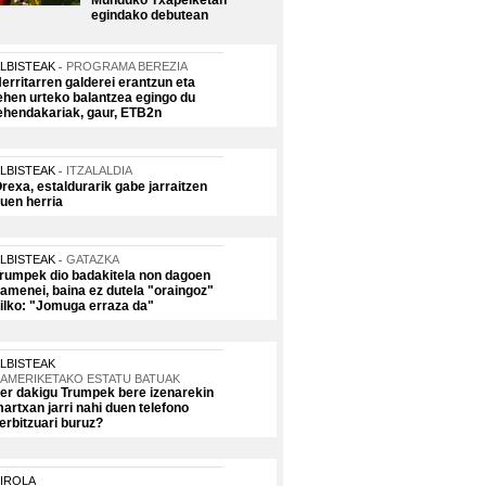
Munduko Txapelketan
egindako debutean
LBISTEAK
PROGRAMA BEREZIA
erritarren galderei erantzun eta
ehen urteko balantzea egingo du
ehendakariak, gaur, ETB2n
LBISTEAK
ITZALALDIA
rexa, estaldurarik gabe jarraitzen
uen herria
LBISTEAK
GATAZKA
rumpek dio badakitela non dagoen
amenei, baina ez dutela "oraingoz"
ilko: "Jomuga erraza da"
LBISTEAK
AMERIKETAKO ESTATU BATUAK
er dakigu Trumpek bere izenarekin
artxan jarri nahi duen telefono
erbitzuari buruz?
IROLA