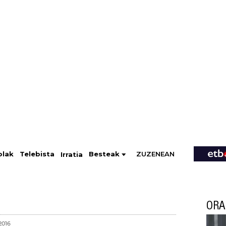
ZUZENEAN
Telebista
Besteak
olak
Irratia
ORA
2016