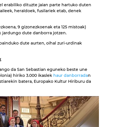
el erabiliko dituzte jaian parte hartuko duten
aileek, heraldoek, fusilariek etab, denek
zkoena, 9 gizonezkoenak eta 125 mistoak)
 jardungo dute danborra jotzen.
painduko dute aurten, oihal zuri-urdinak
k
izango da San Sebastian eguneko beste une
onia) hiriko 3.000 ikaslek
haur danborrada
n
stiarekin batera, Europako Kultur Hiriburu da