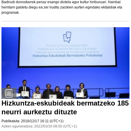
Badirudi donostiarrek penaz esango diotela agur kultur hiriburuari. Hainbat
herritarri galdetu diegu ea zer iruditu zaizkien aurten egindako ekitaldiak eta
programak.
Hizkuntza-eskubideak bermatzeko 185
neurri aurkeztu dituzte
Publikatuta:
2016/12/17
16:11
(UTC+1)
Azken eguneratzea:
2022/03/16
08:50
(UTC+1)