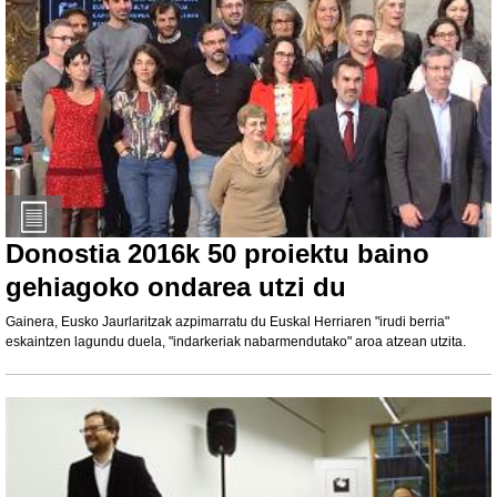
Donostia 2016k 50 proiektu baino
gehiagoko ondarea utzi du
Gainera, Eusko Jaurlaritzak azpimarratu du Euskal Herriaren "irudi berria"
eskaintzen lagundu duela, "indarkeriak nabarmendutako" aroa atzean utzita.