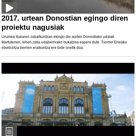
2017. urtean Donostian egingo diren
proiektu nagusiak
Urumea ibaiaren zabalkuntzari ekingo dio aurten Donostiako udalak.
Martutenen, lehen zatia udaberrirako bukatzea espero dute. Txomin Eneako
etxebizitza berrien eraikuntza ere bide onetik doa.