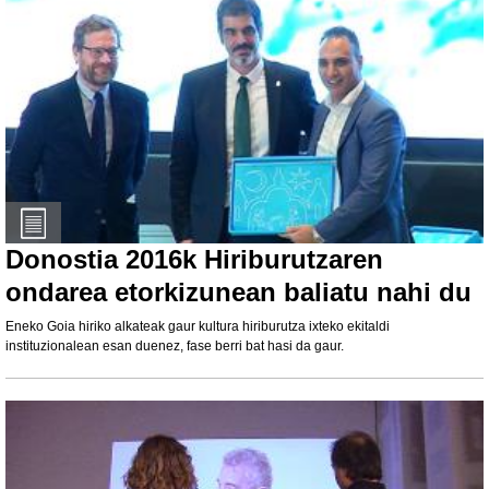
Donostia 2016k Hiriburutzaren
ondarea etorkizunean baliatu nahi du
Eneko Goia hiriko alkateak gaur kultura hiriburutza ixteko ekitaldi
instituzionalean esan duenez, fase berri bat hasi da gaur.