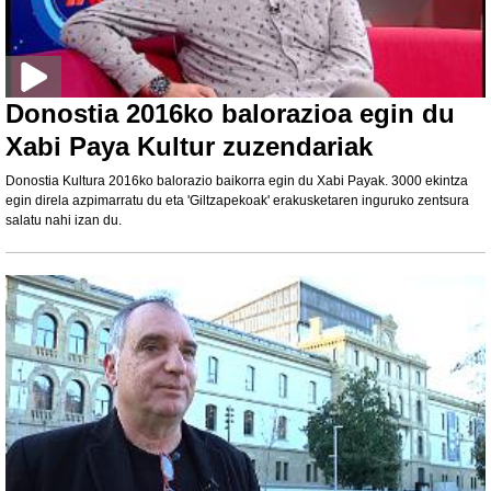
Donostia 2016ko balorazioa egin du
Xabi Paya Kultur zuzendariak
Donostia Kultura 2016ko balorazio baikorra egin du Xabi Payak. 3000 ekintza
egin direla azpimarratu du eta 'Giltzapekoak' erakusketaren inguruko zentsura
salatu nahi izan du.