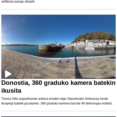
anfitrioia izango delarik.
Donostia, 360 graduko kamera batekin
ikusita
Txema Ortiz argazkilariak aukera ematen digu Gipuzkoako hiriburuaz beste
ikuspegi batetik gozatzeko: 360 graduko kamera bat eta 4K teknologia erabiliz.