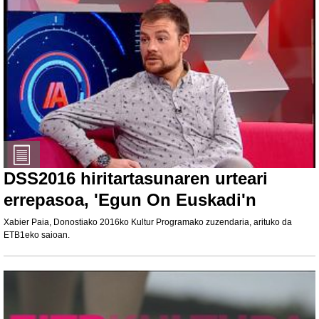
DSS2016 hiritartasunaren urteari
errepasoa, 'Egun On Euskadi'n
Xabier Paia, Donostiako 2016ko Kultur Programako zuzendaria, arituko da
ETB1eko saioan.