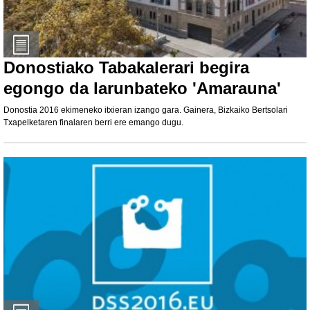
Donostiako Tabakalerari begira
egongo da larunbateko 'Amarauna'
Donostia 2016 ekimeneko itxieran izango gara. Gainera, Bizkaiko Bertsolari
Txapelketaren finalaren berri ere emango dugu.