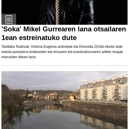
'Soka' Mikel Gurrearen lana otsailaren
1ean estreinatuko dute
Tanttaka Teatroak, Victoria Eugenia antzokiak eta Donostia 2016k ekoitzi dute
eskola jazarpena bistarazten eta erruaren eta erantzukizunaren arteko mugak
marrazten dituen lana.