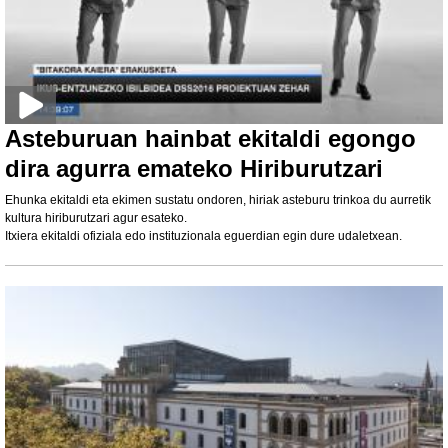
Asteburuan hainbat ekitaldi egongo
dira agurra emateko Hiriburutzari
Ehunka ekitaldi eta ekimen sustatu ondoren, hiriak asteburu trinkoa du aurretik
kultura hiriburutzari agur esateko.
Itxiera ekitaldi ofiziala edo instituzionala eguerdian egin dure udaletxean.