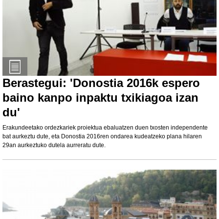
Berastegui: 'Donostia 2016k espero
baino kanpo inpaktu txikiagoa izan
du'
Erakundeetako ordezkariek proiektua ebaluatzen duen txosten independente
bat aurkeztu dute, eta Donostia 2016ren ondarea kudeatzeko plana hilaren
29an aurkeztuko dutela aurreratu dute.