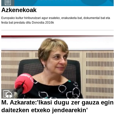
Azkenekoak
Europako kultur hiriburutzari agur esateko, erakusketa bat, dokumental bat eta
festa bat prestatu ditu Donostia 2016k
M. Azkarate:'Ikasi dugu zer gauza egin
daitezken etxeko jendearekin'