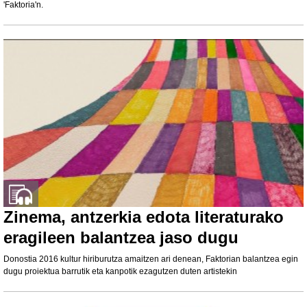
'Faktoria'n.
Zinema, antzerkia edota literaturako
eragileen balantzea jaso dugu
Donostia 2016 kultur hiriburutza amaitzen ari denean, Faktorian balantzea egin
dugu proiektua barrutik eta kanpotik ezagutzen duten artistekin