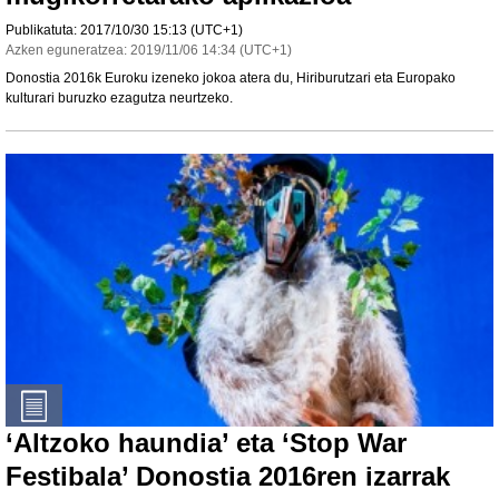
Publikatuta:
2017/10/30
15:13
(UTC+1)
Azken eguneratzea:
2019/11/06
14:34
(UTC+1)
Donostia 2016k
Euroku
izeneko jokoa atera du, Hiriburutzari eta Europako
kulturari buruzko ezagutza neurtzeko.
‘Altzoko haundia’ eta ‘Stop War
Festibala’ Donostia 2016ren izarrak