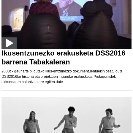
Ikusentzunezko erakusketa DSS2016
barrena Tabakaleran
2008tik gaur arte bildutako ikus-entzunezko dokumentuentuekin osatu dute
DSS2016ko historia eta proiektuen inguruko erakusketa. Protagonistek
ekimenaren balantzea ere egiten dute.