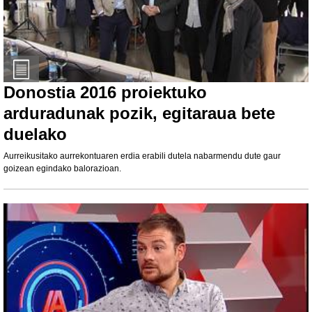
Donostia 2016 proiektuko
arduradunak pozik, egitaraua bete
duelako
Aurreikusitako aurrekontuaren erdia erabili dutela nabarmendu dute gaur
goizean egindako balorazioan.