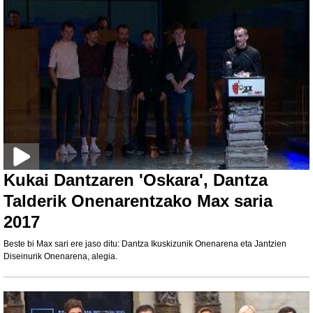
Kukai Dantzaren 'Oskara', Dantza
Talderik Onenarentzako Max saria
2017
Beste bi Max sari ere jaso ditu: Dantza Ikuskizunik Onenarena eta Jantzien
Diseinurik Onenarena, alegia.