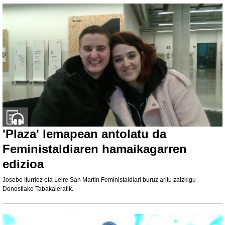
'Plaza' lemapean antolatu da
Feministaldiaren hamaikagarren
edizioa
Josebe Iturrioz eta Leire San Martin Feministaldiari buruz aritu zaizkigu
Donostiako Tabakaleratik.