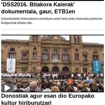
'DSS2016. Bitakora Kaierak'
dokumentala, gaur, ETB1en
Dokumentalak Hiriburutzaren proiektuan parte hartu duten dozenaka pertsonen
testigantzak bilduko ditu.
Donostiak agur esan dio Europako
kultur hiriburutzari