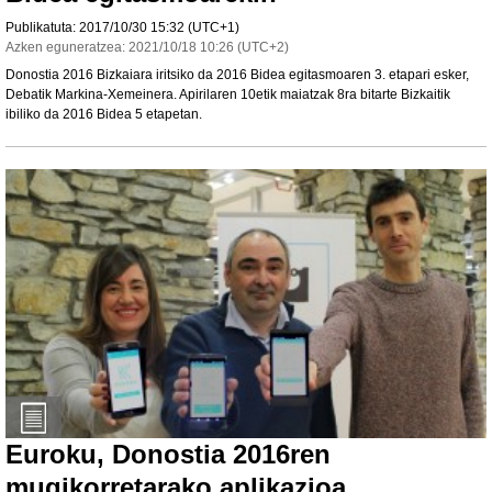
Publikatuta:
2017/10/30
15:32
(UTC+1)
Azken eguneratzea:
2021/10/18
10:26
(UTC+2)
Donostia 2016 Bizkaiara iritsiko da 2016 Bidea egitasmoaren 3. etapari esker,
Debatik Markina-Xemeinera. Apirilaren 10etik maiatzak 8ra bitarte Bizkaitik
ibiliko da 2016 Bidea 5 etapetan.
Euroku, Donostia 2016ren
mugikorretarako aplikazioa