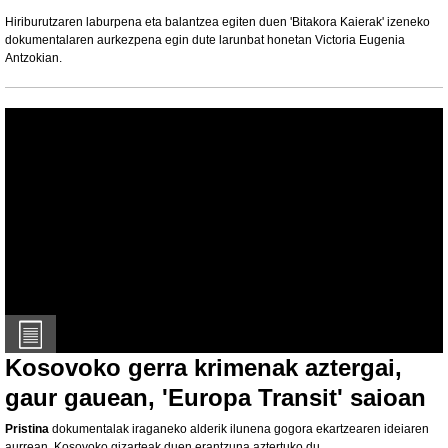
Hiriburutzaren laburpena eta balantzea egiten duen 'Bitakora Kaierak' izeneko
dokumentalaren aurkezpena egin dute larunbat honetan Victoria Eugenia
Antzokian.
Kosovoko gerra krimenak aztergai,
gaur gauean, 'Europa Transit' saioan
Pristina
dokumentalak iraganeko alderik ilunena gogora ekartzearen ideiaren
aurrean, Kosovoko gizarteak duen erantzuna aztertuko du.