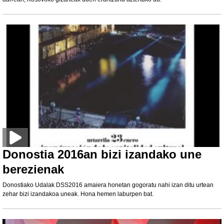
Donostia 2016an bizi izandako une
berezienak
Donostiako Udalak DSS2016 amaiera honetan gogoratu nahi izan ditu urtean
zehar bizi izandakoa uneak. Hona hemen laburpen bat.