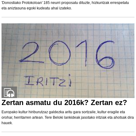
'Donostiako Protokoloan' 185 neurri proposatu dituzte, hizkuntzak errespetatu
eta aniztasuna egoki kudeatu ahal izateko.
Zertan asmatu du 2016k? Zertan ez?
Europako kultur hiriburutzaz galdezka aritu gara sortzaile, kultur eragile eta
orohar, herritarren artean. Tere Beloki lankideak jasotako iritziak eta ahotsak dira
hauek.