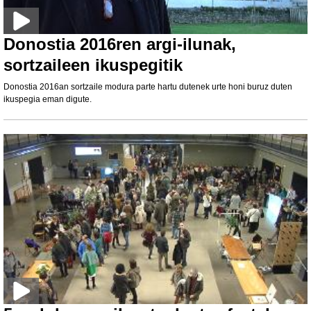
Donostia 2016ren argi-ilunak,
sortzaileen ikuspegitik
Donostia 2016an sortzaile modura parte hartu dutenek urte honi buruz duten
ikuspegia eman digute.