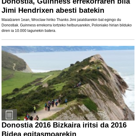
Donostia, Guinness errekorraren bila
Jimi Hendrixen abesti batekin
Maiatzaren 1ean, Wroclaw hiriko Thanks Jimi jaialdiarekin bat egingo du
Donostiak. Guinness errekorra lortzeko helburuarekin, Poloniako hirian bilduko
diren ia 10.000 lagunekin batera.
Donostia 2016 Bizkaira iritsi da 2016
Bidea egitasmoarekin