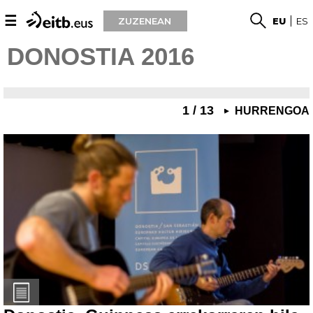
☰
ZUZENEAN
EU
ES
DONOSTIA 2016
1 / 13
HURRENGOA