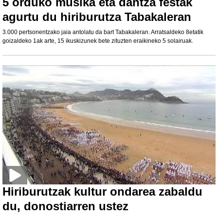
5 orduko musika eta dantza festak
agurtu du hiriburutza Tabakaleran
3.000 pertsonentzako jaia antolatu da bart Tabakaleran. Arratsaldeko 8etatik
goizaldeko 1ak arte, 15 ikuskizunek bete zituzten eraikineko 5 solairuak.
Hiriburutzak kultur ondarea zabaldu
du, donostiarren ustez