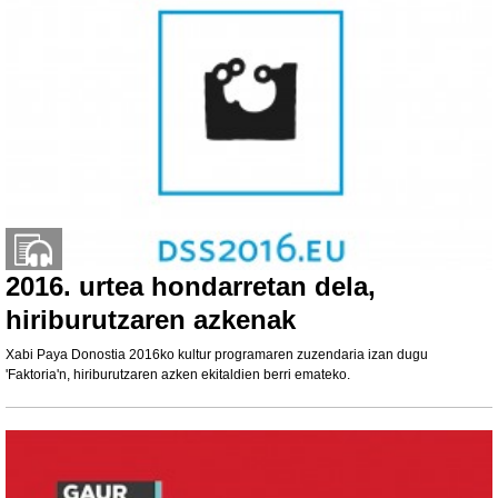
2016. urtea hondarretan dela,
hiriburutzaren azkenak
Xabi Paya Donostia 2016ko kultur programaren zuzendaria izan dugu
'Faktoria'n, hiriburutzaren azken ekitaldien berri emateko.