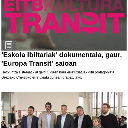
'Eskola Ibiltariak' dokumentala, gaur,
'Europa Transit' saioan
Hezkuntza sistematik at gelditu diren haur errefuxiatuak ditu protagonista
Greziako Chersoko errefuxiatu gunean grabatutako.