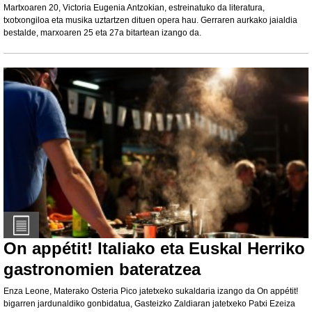
Martxoaren 20, Victoria Eugenia Antzokian, estreinatuko da literatura,
txotxongiloa eta musika uztartzen dituen opera hau. Gerraren aurkako jaialdia
bestalde, marxoaren 25 eta 27a bitartean izango da.
On appétit! Italiako eta Euskal Herriko
gastronomien bateratzea
Enza Leone, Materako Osteria Pico jatetxeko sukaldaria izango da On appétit!
bigarren jardunaldiko gonbidatua, Gasteizko Zaldiaran jatetxeko Patxi Ezeiza