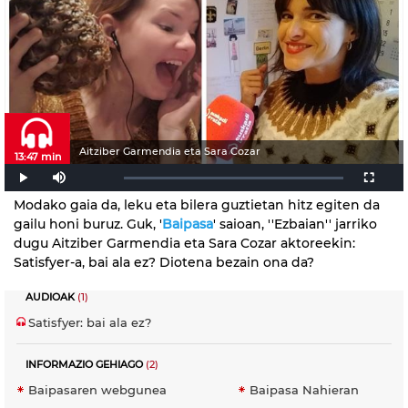
Aitziber Garmendia eta Sara Cozar
13:47 min
Modako gaia da, leku eta bilera guztietan hitz egiten da
gailu honi buruz. Guk, '
Baipasa
' saioan, ''Ezbaian'' jarriko
dugu Aitziber Garmendia eta Sara Cozar aktoreekin:
Satisfyer-a, bai ala ez? Diotena bezain ona da?
AUDIOAK
(1)
Satisfyer: bai ala ez?
INFORMAZIO GEHIAGO
(2)
Baipasaren webgunea
Baipasa Nahieran