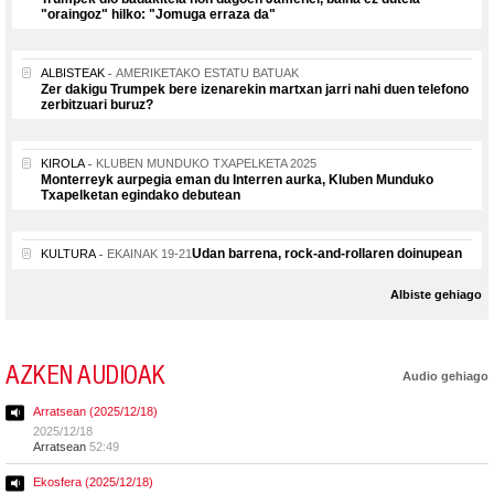
"oraingoz" hilko: "Jomuga erraza da"
ALBISTEAK
AMERIKETAKO ESTATU BATUAK
Zer dakigu Trumpek bere izenarekin martxan jarri nahi duen telefono
zerbitzuari buruz?
KIROLA
KLUBEN MUNDUKO TXAPELKETA 2025
Monterreyk aurpegia eman du Interren aurka, Kluben Munduko
Txapelketan egindako debutean
Udan barrena, rock-and-rollaren doinupean
KULTURA
EKAINAK 19-21
Albiste gehiago
AZKEN AUDIOAK
Audio gehiago
Arratsean (2025/12/18)
2025/12/18
Arratsean
52:49
Ekosfera (2025/12/18)