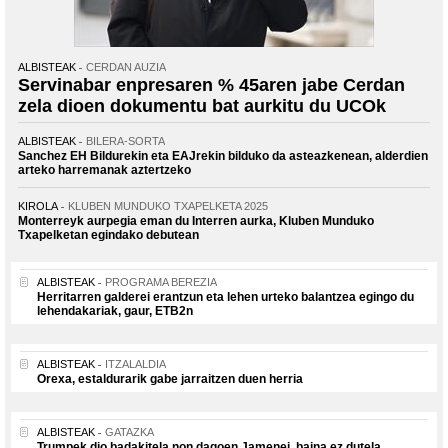
ALBISTEAK
CERDAN AUZIA
Servinabar enpresaren % 45aren jabe Cerdan
zela dioen dokumentu bat aurkitu du UCOk
ALBISTEAK
BILERA-SORTA
Sanchez EH Bildurekin eta EAJrekin bilduko da asteazkenean, alderdien
arteko harremanak aztertzeko
KIROLA
KLUBEN MUNDUKO TXAPELKETA 2025
Monterreyk aurpegia eman du Interren aurka, Kluben Munduko
Txapelketan egindako debutean
ALBISTEAK
PROGRAMA BEREZIA
Herritarren galderei erantzun eta lehen urteko balantzea egingo du
lehendakariak, gaur, ETB2n
ALBISTEAK
ITZALALDIA
Orexa, estaldurarik gabe jarraitzen duen herria
ALBISTEAK
GATAZKA
Trumpek dio badakitela non dagoen Jamenei, baina ez dutela