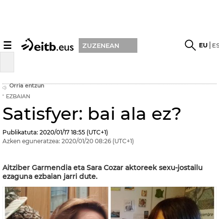
☰
EU
E
ZUZENEAN
Orria entzun
EZBAIAN
Satisfyer: bai ala ez?
Publikatuta:
2020/01/17
18:55
(UTC+1)
Azken eguneratzea:
2020/01/20
08:26
(UTC+1)
Aitziber Garmendia eta Sara Cozar aktoreek sexu-jostailu
ezaguna ezbaian jarri dute.