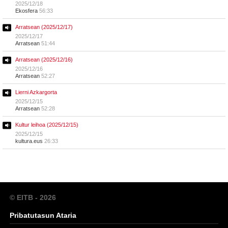
2025/12/18
Ekosfera
56:33
Arratsean (2025/12/17)
2025/12/17
Arratsean
51:44
Arratsean (2025/12/16)
2025/12/16
Arratsean
52:27
Lierni Azkargorta
2025/12/15
Arratsean
52:28
Kultur leihoa (2025/12/15)
2025/12/15
kultura.eus
26:33
© EITB - 2026
Pribatutasun Ataria