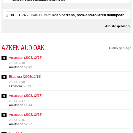
Udan barrena, rock-and-rollaren doinupean
KULTURA
EKAINAK 19-21
Albiste gehiago
AZKEN AUDIOAK
Audio gehiago
Arratsean (2025/12/18)
2025/12/18
Arratsean
52:49
Ekosfera (2025/12/18)
2025/12/18
Ekosfera
56:33
Arratsean (2025/12/17)
2025/12/17
Arratsean
51:44
Arratsean (2025/12/16)
2025/12/16
Arratsean
52:27