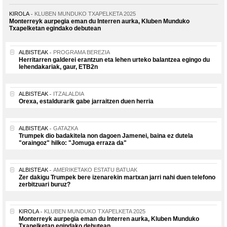
KIROLA
KLUBEN MUNDUKO TXAPELKETA 2025
Monterreyk aurpegia eman du Interren aurka, Kluben Munduko
Txapelketan egindako debutean
ALBISTEAK
PROGRAMA BEREZIA
Herritarren galderei erantzun eta lehen urteko balantzea egingo du
lehendakariak, gaur, ETB2n
ALBISTEAK
ITZALALDIA
Orexa, estaldurarik gabe jarraitzen duen herria
ALBISTEAK
GATAZKA
Trumpek dio badakitela non dagoen Jamenei, baina ez dutela
"oraingoz" hilko: "Jomuga erraza da"
ALBISTEAK
AMERIKETAKO ESTATU BATUAK
Zer dakigu Trumpek bere izenarekin martxan jarri nahi duen telefono
zerbitzuari buruz?
KIROLA
KLUBEN MUNDUKO TXAPELKETA 2025
Monterreyk aurpegia eman du Interren aurka, Kluben Munduko
Txapelketan egindako debutean