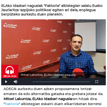
ELAko idazkari nagusiak "Faktoria" albistegian salatu Eusko
Jaurlaritza 'azpijoko politikoa' egiten ari dela, enplegua
berpizteko aurkeztu duen planekin.
Mitxel Lakuntza, ELAko idazkari nagusia
28:24 min
ADEGIk aurkeztu duen azken proposamena 'ontzat
ematen da edo alternatiba gatazka eta grebara jotzea' da.
Mitxel Lakuntza, ELAko idazkari nagusia
ren hitzak dira.
"
Faktoria
" albistegian eskaini duen elkarrizketan berretsi