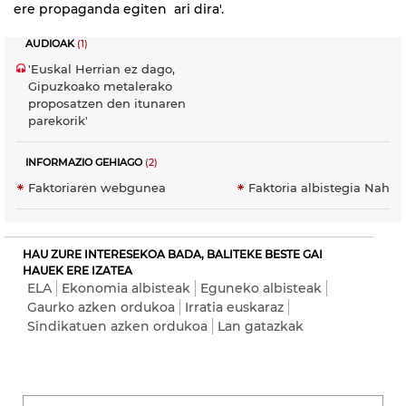
ere propaganda egiten ari dira'.
AUDIOAK
(1)
'Euskal Herrian ez dago,
Gipuzkoako metalerako
proposatzen den itunaren
parekorik'
INFORMAZIO GEHIAGO
(2)
Faktoriaren webgunea
Faktoria albistegia Nahie
HAU ZURE INTERESEKOA BADA, BALITEKE BESTE GAI
HAUEK ERE IZATEA
ELA
Ekonomia albisteak
Eguneko albisteak
Gaurko azken ordukoa
Irratia euskaraz
Sindikatuen azken ordukoa
Lan gatazkak