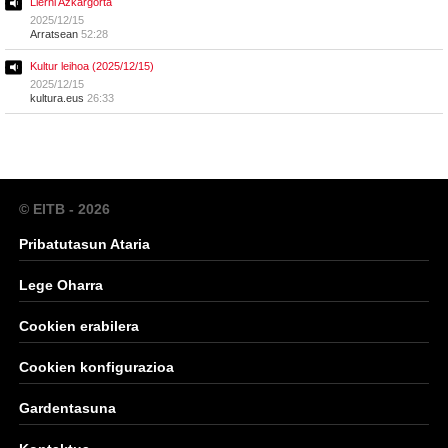
Lierni Azkargorta
2025/12/15
Arratsean
52:28
Kultur leihoa (2025/12/15)
2025/12/15
kultura.eus
26:33
© EITB - 2026
Pribatutasun Ataria
Lege Oharra
Cookien erabilera
Cookien konfigurazioa
Gardentasuna