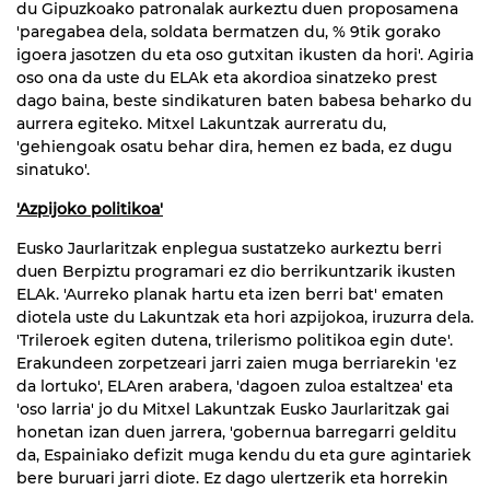
du Gipuzkoako patronalak aurkeztu duen proposamena
'paregabea dela, soldata bermatzen du, % 9tik gorako
igoera jasotzen du eta oso gutxitan ikusten da hori'. Agiria
oso ona da uste du ELAk eta akordioa sinatzeko prest
dago baina, beste sindikaturen baten babesa beharko du
aurrera egiteko. Mitxel Lakuntzak aurreratu du,
'gehiengoak osatu behar dira, hemen ez bada, ez dugu
sinatuko'.
'Azpijoko politikoa'
Eusko Jaurlaritzak enplegua sustatzeko aurkeztu berri
duen Berpiztu programari ez dio berrikuntzarik ikusten
ELAk. 'Aurreko planak hartu eta izen berri bat' ematen
diotela uste du Lakuntzak eta hori azpijokoa, iruzurra dela.
'Trileroek egiten dutena, trilerismo politikoa egin dute'.
Erakundeen zorpetzeari jarri zaien muga berriarekin 'ez
da lortuko', ELAren arabera, 'dagoen zuloa estaltzea' eta
'oso larria' jo du Mitxel Lakuntzak Eusko Jaurlaritzak gai
honetan izan duen jarrera, 'gobernua barregarri gelditu
da, Espainiako defizit muga kendu du eta gure agintariek
bere buruari jarri diote. Ez dago ulertzerik eta horrekin