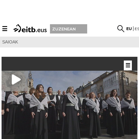
☰
EU
E
ZUZENEAN
SAIOAK
☰