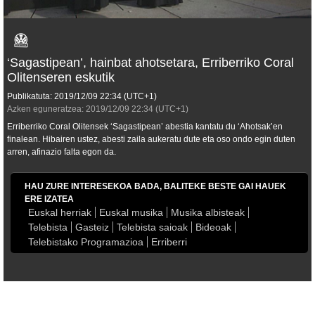
‘Sagastipean’, hainbat ahotsetara, Erriberriko Coral
Olitenseren eskutik
Publikatuta:
2019/12/09
22:34
(UTC+1)
Azken eguneratzea:
2019/12/09
22:34
(UTC+1)
Erriberriko Coral Olitensek ‘Sagastipean’ abestia kantatu du ‘Ahotsak’en
finalean. Hibairen ustez, abesti zaila aukeratu dute eta oso ondo egin duten
arren, afinazio falta egon da.
HAU ZURE INTERESEKOA BADA, BALITEKE BESTE GAI HAUEK
ERE IZATEA
Euskal herriak
Euskal musika
Musika albisteak
Telebista
Gasteiz
Telebista saioak
Bideoak
Telebistako Programazioa
Erriberri