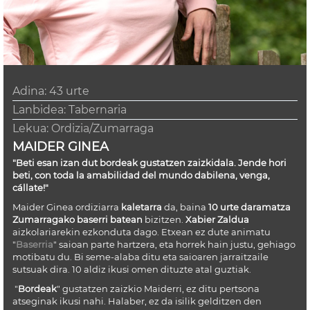
Adina:
43 urte
Lanbidea: Tabernaria
Lekua:
Ordizia/Zumarraga
MAIDER GINEA
"Beti esan izan dut bordeak gustatzen zaizkidala. Jende hori
beti, con toda la amabilidad del mundo dabilena, venga,
cállate!"
Maider Ginea ordiziarra
kaletarra
da, baina
10 urte daramatza
Zumarragako baserri batean
bizitzen.
Xabier Zaldua
aizkolariarekin ezkonduta dago. Etxean ez dute animatu
"
Baserria
" saioan parte hartzera, eta horrek hain justu, gehiago
motibatu du. Bi seme-alaba ditu eta saioaren jarraitzaile
sutsuak dira. 10 aldiz ikusi omen dituzte atal guztiak.
"
Bordeak
" gustatzen zaizkio Maiderri, ez ditu pertsona
atseginak ikusi nahi. Halaber, ez da isilik gelditzen den