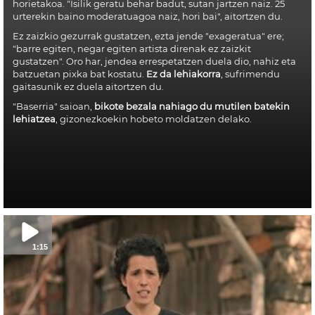
horietakoa. "Isilik geratu behar badut, sutan jartzen naiz. 25
urterekin baino moderatuagoa naiz, hori bai", aitortzen du.
Ez zaizkio gezurrak gustatzen, ezta jende "exageratua" ere;
"barre egiten, negar egiten artista direnak ez zaizkit
gustatzen". Oro har, jendea errespetatzen duela dio, nahiz eta
batzuetan pixka bat kostatu.
Ez da lehiakorra
, sufrimendu
gaitasunik ez duela aitortzen du.
"Baserria" saioan,
bikote bezala nahiago du mutilen batekin
lehiatzea
, gizonezkoekin hobeto moldatzen delako.
1:15