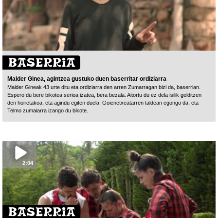
Maider Ginea, agintzea gustuko duen baserritar ordiziarra
Maider Gineak 43 urte ditu eta ordiziarra den arren Zumarragan bizi da, baserrian.
Espero du bere bikotea serioa izatea, bera bezala. Aitortu du ez dela isilik gelditzen
den horietakoa, eta agindu egiten duela. Goienetxeatarren taldean egongo da, eta
Telmo zumaiarra izango du bikote.
2:04