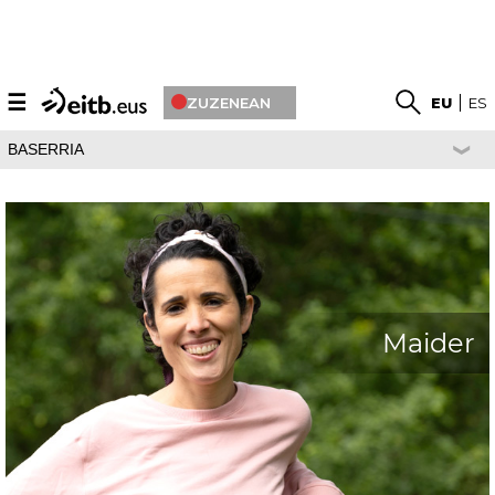
☰
ZUZENEAN
EU
ES
BASERRIA
Maider