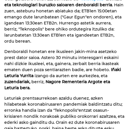
eta teknologiari buruzko saioaren denboraldi berria
. Hain
zuen, asteburu honetan abiatuko da; ETB1en 15:00etan
emango dute larunbatean ("Gaur Egun"en ondoren), eta
igandean 13:30ean ETB2n. Hurrengo astetik aurrera,
berriz, "Teknopolis" bere ohiko ordutegira itzuliko da:
larunbatetan 13:30ean ETB1en eta igandeetan ETB2n,
ordu berean.
Denboraldi honetan ere ikusleen jakin-mina asetzeko
prest dator saioa. Astero 30 minutu interesgarri eskaini
nahi dizkie ikusleei, eta, gainera, zerbait berria ikasteak
ematen duen poza sentiarazten badie, are hobeto.
Iñaki
Leturia Yurrita
izango da aurten ere aurkezlea, eta
zuzendariak,
berriz,
Nagore Rementeria Argote eta
Leturia bera.
Leturiak prentsaurrekoan azaldu duenez, azken
hilabeteak koronabirusaren pandemiak baldintzatu ditu;
erronka handia izan da "Teknopolis"entzat osasun-
krisiaren nondik norakoak publiko orokorrari azaltzea, eta
ederki asko gainditu du. Orain ez dute koronabirusaren
gaia baztertuko, noski, baina beste asko dituzte esku