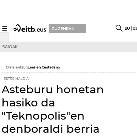
☰
EU
E
ZUZENEAN
SAIOAK
Orria entzun
Leer en Castellano
ESTREINALDIA
Asteburu honetan
hasiko da
"Teknopolis"en
denboraldi berria