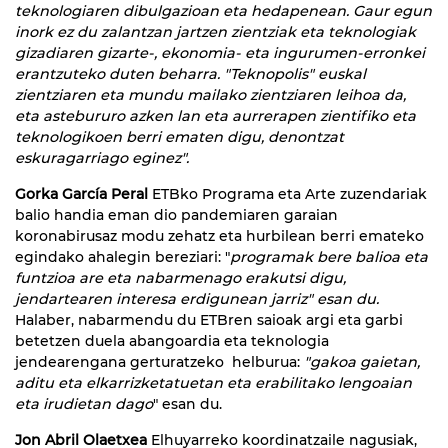
teknologiaren dibulgazioan eta hedapenean. Gaur egun
inork ez du zalantzan jartzen zientziak eta teknologiak
gizadiaren gizarte-, ekonomia- eta ingurumen-erronkei
erantzuteko duten beharra. "Teknopolis" euskal
zientziaren eta mundu mailako zientziaren leihoa da,
eta astebururo azken lan eta aurrerapen zientifiko eta
teknologikoen berri ematen digu, denontzat
eskuragarriago eginez".
Gorka García Peral
ETBko Programa eta Arte zuzendariak
balio handia eman dio pandemiaren garaian
koronabirusaz modu zehatz eta hurbilean berri emateko
egindako ahalegin bereziari: "
programak bere balioa eta
funtzioa are eta nabarmenago erakutsi digu,
jendartearen interesa erdigunean jarriz" esan du.
Halaber, nabarmendu du ETBren saioak argi eta garbi
betetzen duela abangoardia eta teknologia
jendearengana gerturatzeko helburua:
"gakoa gaietan,
aditu eta elkarrizketatuetan eta erabilitako lengoaian
eta irudietan dago
" esan du.
Jon Abril Olaetxea
Elhuyarreko koordinatzaile nagusiak,