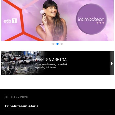
PRENTSA ARETOA
Prentsa oharrak, deialdiak,
agenda, fototeka,…
© EITB - 2026
Pribatutasun Ataria