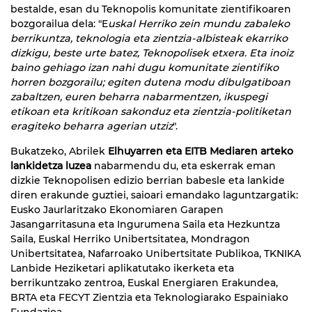
bestalde, esan du Teknopolis komunitate zientifikoaren
bozgorailua dela: "E
uskal Herriko zein mundu zabaleko
berrikuntza, teknologia eta zientzia-albisteak ekarriko
dizkigu, beste urte batez, Teknopolisek etxera. Eta inoiz
baino gehiago izan nahi dugu komunitate zientifiko
horren bozgorailu; egiten dutena modu dibulgatiboan
zabaltzen, euren beharra nabarmentzen, ikuspegi
etikoan eta kritikoan sakonduz eta zientzia-politiketan
eragiteko beharra agerian utziz
".
Bukatzeko, Abrilek
Elhuyarren eta EITB Mediaren arteko
lankidetza luzea
nabarmendu du, eta eskerrak eman
dizkie Teknopolisen edizio berrian babesle eta lankide
diren erakunde guztiei, saioari emandako laguntzargatik:
Eusko Jaurlaritzako Ekonomiaren Garapen
Jasangarritasuna eta Ingurumena Saila eta Hezkuntza
Saila, Euskal Herriko Unibertsitatea, Mondragon
Unibertsitatea, Nafarroako Unibertsitate Publikoa, TKNIKA
Lanbide Heziketari aplikatutako ikerketa eta
berrikuntzako zentroa, Euskal Energiaren Erakundea,
BRTA eta FECYT Zientzia eta Teknologiarako Espainiako
Fundazioa.