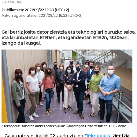
EITB MEDIA
Publikatuta:
2021/09/22
12:28
(UTC+2)
Azken eguneratzea:
2021/09/22
16:52
(UTC+2)
Gai berriz josita dator zientzia eta teknologiari buruzko saioa,
eta larunbatetan ETB1en, eta igandeetan ETB2n, 13:30ean,
izango da ikusgai.
"Teknopolis" saioaren aurkezpeneko irudia, Mondragon Unibertsitatean. EITB Media
Gaur goizean, irailak 22, aurkeztu da "
Teknopolis
"
zientzia