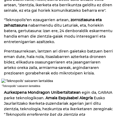
artean, "zientzia, ikerketa eta berrikuntza gelditu ez diren
seinale, ez eta gai horiek komunikatzeko beharra ere".
"Teknopolis"en ezaugarrien artean,
zorroztasuna eta
zehaztasuna
nabarmendu ditu Leturiak, eta, horiekin
batera, gertutasuna: izan ere, 24 denboraldik eskarmentu
handia eman die zientzia-gaiak modu interesgarri eta
entretenigarrian azaltzeko.
Prentsaurrekoan, lantzen ari diren gaietako batzuen berri
eman dute, hala nola, itsaslabarren azterketa droneen
bidez, elikadura osasungarriaren eta jasangarriaren
arteko oreka zaila, armiarma-sareak, argindarraren
prezioaren gorabeherak edo mikrotxipen krisia.
'Teknopoils' saioaren lantaldea
Aurkezpena Mondragon Unibertsitatean
egin da, GARAIA
parke teknologikoan.
Amaia Esquisabel Alegría
Eusko
Jaurlaritzako Ikerketa-zuzendariak agerian jarri ditu
zientzia, teknologia, hezkuntza eta ikerketaren zereginak:
"
Teknopolis erreferente bat da zientzia eta