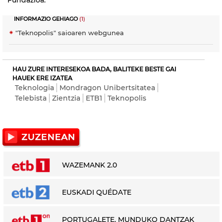
INFORMAZIO GEHIAGO
(1)
"Teknopolis" saioaren webgunea
HAU ZURE INTERESEKOA BADA, BALITEKE BESTE GAI
HAUEK ERE IZATEA
Teknologia
Mondragon Unibertsitatea
Telebista
Zientzia
ETB1
Teknopolis
WAZEMANK 2.0
EUSKADI QUÉDATE
PORTUGALETE. MUNDUKO DANTZAK