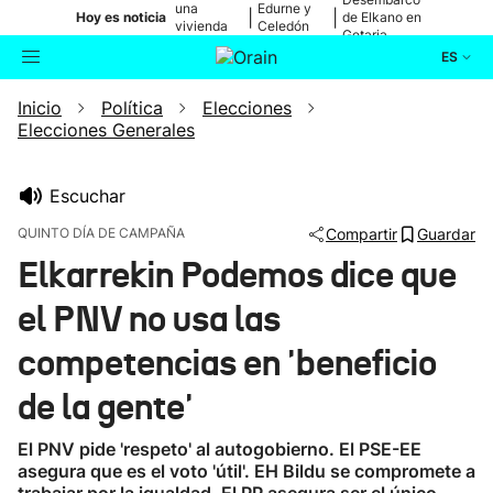
una
Edurne y
|
|
Hoy es noticia
de Elkano en
vivienda
Celedón
Getaria
de Bilbao
Txiki
ES
Inicio
Política
Elecciones
Actualidad
Buscador
Elecciones Generales
Política
Escuchar
Cultura
QUINTO DÍA DE CAMPAÑA
Compartir
Guardar
Elkarrekin Podemos dice que
Ikusmiran
el PNV no usa las
Eguraldia
competencias en 'beneficio
de la gente'
El PNV pide 'respeto' al autogobierno. El PSE-EE
asegura que es el voto 'útil'. EH Bildu se compromete a