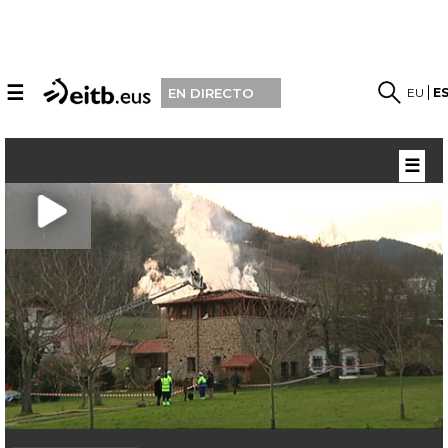
☰
EU
E
EN DIRECTO
☰