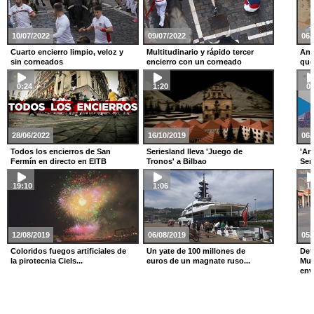
10/07/2022
09/07/2022
06/
Cuarto encierro limpio, veloz y
Multitudinario y rápido tercer
And
sin corneados
encierro con un corneado
que 
0:24
1:20
0:
28/06/2022
16/10/2019
06/
Todos los encierros de San
Seriesland lleva 'Juego de
'Art
Fermín en directo en EITB
Tronos' a Bilbao
Sem
19:10
1:06
1:
12/08/2019
06/08/2019
05/
Coloridos fuegos artificiales de
Un yate de 100 millones de
Det
la pirotecnia Ciels...
euros de un magnate ruso...
Mus
envi