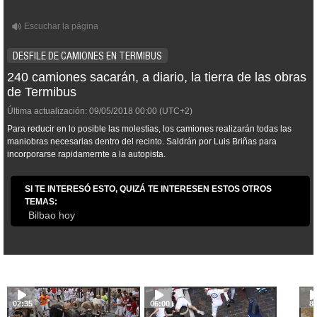
DESFILE DE CAMIONES EN TERMIBUS
240 camiones sacarán, a diario, la tierra de las obras
de Termibus
Última actualización:
09/05/2018
00:00
(UTC+2)
Para reducir en lo posible las molestias, los camiones realizarán todas las
maniobras necesarias dentro del recinto. Saldrán por Luis Briñas para
incorporarse rapidamernte a la autopista.
SI TE INTERESÓ ESTO, QUIZÁ TE INTERESEN ESTOS OTROS
TEMAS:
Bilbao hoy
02:35
06:00
8: