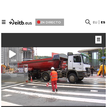
☰
EN DIRECTO
EU
ES
☰
1:16